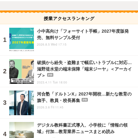
授業アクセスランキング
小中高向け「フォーサイト手帳」2027年度版発
売、無料サンプル受付
2026.8.5 Wed 17:15
破損から紛失・盗難まで幅広いトラブルに対応…
滋野堤水堂の端末保障「端末ジーヤ」＜アーカイ
ブ＞
PR
2023.4.11 Tue 18:00
河合塾「ドルトンX」2027年開校…新たな教育の
旗手、教員・校長募集
PR
2026.3.6 Fri 11:45
デジタル教科書正式導入、小学校に「情報の領
域」付加…教育業界ニュースまとめ読み