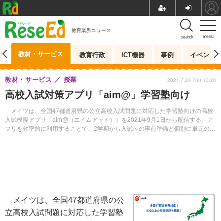
教育業界ニュース
menu
search
教材・サービス
測
教育行政
ICT機器
事例
イベント
教材・サービス
授業
2021.7.29 Thu 10:20
高校入試対策アプリ「aim@」学習塾向け
メイツは、全国47都道府県の公立高校入試問題に対応した学習塾向けの高校
入試模擬アプリ「aim@（エイムアット）」を2021年9月1日から配信する。ア
プリを効率的に利用することで、2学期から入試への事前準備と個別に単元の演
習を行うことが可能。
メイツは、全国47都道府県の公
立高校入試問題に対応した学習塾