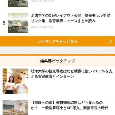
2026.6.15 Mon 5:55
全国学テのCSVレイアウト公開、情報モラル学習
リンク集…教育業界ニュースまとめ読み
2026.8.3 Mon 5:55
ランキングをもっと見る
編集部ピックアップ
明海大学の観光専攻はなぜ就職に強い？100％を支
える実践教育とインターン
【教師への扉】教員採用試験はどう変わるの
か？ 一般教養縮小とSPI導入、面接重視の時代