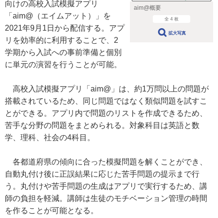
向けの高校入試模擬アプリ
aim@概要
「aim@（エイムアット）」を
全 4 枚
2021年9月1日から配信する。アプ
拡大写真
リを効率的に利用することで、2
学期から入試への事前準備と個別
に単元の演習を行うことが可能。
高校入試模擬アプリ「aim@」は、約1万問以上の問題が
搭載されているため、同じ問題ではなく類似問題を試すこ
とができる。アプリ内で問題のリストを作成できるため、
苦手な分野の問題をまとめられる。対象科目は英語と数
学、理科、社会の4科目。
各都道府県の傾向に合った模擬問題を解くことができ、
自動丸付け後に正誤結果に応じた苦手問題の提示まで行
う。丸付けや苦手問題の生成はアプリで実行するため、講
師の負担を軽減。講師は生徒のモチベーション管理の時間
を作ることが可能となる。