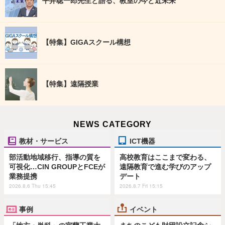
平井聡一郎先生と語る、教室の今と近未来
【特集】GIGAスクール構想
【特集】遠隔授業
NEWS CATEGORY
教材・サービス
ICT機器
部活動地域移行、指導の質を
高校教育はここまで変わる、
可視化…CIN GROUPとFCEが
遠隔教育で進む学びのアップ
業務提携
デート
2026.8.6 Thu 15:45
2026.8.7 Fri 15:15
事例
イベント