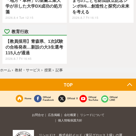
「地方・単科」の室蘭工業大
まちのこども財団設立記念シ
学が示した大学DX成功の処方
ンポ9/6…創造性と探究の未来
箋
を考える
2026.8.4 Tue 12:15
2026.8.7 Fri 16:15
教育行政
【教員採用】青森県、1次試験
の合格発表…新設の大3生選考
115人が通過
2026.8.7 Fri 16:45
ホーム
›
教材・サービス
›
授業
›
記事
TOP
Official
Official
Official
Home
Official X
Facebook
YouTube
LINE
お問合せ
広告掲載
会社概要
リシードについて
個人情報保護方針
リシードは、株式会社イード（東証グロース上場）の運