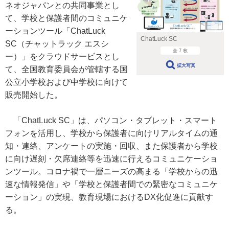
ネオジャパンとの共同事業とし
て、学校と保護者間のコミュニケ
ーションツール「ChatLuck
ChatLuck SC
SC（チャットラック エスシ
全 7 枚
ー）」をクラウドサービスとし
拡大写真
て、全国教育委員会が管轄する国
公立小学校および中学校に向けて
販売開始した。
「ChatLuck SC」は、パソコン・タブレット・スマート
フォンを活用し、学校から保護者に向けリアルタイムの通
知・連絡、アンケートの実施・回収、また保護者から学校
に向け遅刻・欠席連絡等を迅速に行えるコミュニケーショ
ンツール。コロナ禍で一層ニーズの高まる「学校からの迅
速な情報発信」や「学校と保護者間での緊密なコミュニケ
ーション」の実現、教育現場におけるDX化促進に貢献す
る。