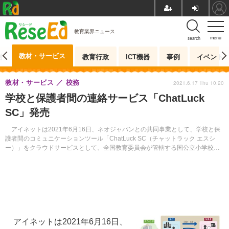
教育業界ニュース
menu
search
教材・サービス
測
教育行政
ICT機器
事例
イベント
教材・サービス
校務
2021.6.17 Thu 10:20
学校と保護者間の連絡サービス「ChatLuck
SC」発売
アイネットは2021年6月16日、ネオジャパンとの共同事業として、学校と保
護者間のコミュニケーションツール「ChatLuck SC（チャットラック エスシ
ー）」をクラウドサービスとして、全国教育委員会が管轄する国公立小学校お
よび中学校に向けて販売開始した。
アイネットは2021年6月16日、