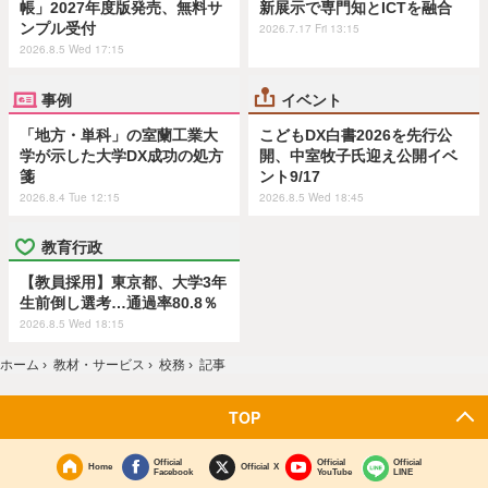
帳」2027年度版発売、無料サ
新展示で専門知とICTを融合
ンプル受付
2026.7.17 Fri 13:15
2026.8.5 Wed 17:15
事例
イベント
「地方・単科」の室蘭工業大
こどもDX白書2026を先行公
学が示した大学DX成功の処方
開、中室牧子氏迎え公開イベ
箋
ント9/17
2026.8.4 Tue 12:15
2026.8.5 Wed 18:45
教育行政
【教員採用】東京都、大学3年
生前倒し選考…通過率80.8％
2026.8.5 Wed 18:15
ホーム
›
教材・サービス
›
校務
›
記事
TOP
Official
Official
Official
Home
Official X
Facebook
YouTube
LINE