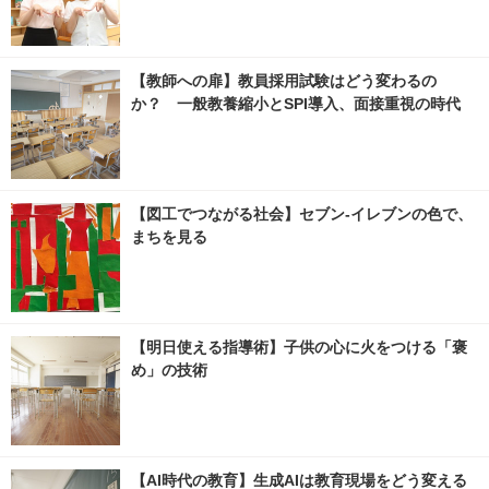
【教師への扉】教員採用試験はどう変わるの
か？ 一般教養縮小とSPI導入、面接重視の時代
【図工でつながる社会】セブン‐イレブンの色で、
まちを見る
【明日使える指導術】子供の心に火をつける「褒
め」の技術
【AI時代の教育】生成AIは教育現場をどう変える