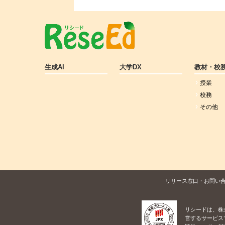
生成AI
大学DX
教材・校
授業
校務
その他
リリース窓口・お問い
リシードは、株
営するサービス