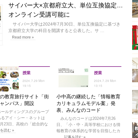
サイバー大×京都府立大、単位互換協定…
オンライン受講可能に
サイバー大学は2024年7月30日、単位互換協定に基づき
京都府立大学の科目を開講すると公表した。サ …
Read more »
授業
授業
2024.7.29 Mon
2024.7.29 Mon
19:15
13:15
の教育旅行サイト「街
小中高の継続した「情報教育
ャンパス」開設
カリキュラムモデル案」発
表、みんなのコード
ールディングスのグループ
あるアイ・シー・ネットは
みんなのコードは2024年7月26
年7月23日、高校の「総合的な
日、「小・中・高等学校における情
を読む »
報教育の体系的な学習を目指したカ
…
記事を読む »