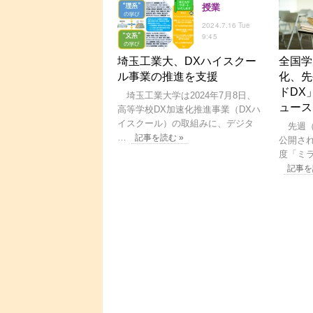
授業
2024.7.16 Tue
9:45
埼玉工業大、DXハイスクー
全国学
ル事業の推進を支援
化、先
ドDX
埼玉工業大学は2024年7月8日、
ュース
高等学校DX加速化推進事業（DXハ
イスクール）の取組みに、デジタ
先週（2
…
記事を読む »
公開さ
度「ミラ
記事を