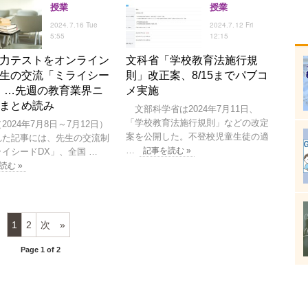
授業
授業
2024.7.16 Tue
2024.7.12 Fri
5:55
12:15
力テストをオンライン
文科省「学校教育法施行規
生の交流「ミライシー
則」改正案、8/15までパブコ
」…先週の教育業界ニ
メ実施
まとめ読み
文部科学省は2024年7月11日、
「学校教育法施行規則」などの改定
024年7月8日～7月12日）
案を公開した。不登校児童生徒の適
れた記事には、先生の交流制
…
記事を読む »
イシードDX」、全国 …
読む »
1
2
次
Page 1 of 2