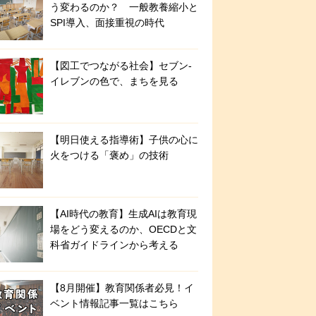
う変わるのか？ 一般教養縮小と
SPI導入、面接重視の時代
【図工でつながる社会】セブン‐
イレブンの色で、まちを見る
【明日使える指導術】子供の心に
火をつける「褒め」の技術
【AI時代の教育】生成AIは教育現
場をどう変えるのか、OECDと文
科省ガイドラインから考える
【8月開催】教育関係者必見！イ
ベント情報記事一覧はこちら