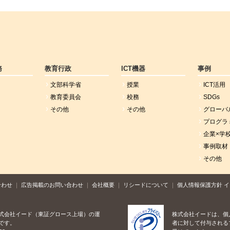
務
教育行政
ICT機器
事例
文部科学省
授業
ICT活用
教育委員会
校務
SDGs
その他
その他
グローバ
プログラ
企業×学
事例取材
その他
合わせ
広告掲載のお問い合わせ
会社概要
リシードについて
個人情報保護方針
イ
式会社イード（東証グロース上場）の運
株式会社イードは、個
です。
者に対して付与される