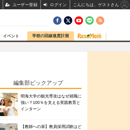
ユーザー登録
ログイン
こんにちは、ゲストさん
学校の回線速度計測
イベント
編集部ピックアップ
明海大学の観光専攻はなぜ就職に
強い？100％を支える実践教育と
インターン
【教師への扉】教員採用試験はど