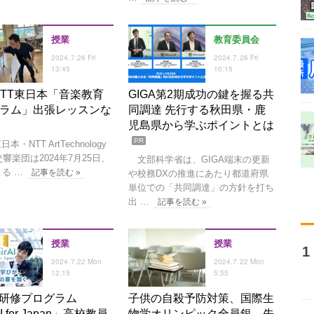
授業
教育委員会
2024.7.26 Fri
2024.7.26 Fri
13:45
10:15
NTT東日本「音楽教育
GIGA第2期成功の鍵を握る共
ラム」出張レッスンな
同調達 先行する秋田県・鹿
児島県から学ぶポイントとは
PR
本・NTT ArtTechnology
交響楽団は2024年7月25日、
文部科学省は、GIGA端末の更新
る …
記事を読む »
や校務DXの推進にあたり都道府県
単位での「共同調達」の方針を打ち
出 …
記事を読む »
授業
授業
2024.7.22 Mon
2024.7.22 Mon
12:15
5:55
I研修プログラム
子供の自殺予防対策、国際生
I for Japan」高校教員
物学オリンピック全員銀…先