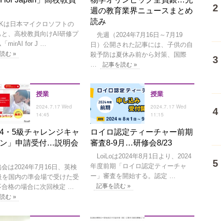
週の教育業界ニュースまとめ
読み
CKは日本マイクロソフトの
もと、高校教員向けAI研修プ
先週（2024年7月16日～7月19
irAI for J …
日）公開された記事には、子供の自
読む »
殺予防は夏休み前から対策、国際
…
記事を読む »
授業
授業
2024.7.17 Wed
2024.7.17 Wed
14:45
11:15
4・5級チャレンジキャ
ロイロ認定ティーチャー前期
ン」申請受付…説明会
審査8-9月…研修会8/23
LoiLoは2024年8月1日より、2024
年度前期「ロイロ認定ティーチャ
は2024年7月16日、英検
ー」審査を開始する。認定 …
5級を国内の準会場で受けた受
記事を読む »
不合格の場合に次回検定 …
読む »