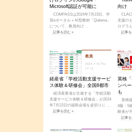
Microsoft認証が可能に
向け
COMPASSは2024年7月23日、学
CLA
習eポータル＋AI型教材「Qubena」
支援の
について、教員向け …
ログラム「m
記事を読む »
記事を
教員
2024.7.18 Thu
17:15
経産省「学校活動支援サービ
英検「
ス体験＆研修会」全国8都市
ンペー
も
経済産業省が主催する「学校活動
支援サービス体験＆研修会」が2024
英検協会
年7月22日の福島会場を皮切りに …
4級・
記事を読む »
験者が
記事を