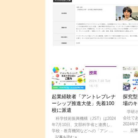
授業
2024.7.30 Tue
16:15
起業経験者「アントレプレナ
探究型
ーシップ推進大使」先着100
場のキ
校に派遣
学研ホ
会社で
科学技術振興機構（JST）は2024
2024
年7月10日、文部科学省と連携し、
…
記事
学校・教育機関などへの「アン …
記事を読む »