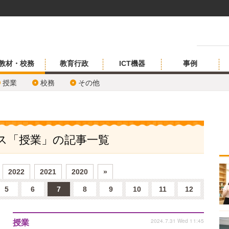
教材・校務
教育行政
ICT機器
事例
授業
校務
その他
ビス「授業」の記事一覧
2022
2021
2020
»
5
6
7
8
9
10
11
12
2024.7.31 Wed 11:45
授業