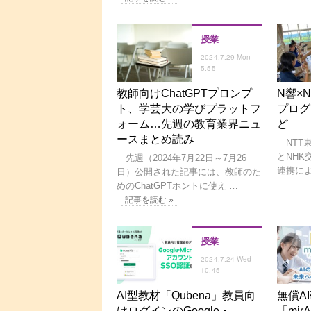
授業
2024.7.29 Mon
5:55
教師向けChatGPTプロンプ
N響×
ト、学芸大の学びプラットフ
プログ
ォーム…先週の教育業界ニュ
ど
ースまとめ読み
NTT東日
とNHK
先週（2024年7月22日～7月26
連携によ
日）公開された記事には、教師のた
めのChatGPTホントに使え …
記事を読む »
授業
2024.7.24 Wed
10:45
AI型教材「Qubena」教員向
無償A
けログインのGoogle・
「mirA