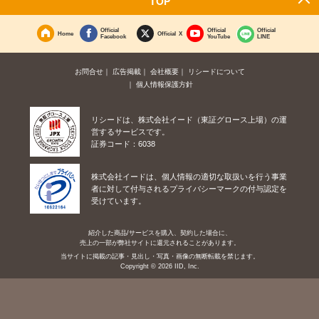
TOP
Official
Official
Official
Home
Official X
Facebook
YouTube
LINE
お問合せ
広告掲載
会社概要
リシードについて
個人情報保護方針
リシードは、株式会社イード（東証グロース上場）の運
営するサービスです。
証券コード：6038
株式会社イードは、個人情報の適切な取扱いを行う事業
者に対して付与されるプライバシーマークの付与認定を
受けています。
紹介した商品/サービスを購入、契約した場合に、
売上の一部が弊社サイトに還元されることがあります。
当サイトに掲載の記事・見出し・写真・画像の無断転載を禁じます。
Copyright © 2026 IID, Inc.