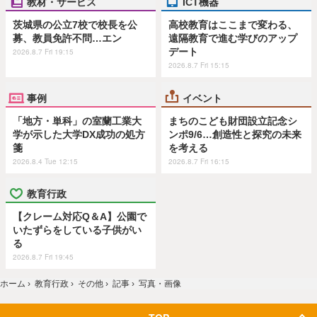
教材・サービス
ICT機器
茨城県の公立7校で校長を公
高校教育はここまで変わる、
募、教員免許不問…エン
遠隔教育で進む学びのアップ
デート
2026.8.7 Fri 19:15
2026.8.7 Fri 15:15
事例
イベント
「地方・単科」の室蘭工業大
まちのこども財団設立記念シ
学が示した大学DX成功の処方
ンポ9/6…創造性と探究の未来
箋
を考える
2026.8.4 Tue 12:15
2026.8.7 Fri 16:15
教育行政
【クレーム対応Q＆A】公園で
いたずらをしている子供がい
る
2026.8.7 Fri 19:45
ホーム
›
教育行政
›
その他
›
記事
›
写真・画像