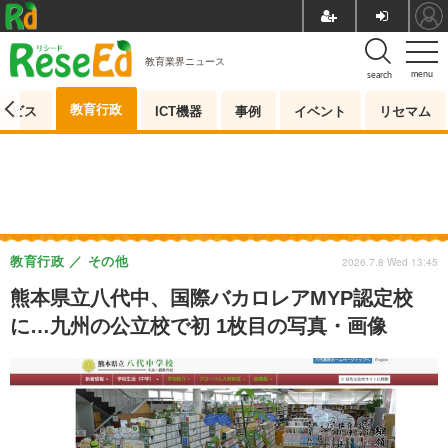
教育業界ニュース
menu
search
教育行政
ービス
ICT機器
事例
イベント
リセマム
教育行政
その他
2026.7.8 Wed 13:45
熊本県立八代中、国際バカロレアMYP認定校
に…九州の公立校で初 1枚目の写真・画像