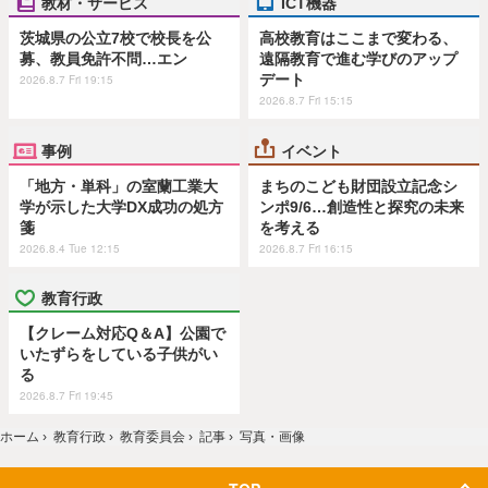
教材・サービス
ICT機器
茨城県の公立7校で校長を公
高校教育はここまで変わる、
募、教員免許不問…エン
遠隔教育で進む学びのアップ
デート
2026.8.7 Fri 19:15
2026.8.7 Fri 15:15
事例
イベント
「地方・単科」の室蘭工業大
まちのこども財団設立記念シ
学が示した大学DX成功の処方
ンポ9/6…創造性と探究の未来
箋
を考える
2026.8.4 Tue 12:15
2026.8.7 Fri 16:15
教育行政
【クレーム対応Q＆A】公園で
いたずらをしている子供がい
る
2026.8.7 Fri 19:45
ホーム
›
教育行政
›
教育委員会
›
記事
›
写真・画像