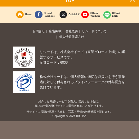
TOP
Official
Official
Official
Home
Official X
Facebook
YouTube
LINE
お問合せ
広告掲載
会社概要
リシードについて
個人情報保護方針
リシードは、株式会社イード（東証グロース上場）の運
営するサービスです。
証券コード：6038
株式会社イードは、個人情報の適切な取扱いを行う事業
者に対して付与されるプライバシーマークの付与認定を
受けています。
紹介した商品/サービスを購入、契約した場合に、
売上の一部が弊社サイトに還元されることがあります。
当サイトに掲載の記事・見出し・写真・画像の無断転載を禁じます。
Copyright © 2026 IID, Inc.