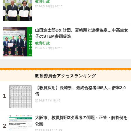
教育行政
2026.5.28(木) 16:15
山田進太郎D&I財団、宮崎県と連携協定…中高生女
子のSTEM参画促進
教育行政
2026.5.27(水) 18:15
教育委員会アクセスランキング
【教員採用】長崎県、最終合格者495人…倍率2.0
倍
2026.8.7 Fri 18:45
大阪市、教員採用2次選考の問題・正答・解答例を
公開
2025.9.19 Fri 15:15