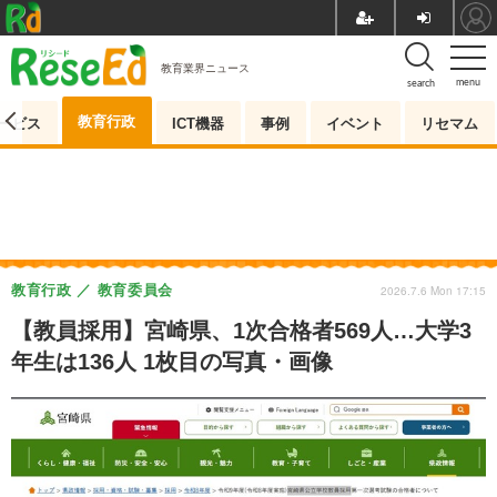
教育業界ニュース
menu
search
教育行政
ービス
ICT機器
事例
イベント
リセマム
教育行政
教育委員会
2026.7.6 Mon 17:15
【教員採用】宮崎県、1次合格者569人…大学3
年生は136人 1枚目の写真・画像