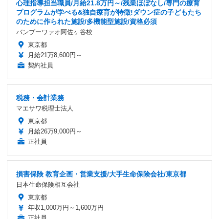
心理指導担当職員/月給21.8万円～/残業ほぼなし/専門の療育
プログラムが学べる&独自療育が特徴!ダウン症の子どもたち
のために作られた施設/多機能型施設/資格必須
バンブーワァオ阿佐ヶ谷校
東京都
月給21万8,600円～
契約社員
税務・会計業務
マエサワ税理士法人
東京都
月給26万9,000円～
正社員
損害保険 教育企画・営業支援/大手生命保険会社/東京都
日本生命保険相互会社
東京都
年収1,000万円～1,600万円
正社員