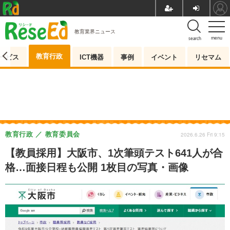
教育業界ニュース
menu
search
教育行政
ービス
ICT機器
事例
イベント
リセマム
教育行政
教育委員会
2026.6.26 Fri 9:15
【教員採用】大阪市、1次筆頭テスト641人が合
格…面接日程も公開 1枚目の写真・画像