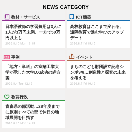
NEWS CATEGORY
教材・サービス
ICT機器
日本語教師の学習費用は3人に
高校教育はここまで変わる、
1人が3万円未満、一方で50万
遠隔教育で進む学びのアップ
円以上も
デート
2026.8.10 Mon 16:15
2026.8.7 Fri 15:15
事例
イベント
「地方・単科」の室蘭工業大
まちのこども財団設立記念シ
学が示した大学DX成功の処方
ンポ9/6…創造性と探究の未来
箋
を考える
2026.8.4 Tue 12:15
2026.8.7 Fri 16:15
教育行政
青森県の部活動…28年度まで
に原則すべての部で休日の地
域展開を目指す
2026.8.10 Mon 14:15