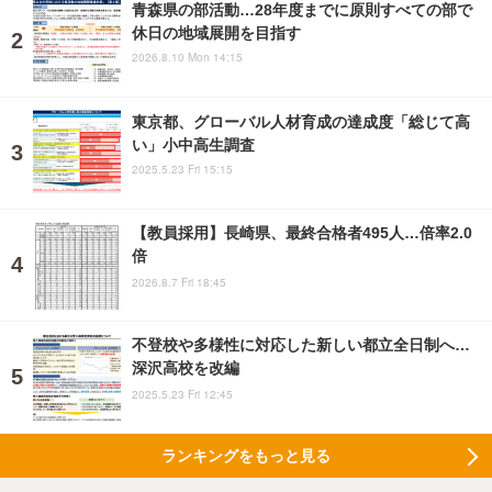
青森県の部活動…28年度までに原則すべての部で
休日の地域展開を目指す
2026.8.10 Mon 14:15
東京都、グローバル人材育成の達成度「総じて高
い」小中高生調査
2025.5.23 Fri 15:15
【教員採用】長崎県、最終合格者495人…倍率2.0
倍
2026.8.7 Fri 18:45
不登校や多様性に対応した新しい都立全日制へ…
深沢高校を改編
2025.5.23 Fri 12:45
ランキングをもっと見る