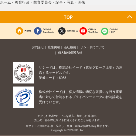
ホーム
›
教育行政
›
教育委員会
›
記事
›
写真・画像
TOP
Official
Official
Official
Home
Official X
Facebook
YouTube
LINE
お問合せ
広告掲載
会社概要
リシードについて
個人情報保護方針
リシードは、株式会社イード（東証グロース上場）の運
営するサービスです。
証券コード：6038
株式会社イードは、個人情報の適切な取扱いを行う事業
者に対して付与されるプライバシーマークの付与認定を
受けています。
紹介した商品/サービスを購入、契約した場合に、
売上の一部が弊社サイトに還元されることがあります。
当サイトに掲載の記事・見出し・写真・画像の無断転載を禁じます。
Copyright © 2026 IID, Inc.