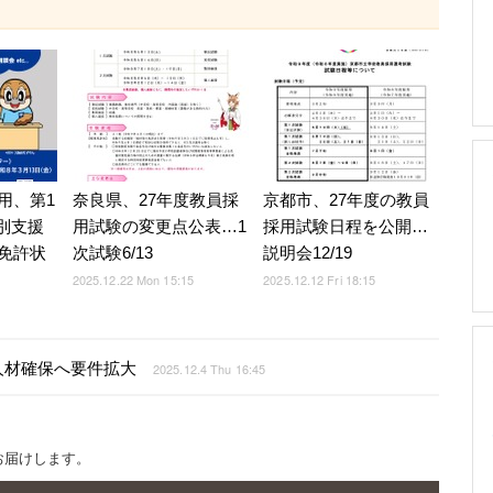
用、第1
奈良県、27年度教員採
京都市、27年度の教員
特別支援
用試験の変更点公表…1
採用試験日程を公開…
免許状
次試験6/13
説明会12/19
2025.12.22 Mon 15:15
2025.12.12 Fri 18:15
人材確保へ要件拡大
2025.12.4 Thu 16:45
お届けします。