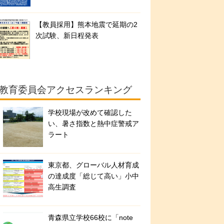
【教員採用】熊本地震で延期の2
次試験、新日程発表
教育委員会アクセスランキング
学校現場が改めて確認した
い、暑さ指数と熱中症警戒ア
ラート
東京都、グローバル人材育成
の達成度「総じて高い」小中
高生調査
青森県立学校66校に「note