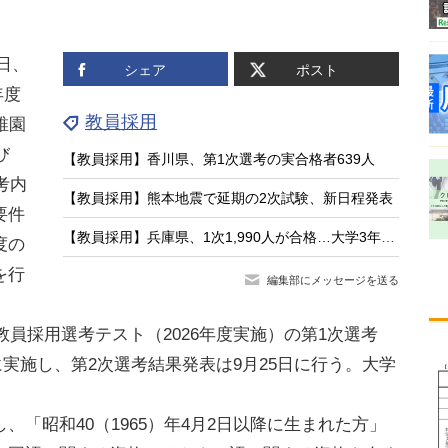
日、
シェア
ポスト
年度
教員採用
稚園
び
【教員採用】香川県、第1次選考の実合格者639人
考内
【教員採用】熊本地震で延期の2次試験、新日程発表
要件
【教員採用】兵庫県、1次1,990人が合格…大学3年生等は316人
度の
を行
編集部にメッセージを送る
教員採用選考テスト（2026年度実施）の第1次選考
日に実施し、第2次選考結果発表は9月25日に行う。大学
「昭和40（1965）年4月2日以降に生まれた方」