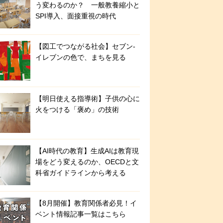
う変わるのか？ 一般教養縮小と
SPI導入、面接重視の時代
【図工でつながる社会】セブン‐
イレブンの色で、まちを見る
【明日使える指導術】子供の心に
火をつける「褒め」の技術
【AI時代の教育】生成AIは教育現
場をどう変えるのか、OECDと文
科省ガイドラインから考える
【8月開催】教育関係者必見！イ
ベント情報記事一覧はこちら