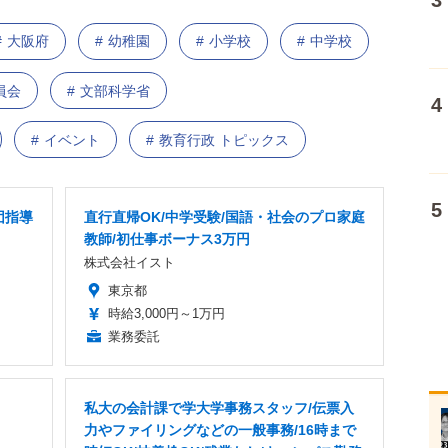
大阪府
幼稚園
小学校
中学校
員会
文部科学省
イベント
教育行政 トピックス
団指導
直行直帰OK/中学受験/国語・社会のプロ家庭
教師/初仕事ボーナス3万円
株式会社イスト
東京都
時給3,000円～1万円
業務委託
私大の会計課で学大学事務スタッフ/伝票入
力やファイリングなどの一般事務/16時まで