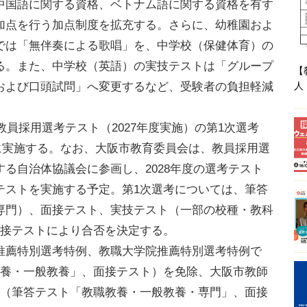
中国語に関する資格、ベトナム語に関する資格を有す
加点を行う加点制度を拡充する。さらに、幼稚園およ
では「無伴奏による歌唱」を、中学校（保健体育）の
る。また、中学校（英語）の実技テストは「グループ
【
人
および口頭試問」へ変更するなど、受験者の負担軽減
教員採用選考テスト（2027年度実施）の第1次選考
2日に実施する。なお、大阪市教育委員会は、教員採用選
る自治体協議会に参画し、2028年度の選考テスト
テストを実施する予定。第1次選考については、筆答
専門）、面接テスト、実技テスト（一部の校種・教科
面接テストにより合否を決定する。
薦特別選考特例、教職大学院推薦特別選考特例で
教養・一般教養」、面接テスト）を免除、大阪市教師
考（筆答テスト「教職教養・一般教養・専門」、面接