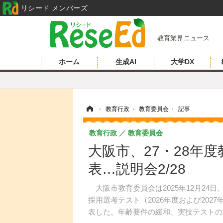
リシード メンバーズ
教育業界ニュース
ホーム
生成AI
大学DX
ホーム
›
教育行政
›
教育委員会
›
記事
教育行政
教育委員会
大阪市、27・28年
表…説明会2/28
大阪市教育委員会は2025年12月24日
採用選考テスト（2026年度および20
表した。年齢要件の緩和、実技テストの