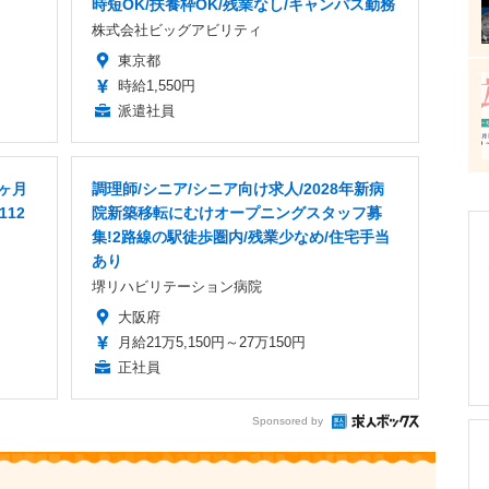
時短OK/扶養枠OK/残業なし/キャンパス勤務
株式会社ビッグアビリティ
東京都
時給1,550円
派遣社員
8ヶ月
調理師/シニア/シニア向け求人/2028年新病
112
院新築移転にむけオープニングスタッフ募
集!2路線の駅徒歩圏内/残業少なめ/住宅手当
あり
堺リハビリテーション病院
大阪府
月給21万5,150円～27万150円
正社員
Sponsored by