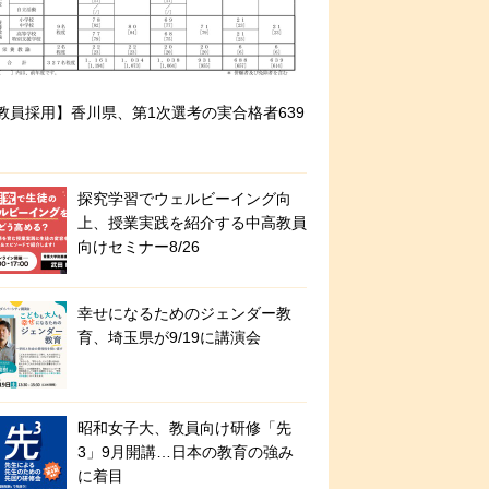
教員採用】香川県、第1次選考の実合格者639
探究学習でウェルビーイング向
上、授業実践を紹介する中高教員
向けセミナー8/26
幸せになるためのジェンダー教
育、埼玉県が9/19に講演会
昭和女子大、教員向け研修「先
3」9月開講…日本の教育の強み
に着目