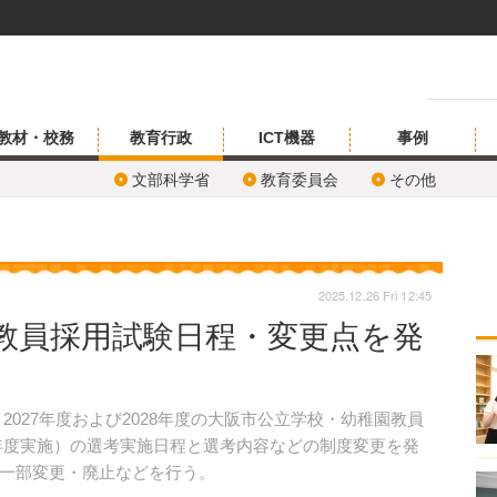
教材・校務
教育行政
ICT機器
事例
文部科学省
教育委員会
その他
2025.12.26 Fri 12:45
度教員採用試験日程・変更点を発
、2027年度および2028年度の大阪市公立学校・幼稚園教員
27年度実施）の選考実施日程と選考内容などの制度変更を発
一部変更・廃止などを行う。