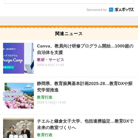
Sponsored by
関連ニュース
Canva、教員向け研修プログラム開始…1000超の
自治体を支援
教材・サービス
2026.6.9(火) 11:45
静岡県、教育振興基本計画2025-28…教育DXや探
究学習推進
教育行政
2026.5.19(火) 14:45
チエルと鎌倉女子大学、包括連携協定…教育DXで
未来の教室づくりへ
教育行政