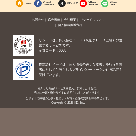
Official
Official
Official
Home
Official X
Facebook
YouTube
LINE
お問合せ
広告掲載
会社概要
リシードについて
個人情報保護方針
リシードは、株式会社イード（東証グロース上場）の運
営するサービスです。
証券コード：6038
株式会社イードは、個人情報の適切な取扱いを行う事業
者に対して付与されるプライバシーマークの付与認定を
受けています。
紹介した商品/サービスを購入、契約した場合に、
売上の一部が弊社サイトに還元されることがあります。
当サイトに掲載の記事・見出し・写真・画像の無断転載を禁じます。
Copyright © 2026 IID, Inc.