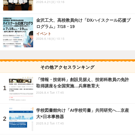
2026.4.21(火) 13:16
金沢工大、高校教員向け「DXハイスクール応援プ
ログラム」7/18・19
イベント
2026.6.16(火) 10:15
その他アクセスランキング
「情報・技術科」創設見据え、技術科教員の免許
取得講座を全国実施…兵庫教育大
2026.8.4 Tue 17:45
学校図書館向け「AI学校司書」共同研究へ…京産
大×日本事務器
2025.9.2 Tue 17:45