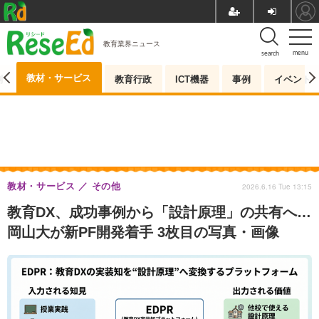
教育業界ニュース
menu
search
教材・サービス
測
教育行政
ICT機器
事例
イベント
教材・サービス
その他
2026.6.16 Tue 13:15
教育DX、成功事例から「設計原理」の共有へ…
岡山大が新PF開発着手 3枚目の写真・画像