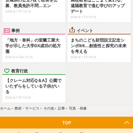
募、教員免許不問…エン
遠隔教育で進む学びのアップ
デート
2026.8.7 Fri 19:15
2026.8.7 Fri 15:15
事例
イベント
「地方・単科」の室蘭工業大
まちのこども財団設立記念シ
学が示した大学DX成功の処方
ンポ9/6…創造性と探究の未来
箋
を考える
2026.8.4 Tue 12:15
2026.8.7 Fri 16:15
教育行政
【クレーム対応Q＆A】公園で
いたずらをしている子供がい
る
2026.8.7 Fri 19:45
ホーム
›
教材・サービス
›
その他
›
記事
›
写真・画像
TOP