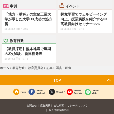
事例
イベント
「地方・単科」の室蘭工業大
探究学習でウェルビーイング
学が示した大学DX成功の処方
向上、授業実践を紹介する中
箋
高教員向けセミナー8/26
2026.8.4 Tue 12:15
2026.8.6 Thu 18:45
教育行政
【教員採用】熊本地震で延期
の2次試験、新日程発表
2026.8.6 Thu 17:15
ホーム
›
教育行政
›
教育委員会
›
記事
›
写真・画像
TOP
Official
Official
Official
Home
Official X
Facebook
YouTube
LINE
お問合せ
広告掲載
会社概要
リシードについて
個人情報保護方針