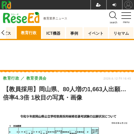
教育業界ニュース
menu
search
教育行政
ービス
ICT機器
事例
イベント
リセマム
教育行政
教育委員会
2026.6.12 Fri 16:45
【教員採用】岡山県、80人増の1,663人出願…
倍率4.3倍 1枚目の写真・画像