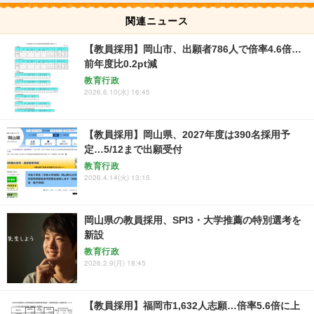
関連ニュース
【教員採用】岡山市、出願者786人で倍率4.6倍…
前年度比0.2pt減
教育行政
2026.6.10(水) 16:45
【教員採用】岡山県、2027年度は390名採用予
定…5/12まで出願受付
教育行政
2026.4.14(火) 13:15
岡山県の教員採用、SPI3・大学推薦の特別選考を
新設
教育行政
2026.2.9(月) 18:45
【教員採用】福岡市1,632人志願…倍率5.6倍に上