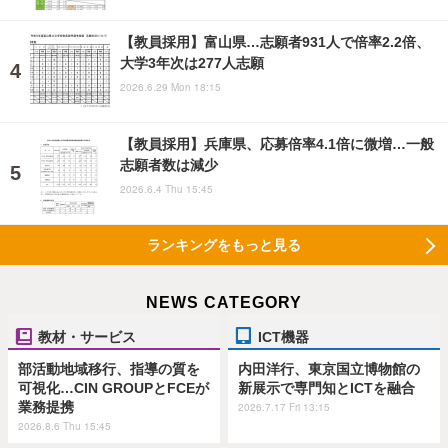
【教員採用】富山県…志願者931人で倍率2.2倍、
大学3年次は277人志願
2026.6.29 Mon 18:15
【教員採用】兵庫県、応募倍率4.1倍に微増…一般
志願者数は減少
2026.6.4 Thu 15:45
ランキングをもっと見る
NEWS CATEGORY
教材・サービス
ICT機器
部活動地域移行、指導の質を
内田洋行、東京国立博物館の
可視化…CIN GROUPとFCEが
新展示で専門知とICTを融合
業務提携
2026.7.17 Fri 13:15
2026.8.6 Thu 15:45