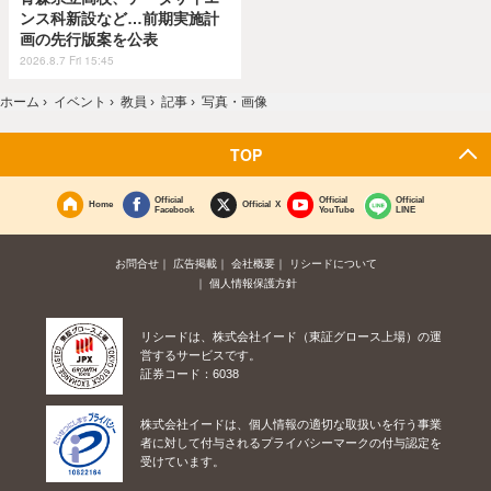
ンス科新設など…前期実施計
画の先行版案を公表
2026.8.7 Fri 15:45
ホーム
›
イベント
›
教員
›
記事
›
写真・画像
TOP
Official
Official
Official
Home
Official X
Facebook
YouTube
LINE
お問合せ
広告掲載
会社概要
リシードについて
個人情報保護方針
リシードは、株式会社イード（東証グロース上場）の運
営するサービスです。
証券コード：6038
株式会社イードは、個人情報の適切な取扱いを行う事業
者に対して付与されるプライバシーマークの付与認定を
受けています。