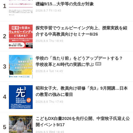
礎編9/15…大学等の先生が対象
2026.8.7 Fri 13:45
探究学習でウェルビーイング向上、授業実践を紹
介する中高教員向けセミナー8/26
2026.8.6 Thu 18:45
学校の「当たり前」をどうアップデートする？
学校改革とAI時代の実践に学ぶ
PR
2026.8.4 Tue 14:45
昭和女子大、教員向け研修「先3」9月開講…日本
の教育の強みに着目
2026.8.6 Thu 17:45
こどもDX白書2026を先行公開、中室牧子氏迎え公
開イベント9/17
2026.8.5 Wed 18:45