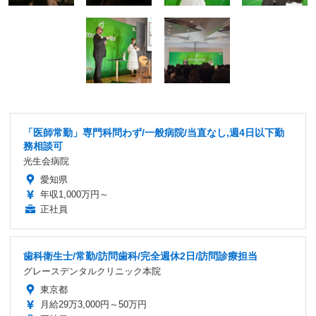
「医師常勤」専門科問わず/一般病院/当直なし,週4日以下勤
務相談可
光生会病院
愛知県
年収1,000万円～
正社員
歯科衛生士/常勤/訪問歯科/完全週休2日/訪問診療担当
グレースデンタルクリニック本院
東京都
月給29万3,000円～50万円