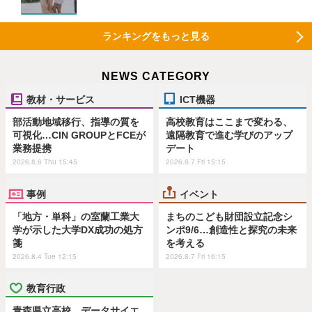
ランキングをもっと見る
NEWS CATEGORY
教材・サービス
ICT機器
部活動地域移行、指導の質を
高校教育はここまで変わる、
可視化…CIN GROUPとFCEが
遠隔教育で進む学びのアップ
業務提携
デート
2026.8.6 Thu 15:45
2026.8.7 Fri 15:15
事例
イベント
「地方・単科」の室蘭工業大
まちのこども財団設立記念シ
学が示した大学DX成功の処方
ンポ9/6…創造性と探究の未来
箋
を考える
2026.8.4 Tue 12:15
2026.8.7 Fri 16:15
教育行政
青森県立高校、データサイエ