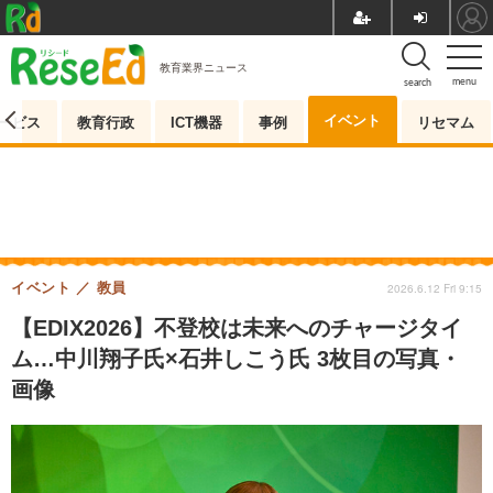
教育業界ニュース
menu
search
イベント
ービス
教育行政
ICT機器
事例
リセマム
イベント
教員
2026.6.12 Fri 9:15
【EDIX2026】不登校は未来へのチャージタイ
ム…中川翔子氏×石井しこう氏 3枚目の写真・
画像