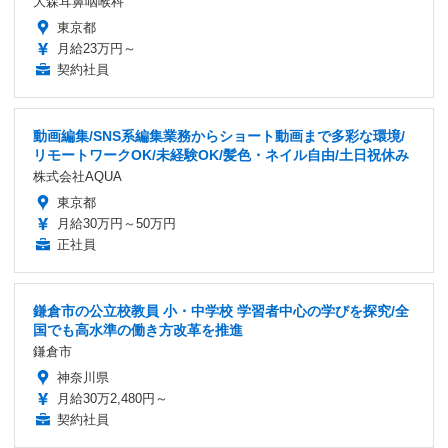
大森耳鼻咽喉科
東京都
月給23万円～
契約社員
動画編集/SNS系編集業務からショート動画まで多彩な環境/
リモートワークOK/未経験OK/髪色・ネイル自由/土日祝休み
株式会社AQUA
東京都
月給30万円～50万円
正社員
鎌倉市の公立校教員 小・中学校 学習者中心の学びを探究/全
国でも高水準の働き方改革を推進
鎌倉市
神奈川県
月給30万2,480円～
契約社員