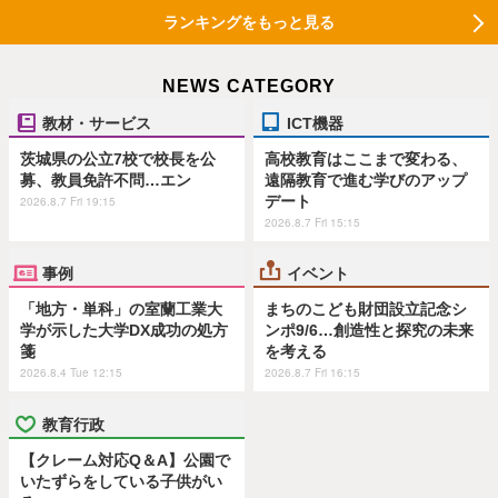
ランキングをもっと見る
NEWS CATEGORY
教材・サービス
ICT機器
茨城県の公立7校で校長を公
高校教育はここまで変わる、
募、教員免許不問…エン
遠隔教育で進む学びのアップ
デート
2026.8.7 Fri 19:15
2026.8.7 Fri 15:15
事例
イベント
「地方・単科」の室蘭工業大
まちのこども財団設立記念シ
学が示した大学DX成功の処方
ンポ9/6…創造性と探究の未来
箋
を考える
2026.8.4 Tue 12:15
2026.8.7 Fri 16:15
教育行政
【クレーム対応Q＆A】公園で
いたずらをしている子供がい