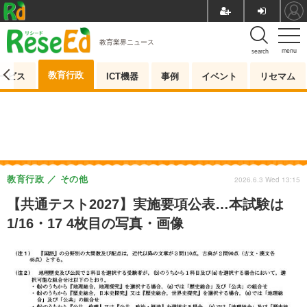
教育業界ニュース
menu
search
教育行政
ービス
ICT機器
事例
イベント
リセマム
教育行政
その他
2026.6.3 Wed 13:15
【共通テスト2027】実施要項公表…本試験は
1/16・17 4枚目の写真・画像