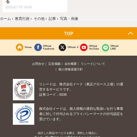
る
2026.8.7 Fri 19:45
ホーム
›
教育行政
›
その他
›
記事
›
写真・画像
TOP
Official
Official
Official
Home
Official X
Facebook
YouTube
LINE
お問合せ
広告掲載
会社概要
リシードについて
個人情報保護方針
リシードは、株式会社イード（東証グロース上場）の運
営するサービスです。
証券コード：6038
株式会社イードは、個人情報の適切な取扱いを行う事業
者に対して付与されるプライバシーマークの付与認定を
受けています。
紹介した商品/サービスを購入、契約した場合に、