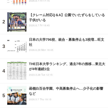
2026.8.7 Fri 17:15
【クレーム対応Q＆A】公園でいたずらをしている
子供がいる
2026.8.7 Fri 19:45
日本の大学796校、統合・募集停止も3校増…旺文
社
2026.6.29 Mon 16:45
THE日本大学ランキング、過去7年の推移…東北大
が4年連続1位
2023.3.28 Tue 12:15
函嶺白百合学園、中高募集停止へ…少子化の影響
など
2026.5.7 Thu 19:15