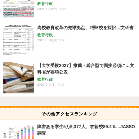
教育行政
2026.5.26(火) 18:15
高校教育改革の先導拠点、2県6校を採択…文科省
教育行政
2026.5.18(月) 18:45
【大学受験2027】推薦・総合型で面接必須に…文
科省が要項公表
教育行政
2026.6.1(月) 14:15
その他アクセスランキング
障害ある学生5万9,377人、在籍校89.4％…JASSO
調査