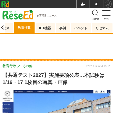
教育業界ニュース
menu
search
教育行政
ービス
ICT機器
事例
イベント
リセマム
教育行政
その他
2026.6.3 Wed 13:15
【共通テスト2027】実施要項公表…本試験は
1/16・17 1枚目の写真・画像