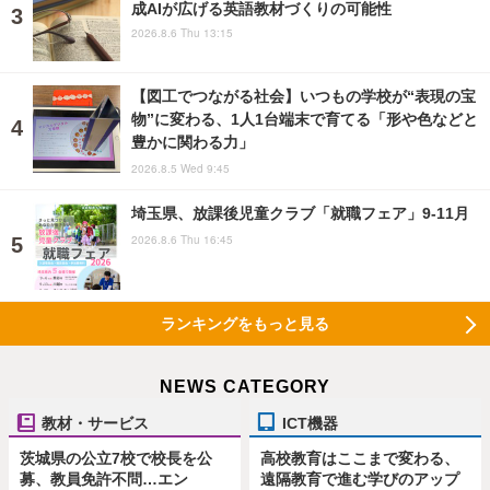
成AIが広げる英語教材づくりの可能性
2026.8.6 Thu 13:15
【図工でつながる社会】いつもの学校が“表現の宝
物”に変わる、1人1台端末で育てる「形や色などと
豊かに関わる力」
2026.8.5 Wed 9:45
埼玉県、放課後児童クラブ「就職フェア」9-11月
2026.8.6 Thu 16:45
ランキングをもっと見る
NEWS CATEGORY
教材・サービス
ICT機器
茨城県の公立7校で校長を公
高校教育はここまで変わる、
募、教員免許不問…エン
遠隔教育で進む学びのアップ