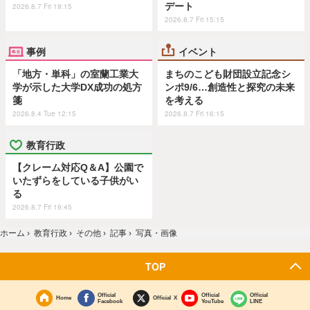
デート
2026.8.7 Fri 19:15
2026.8.7 Fri 15:15
事例
イベント
「地方・単科」の室蘭工業大
まちのこども財団設立記念シ
学が示した大学DX成功の処方
ンポ9/6…創造性と探究の未来
箋
を考える
2026.8.4 Tue 12:15
2026.8.7 Fri 16:15
教育行政
【クレーム対応Q＆A】公園で
いたずらをしている子供がい
る
2026.8.7 Fri 19:45
ホーム
›
教育行政
›
その他
›
記事
›
写真・画像
TOP
Official
Official
Official
Home
Official X
Facebook
YouTube
LINE