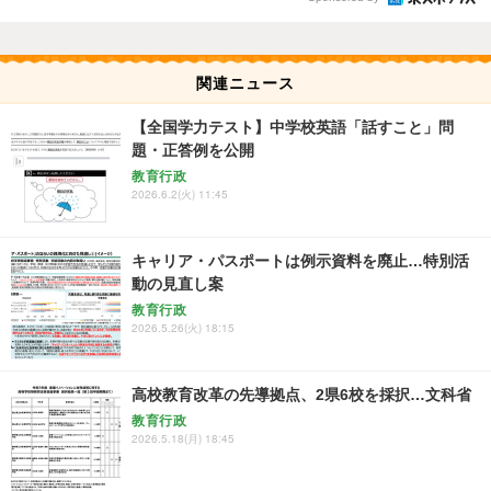
関連ニュース
【全国学力テスト】中学校英語「話すこと」問
題・正答例を公開
教育行政
2026.6.2(火) 11:45
キャリア・パスポートは例示資料を廃止…特別活
動の見直し案
教育行政
2026.5.26(火) 18:15
高校教育改革の先導拠点、2県6校を採択…文科省
教育行政
2026.5.18(月) 18:45