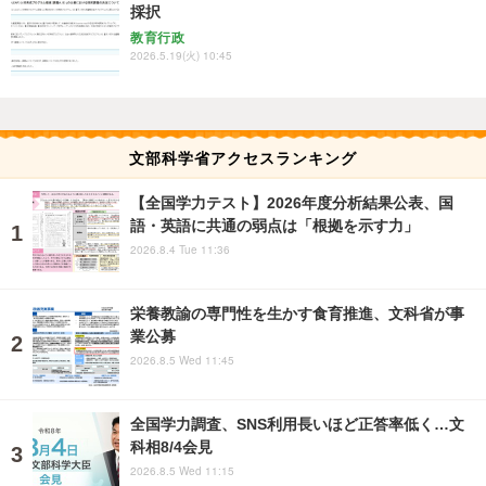
採択
教育行政
2026.5.19(火) 10:45
文部科学省アクセスランキング
【全国学力テスト】2026年度分析結果公表、国
語・英語に共通の弱点は「根拠を示す力」
2026.8.4 Tue 11:36
栄養教諭の専門性を生かす食育推進、文科省が事
業公募
2026.8.5 Wed 11:45
全国学力調査、SNS利用長いほど正答率低く…文
科相8/4会見
2026.8.5 Wed 11:15