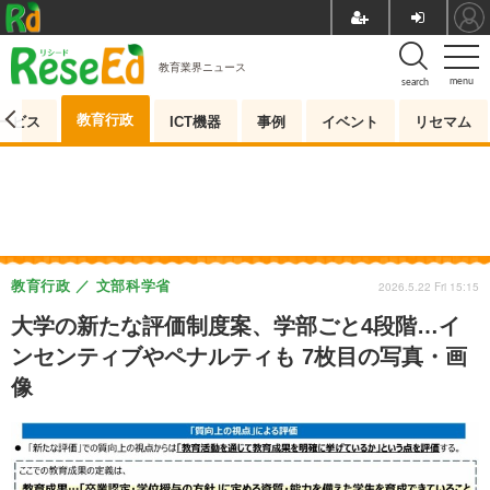
教育業界ニュース
menu
search
教育行政
ービス
ICT機器
事例
イベント
リセマム
教育行政
文部科学省
2026.5.22 Fri 15:15
大学の新たな評価制度案、学部ごと4段階…イ
ンセンティブやペナルティも 7枚目の写真・画
像