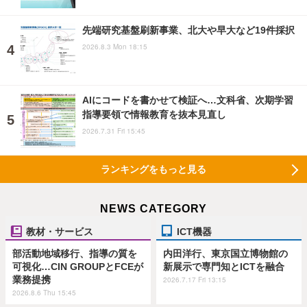
先端研究基盤刷新事業、北大や早大など19件採択
2026.8.3 Mon 18:15
AIにコードを書かせて検証へ…文科省、次期学習
指導要領で情報教育を抜本見直し
2026.7.31 Fri 15:45
ランキングをもっと見る
NEWS CATEGORY
教材・サービス
ICT機器
部活動地域移行、指導の質を
内田洋行、東京国立博物館の
可視化…CIN GROUPとFCEが
新展示で専門知とICTを融合
業務提携
2026.7.17 Fri 13:15
2026.8.6 Thu 15:45