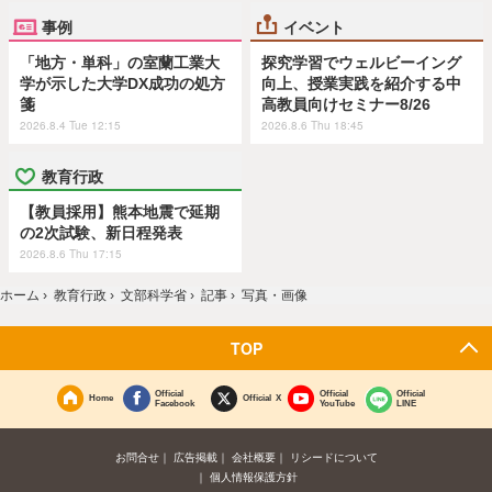
事例
イベント
「地方・単科」の室蘭工業大
探究学習でウェルビーイング
学が示した大学DX成功の処方
向上、授業実践を紹介する中
箋
高教員向けセミナー8/26
2026.8.4 Tue 12:15
2026.8.6 Thu 18:45
教育行政
【教員採用】熊本地震で延期
の2次試験、新日程発表
2026.8.6 Thu 17:15
ホーム
›
教育行政
›
文部科学省
›
記事
›
写真・画像
TOP
Official
Official
Official
Home
Official X
Facebook
YouTube
LINE
お問合せ
広告掲載
会社概要
リシードについて
個人情報保護方針