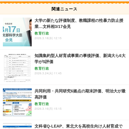
関連ニュース
大学の新たな評価制度、教職課程の性暴力防止授
業…文科相3/17会見
教育行政
2026.3.18(水) 12:15
知識集約型人材育成事業の事後評価、新潟大ら6大
学がS評価
教育行政
2026.3.24(火) 11:45
共同利用・共同研究6拠点の期末評価、明治大が最
高評価
教育行政
2026.3.16(月) 15:15
文科省Q-LEAP、東北大を高校生向け人材育成で