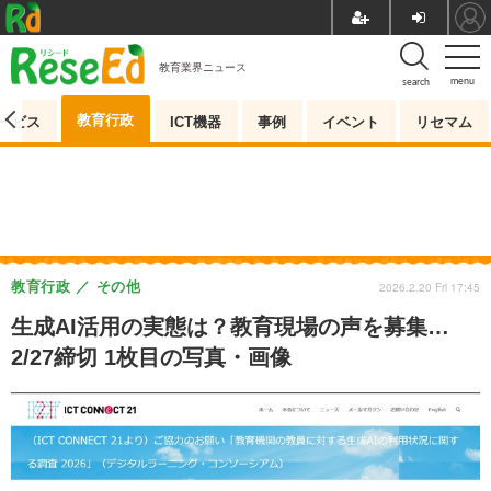
教育業界ニュース
menu
search
教育行政
ービス
ICT機器
事例
イベント
リセマム
教育行政
その他
2026.2.20 Fri 17:45
生成AI活用の実態は？教育現場の声を募集…
2/27締切 1枚目の写真・画像