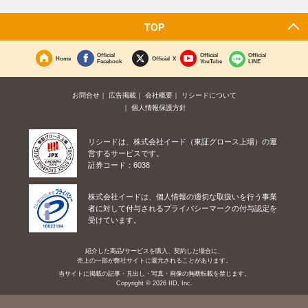
TOP
Official
Official
Official
Home
Official X
Facebook
YouTube
LINE
お問合せ
広告掲載
会社概要
リシードについて
個人情報保護方針
リシードは、株式会社イード（東証グロース上場）の運
営するサービスです。
証券コード：6038
株式会社イードは、個人情報の適切な取扱いを行う事業
者に対して付与されるプライバシーマークの付与認定を
受けています。
紹介した商品/サービスを購入、契約した場合に、
売上の一部が弊社サイトに還元されることがあります。
当サイトに掲載の記事・見出し・写真・画像の無断転載を禁じます。
Copyright © 2026 IID, Inc.