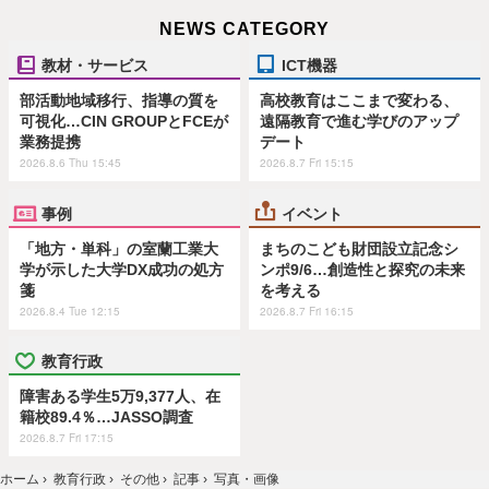
NEWS CATEGORY
教材・サービス
ICT機器
部活動地域移行、指導の質を
高校教育はここまで変わる、
可視化…CIN GROUPとFCEが
遠隔教育で進む学びのアップ
業務提携
デート
2026.8.6 Thu 15:45
2026.8.7 Fri 15:15
事例
イベント
「地方・単科」の室蘭工業大
まちのこども財団設立記念シ
学が示した大学DX成功の処方
ンポ9/6…創造性と探究の未来
箋
を考える
2026.8.4 Tue 12:15
2026.8.7 Fri 16:15
教育行政
障害ある学生5万9,377人、在
籍校89.4％…JASSO調査
2026.8.7 Fri 17:15
ホーム
›
教育行政
›
その他
›
記事
›
写真・画像