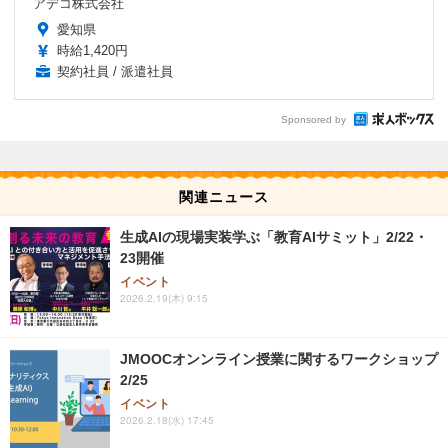
アデコ株式会社
愛知県
時給1,420円
契約社員 / 派遣社員
Sponsored by
関連ニュース
生成AIの現場実装学ぶ「教育AIサミット」2/22・
23開催
イベント
2026.2.19(木) 9:15
JMOOCオンンライン授業に関するワークショップ
2/25
イベント
2026.2.18(水) 17:45