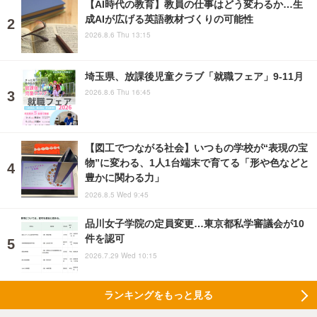
【AI時代の教育】教員の仕事はどう変わるか…生
成AIが広げる英語教材づくりの可能性
2026.8.6 Thu 13:15
埼玉県、放課後児童クラブ「就職フェア」9-11月
2026.8.6 Thu 16:45
【図工でつながる社会】いつもの学校が“表現の宝
物”に変わる、1人1台端末で育てる「形や色などと
豊かに関わる力」
2026.8.5 Wed 9:45
品川女子学院の定員変更…東京都私学審議会が10
件を認可
2026.7.29 Wed 10:15
ランキングをもっと見る