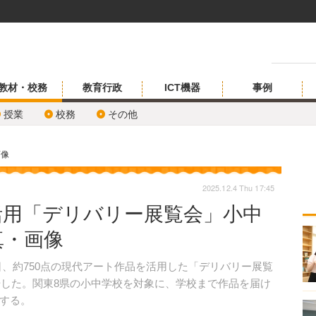
教材・校務
教育行政
ICT機器
事例
授業
校務
その他
画像
2025.12.4 Thu 17:45
活用「デリバリー展覧会」小中
真・画像
5日、約750点の現代アート作品を活用した「デリバリー展覧
始した。関東8県の小中学校を対象に、学校まで作品を届け
する。