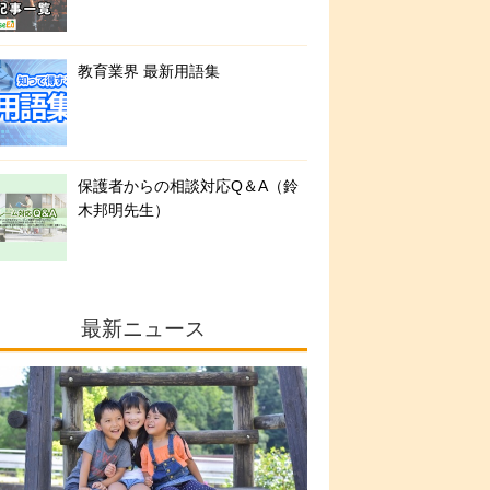
教育業界 最新用語集
保護者からの相談対応Q＆A（鈴
木邦明先生）
最新ニュース