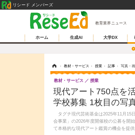
リシード メンバーズ
教育業界ニュース
ホーム
生成AI
大学DX
ホーム
›
教材・サービス
›
授業
›
記事
›
写真・
教材・サービス
授業
現代アート750点を
学校募集 1枚目の写
タグチ現代芸術基金は2025年11月1
会事業」の2026年度開催校の公募を開
て本格的な現代アート鑑賞の機会を提供