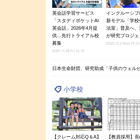
英会話学習サービス
インクルーシブ
「スタディポケットAI
新モデル「学校
英会話」2026年4月提
法室」普及へ、
供…先行トライアル校
が研究プロジェ
募集
2025.12.3 Wed 19:15
2025.11.28 Fri 12:15
日本生命財団、研究助成「子供のウェルビー
小学校
【クレーム対応Q＆A】
【教員採用】長