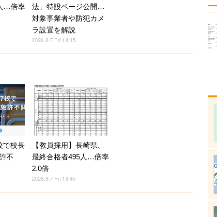
人…倍率
法」特設ページ公開…
対象事業者や防犯カメ
ラ設置を解説
2026.8.7 Fri 18:15
校で校長
【教員採用】長崎県、
許不
最終合格者495人…倍率
2.0倍
2026.8.7 Fri 18:45