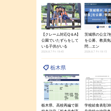
【クレーム対応Q＆A】
茨城県の公立7
公園でいたずらをして
を公募、教員免
いる子供がいる
問…エン
2026.8.7 Fri 19:45
2026.8.7 Fri 19:15
栃木県
栃木県、高校再編で新
学校給食表彰3