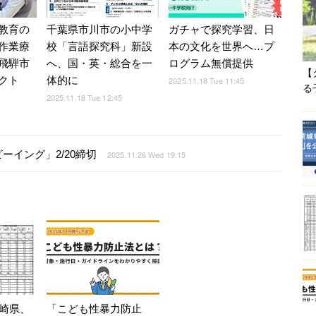
教育の
ガチャで探究学習、日
千葉県市川市の小中学
作業療
本の文化を世界へ…プ
校「言語探究科」新設
飛騨市
ログラム無償提供
へ、国・英・総合を一
【
クト
体的に
2025.11.18 Tue 11:45
る
2025.11.18 Tue 12:45
イング」2/20締切
2025.11.26 Wed 19:15
崎県、
「こども性暴力防止