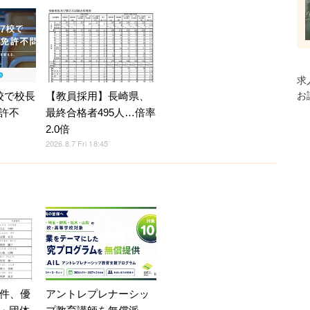
求
校で校長
【教員採用】長崎県、
お
許不
最終合格者495人…倍率
2.0倍
2026.8.7 Fri 18:45
アントレプレナーシッ
8件、優