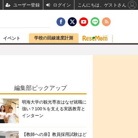
ユーザー登録
ログイン
こんにちは、ゲストさん
学校の回線速度計測
イベント
編集部ピックアップ
明海大学の観光専攻はなぜ就職に
強い？100％を支える実践教育と
インターン
【教師への扉】教員採用試験はど