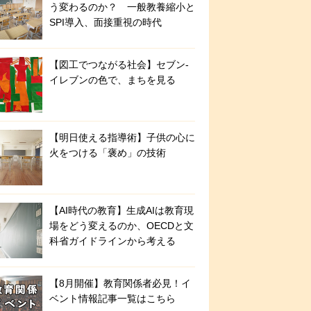
う変わるのか？ 一般教養縮小と
SPI導入、面接重視の時代
【図工でつながる社会】セブン‐
イレブンの色で、まちを見る
【明日使える指導術】子供の心に
火をつける「褒め」の技術
【AI時代の教育】生成AIは教育現
場をどう変えるのか、OECDと文
科省ガイドラインから考える
【8月開催】教育関係者必見！イ
ベント情報記事一覧はこちら