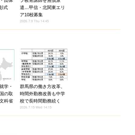
プ教育講師を無償派
・団体
遣…甲信・北関東エリ
表彰式
ア10校募集
2026.7.9 Thu 14:45
就学・
群馬県の働き方改革、
国の取
時間外勤務改善も中学
文科省
校で長時間勤務続く
2026.7.15 Wed 14:15