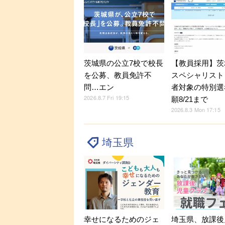
茨城県の公立7校で校長
【教員採用】茨
を公募、教員免許不
スペシャリスト
問…エン
者対象の特別選
2026.8.7 Fri 19:15
願8/21まで
2026.8.3 Mon 17:15
埼玉県
幸せになるためのジェ
埼玉県、放課後