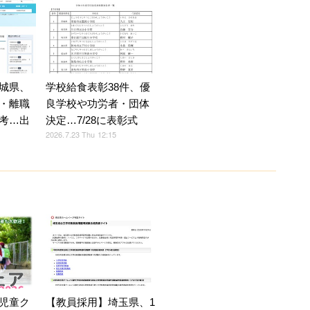
城県、
学校給食表彰38件、優
・離職
良学校や功労者・団体
考…出
決定…7/28に表彰式
2026.7.23 Thu 12:15
児童ク
【教員採用】埼玉県、1