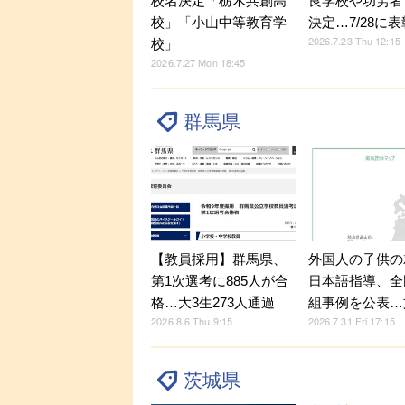
校名決定「栃木共創高
良学校や功労者
校」「小山中等教育学
決定…7/28に
2026.7.23 Thu 12:15
校」
2026.7.27 Mon 18:45
群馬県
【教員採用】群馬県、
外国人の子供の
第1次選考に885人が合
日本語指導、全
格…大3生273人通過
組事例を公表…
2026.8.6 Thu 9:15
2026.7.31 Fri 17:15
茨城県