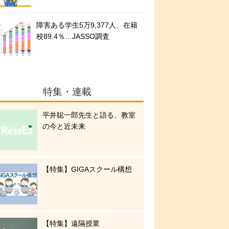
障害ある学生5万9,377人、在籍
校89.4％…JASSO調査
特集・連載
平井聡一郎先生と語る、教室
の今と近未来
【特集】GIGAスクール構想
【特集】遠隔授業