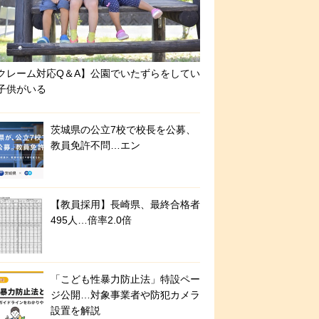
クレーム対応Q＆A】公園でいたずらをしてい
子供がいる
茨城県の公立7校で校長を公募、
教員免許不問…エン
【教員採用】長崎県、最終合格者
495人…倍率2.0倍
「こども性暴力防止法」特設ペー
ジ公開…対象事業者や防犯カメラ
設置を解説