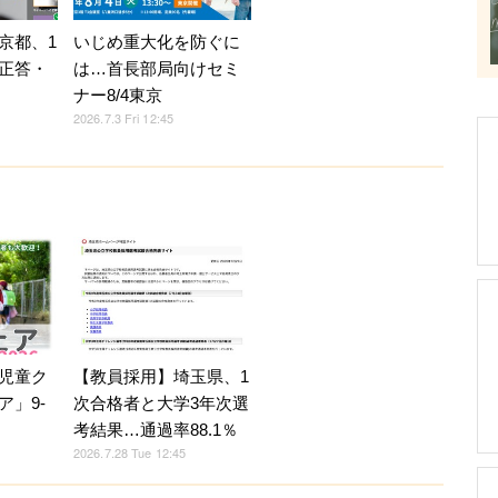
京都、1
いじめ重大化を防ぐに
正答・
は…首長部局向けセミ
ナー8/4東京
2026.7.3 Fri 12:45
児童ク
【教員採用】埼玉県、1
ア」9-
次合格者と大学3年次選
考結果…通過率88.1％
2026.7.28 Tue 12:45