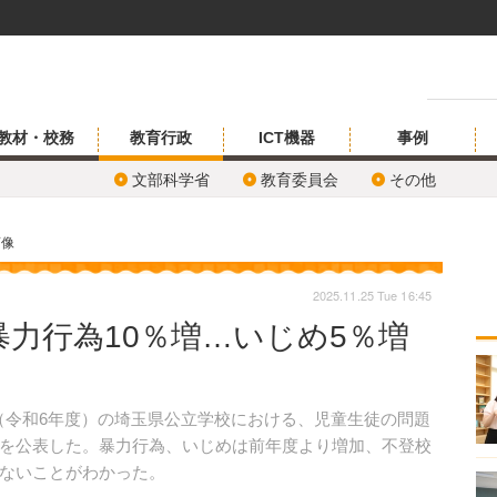
教材・校務
教育行政
ICT機器
事例
文部科学省
教育委員会
その他
画像
2025.11.25 Tue 16:45
力行為10％増…いじめ5％増
年度（令和6年度）の埼玉県公立学校における、児童生徒の問題
を公表した。暴力行為、いじめは前年度より増加、不登校
ないことがわかった。