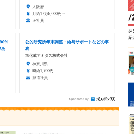
大阪府
月給17万5,000円～
正社員
探
紹
90%
公的研究所年末調整・給与サポートなどの事
寮あ
務
旭化成アミダス株式会社
神奈川県
時給1,700円
派遣社員
Sponsored by