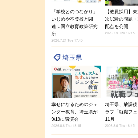
「学校とのつながり」
【教員採用】東
いじめや不登校と関
次試験の問題・
連…国立教育政策研究
配点を公開
2026.7.9 Thu 16:15
所
2026.7.21 Tue 17:45
埼玉県
幸せになるためのジェ
埼玉県、放課後
ンダー教育、埼玉県が
ラブ「就職フェ
9/19に講演会
11月
2026.8.6 Thu 18:15
2026.8.6 Thu 16:45