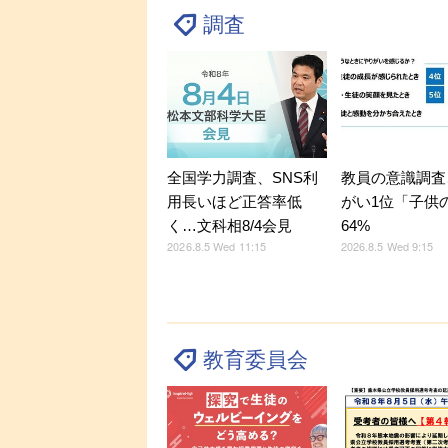
調査
全国学力調査、SNS利
教員の意識調査
用長いほど正答率低
がい1位「子供
く…文科相8/4会見
64%
2026.8.5 Wed 11:15
2026.8.5 Wed 9:15
教育委員会