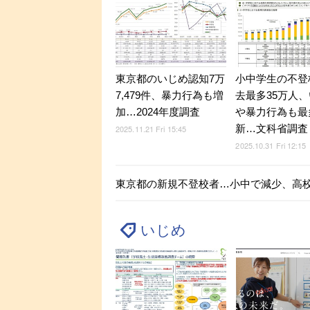
東京都のいじめ認知7万
小中学生の不登
7,479件、暴力行為も増
去最多35万人
加…2024年度調査
や暴力行為も最
新…文科省調査
2025.11.21 Fri 15:45
2025.10.31 Fri 12:15
東京都の新規不登校者…小中で減少、高
いじめ