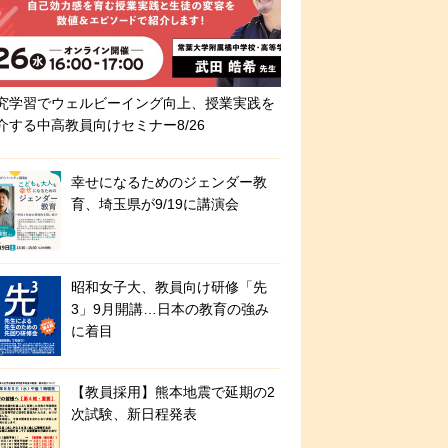
究学習でウェルビーイング向上、授業実践を
介する中高教員向けセミナー8/26
幸せになるためのジェンダー教
育、埼玉県が9/19に講演会
昭和女子大、教員向け研修「先
3」9月開講…日本の教育の強み
に着目
【教員採用】熊本地震で延期の2
次試験、新日程発表