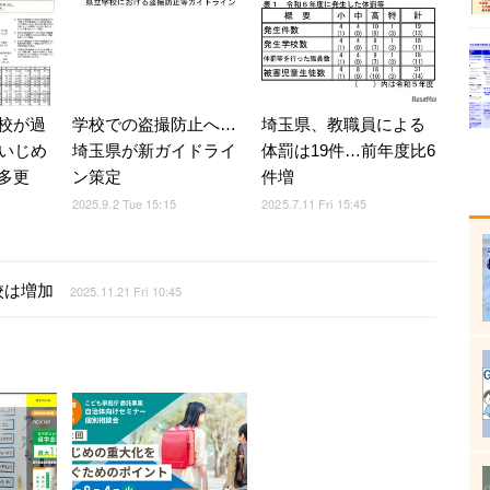
校が過
学校での盗撮防止へ…
埼玉県、教職員による
、いじめ
埼玉県が新ガイドライ
体罰は19件…前年度比6
多更
ン策定
件増
2025.9.2 Tue 15:15
2025.7.11 Fri 15:45
校は増加
2025.11.21 Fri 10:45