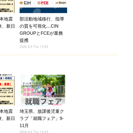
部活動地域移行、指導
本地震
の質を可視化…CIN
験、新日
GROUPとFCEが業務
提携
2026.8.6 Thu 15:45
本地震
埼玉県、放課後児童ク
験、新日
ラブ「就職フェア」9-
11月
2026.8.6 Thu 16:45