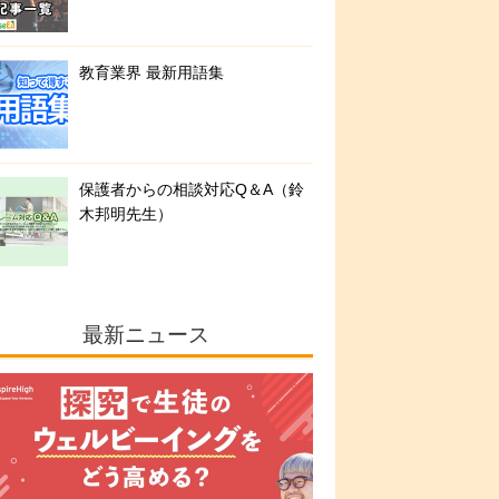
教育業界 最新用語集
保護者からの相談対応Q＆A（鈴
木邦明先生）
最新ニュース