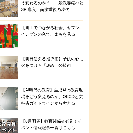
う変わるのか？ 一般教養縮小と
SPI導入、面接重視の時代
【図工でつながる社会】セブン‐
イレブンの色で、まちを見る
【明日使える指導術】子供の心に
火をつける「褒め」の技術
【AI時代の教育】生成AIは教育現
場をどう変えるのか、OECDと文
科省ガイドラインから考える
【8月開催】教育関係者必見！イ
ベント情報記事一覧はこちら