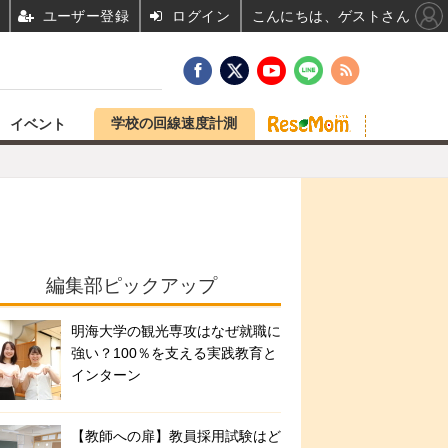
ユーザー登録
ログイン
こんにちは、ゲストさん
学校の回線速度計測
イベント
編集部ピックアップ
明海大学の観光専攻はなぜ就職に
強い？100％を支える実践教育と
インターン
【教師への扉】教員採用試験はど