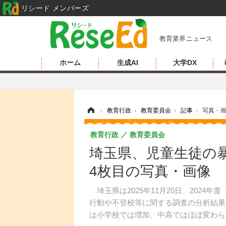
リシード メンバーズ
教育業界ニュース
ホーム
生成AI
大学DX
ホーム
›
教育行政
›
教育委員会
›
記事
›
写真・
教育行政
教育委員会
埼玉県、児童生徒の暴
4枚目の写真・画像
埼玉県は2025年11月20日、2024
行動や不登校等に関する調査の分析結果
は小学校では増加、中高ではほぼ変わら