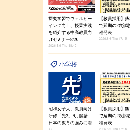
探究学習でウェルビー
【教員採用】熊
イング向上、授業実践
で延期の2次試
を紹介する中高教員向
程発表
2026.8.6 Thu 17:15
けセミナー8/26
2026.8.6 Thu 18:45
小学校
昭和女子大、教員向け
【教員採用】熊
研修「先3」9月開講…
で延期の2次試
日本の教育の強みに着
程発表
2026.8.6 Thu 17:15
目