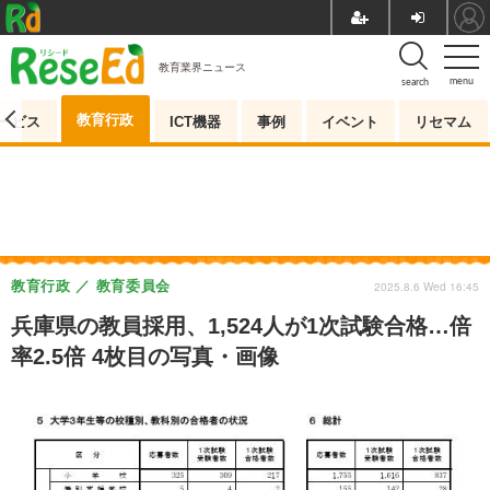
教育業界ニュース
menu
search
教育行政
ービス
ICT機器
事例
イベント
リセマム
教育行政
教育委員会
2025.8.6 Wed 16:45
兵庫県の教員採用、1,524人が1次試験合格…倍
率2.5倍 4枚目の写真・画像