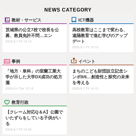
NEWS CATEGORY
教材・サービス
ICT機器
茨城県の公立7校で校長を公
高校教育はここまで変わる、
募、教員免許不問…エン
遠隔教育で進む学びのアップ
デート
2026.8.7 Fri 19:15
2026.8.7 Fri 15:15
事例
イベント
「地方・単科」の室蘭工業大
まちのこども財団設立記念シ
学が示した大学DX成功の処方
ンポ9/6…創造性と探究の未来
箋
を考える
2026.8.4 Tue 12:15
2026.8.7 Fri 16:15
教育行政
【クレーム対応Q＆A】公園で
いたずらをしている子供がい
る
2026.8.7 Fri 19:45