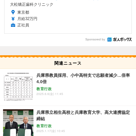
大松矯正歯科クリニック
東京都
月給32万円
正社員
Sponsored by
関連ニュース
兵庫県教員採用、小中高特支で志願者減少…倍率
4.0倍
教育行政
2025.6.6(金) 11:45
兵庫県立相生高校と兵庫教育大学、高大連携協定
締結
教育行政
2025.1.17(金) 10:45