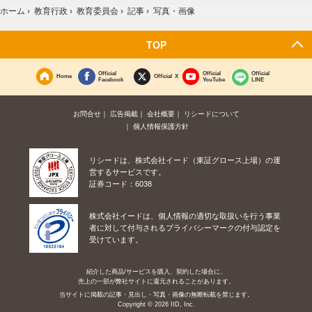
ホーム
›
教育行政
›
教育委員会
›
記事
›
写真・画像
TOP
Official
Official
Official
Home
Official X
Facebook
YouTube
LINE
お問合せ
広告掲載
会社概要
リシードについて
個人情報保護方針
リシードは、株式会社イード（東証グロース上場）の運
営するサービスです。
証券コード：6038
株式会社イードは、個人情報の適切な取扱いを行う事業
者に対して付与されるプライバシーマークの付与認定を
受けています。
紹介した商品/サービスを購入、契約した場合に、
売上の一部が弊社サイトに還元されることがあります。
当サイトに掲載の記事・見出し・写真・画像の無断転載を禁じます。
Copyright © 2026 IID, Inc.