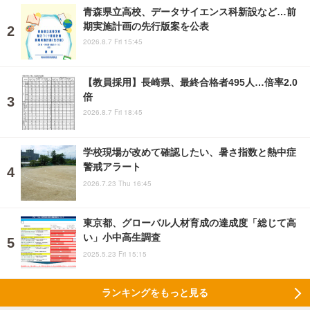
青森県立高校、データサイエンス科新設など…前
期実施計画の先行版案を公表
2026.8.7 Fri 15:45
【教員採用】長崎県、最終合格者495人…倍率2.0
倍
2026.8.7 Fri 18:45
学校現場が改めて確認したい、暑さ指数と熱中症
警戒アラート
2026.7.23 Thu 16:45
東京都、グローバル人材育成の達成度「総じて高
い」小中高生調査
2025.5.23 Fri 15:15
ランキングをもっと見る