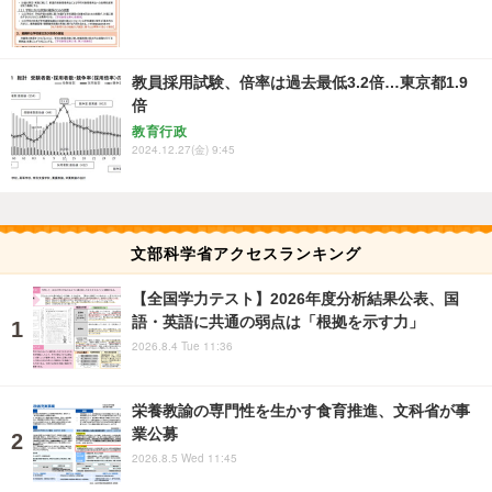
教員採用試験、倍率は過去最低3.2倍…東京都1.9
倍
教育行政
2024.12.27(金) 9:45
文部科学省アクセスランキング
【全国学力テスト】2026年度分析結果公表、国
語・英語に共通の弱点は「根拠を示す力」
2026.8.4 Tue 11:36
栄養教諭の専門性を生かす食育推進、文科省が事
業公募
2026.8.5 Wed 11:45