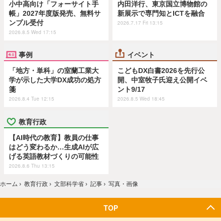
小中高向け「フォーサイト手
内田洋行、東京国立博物館の
帳」2027年度版発売、無料サ
新展示で専門知とICTを融合
ンプル受付
2026.7.17 Fri 13:15
2026.8.5 Wed 17:15
事例
イベント
「地方・単科」の室蘭工業大
こどもDX白書2026を先行公
学が示した大学DX成功の処方
開、中室牧子氏迎え公開イベ
箋
ント9/17
2026.8.4 Tue 12:15
2026.8.5 Wed 18:45
教育行政
【AI時代の教育】教員の仕事
はどう変わるか…生成AIが広
げる英語教材づくりの可能性
2026.8.6 Thu 13:15
ホーム
›
教育行政
›
文部科学省
›
記事
›
写真・画像
TOP