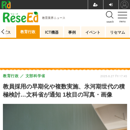
教育業界ニュース
menu
search
教育行政
ービス
ICT機器
事例
イベント
リセマム
教育行政
文部科学省
2025.6.27 Fri 17:45
教員採用の早期化や複数実施、氷河期世代の積
極検討…文科省が通知 1枚目の写真・画像