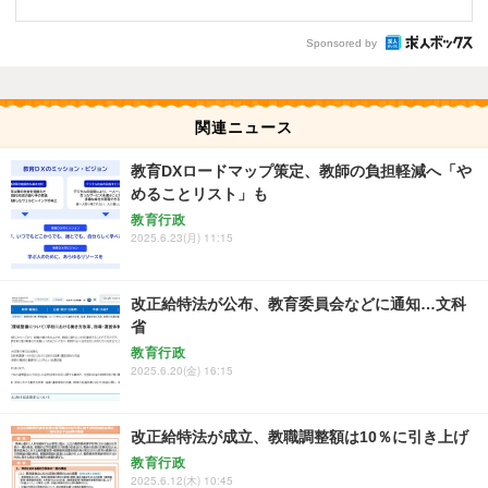
Sponsored by
関連ニュース
教育DXロードマップ策定、教師の負担軽減へ「や
めることリスト」も
教育行政
2025.6.23(月) 11:15
改正給特法が公布、教育委員会などに通知…文科
省
教育行政
2025.6.20(金) 16:15
改正給特法が成立、教職調整額は10％に引き上げ
教育行政
2025.6.12(木) 10:45