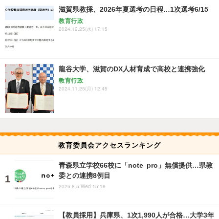
滋賀県教採、2026年夏選考の日程…1次選考6/15
教育行政
2024.12.25(水) 17:15
龍谷大学、滋賀のDX人材育成で高校と連携強化
教育行政
2024.11.25(月) 12:45
教育委員会アクセスランキング
青森県立学校66校に「note pro」無償提供…県教
委との連携8例目
2026.8.5 Wed 15:18
【教員採用】兵庫県、1次1,990人が合格…大学3年