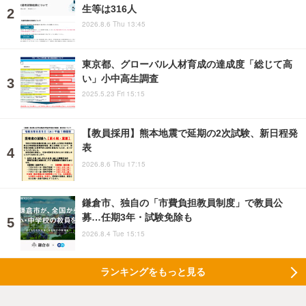
生等は316人
2026.8.6 Thu 13:45
東京都、グローバル人材育成の達成度「総じて高
い」小中高生調査
2025.5.23 Fri 15:15
【教員採用】熊本地震で延期の2次試験、新日程発
表
2026.8.6 Thu 17:15
鎌倉市、独自の「市費負担教員制度」で教員公
募…任期3年・試験免除も
2026.8.4 Tue 15:15
ランキングをもっと見る