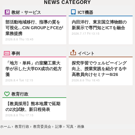
NEWS CATEGORY
教材・サービス
ICT機器
部活動地域移行、指導の質を
内田洋行、東京国立博物館の
可視化…CIN GROUPとFCEが
新展示で専門知とICTを融合
業務提携
2026.7.17 Fri 13:15
2026.8.6 Thu 15:45
事例
イベント
「地方・単科」の室蘭工業大
探究学習でウェルビーイング
学が示した大学DX成功の処方
向上、授業実践を紹介する中
箋
高教員向けセミナー8/26
2026.8.4 Tue 12:15
2026.8.6 Thu 18:45
教育行政
【教員採用】熊本地震で延期
の2次試験、新日程発表
2026.8.6 Thu 17:15
ホーム
›
教育行政
›
教育委員会
›
記事
›
写真・画像