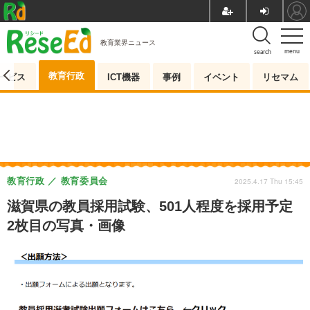
教育業界ニュース
menu
search
教育行政
ービス
ICT機器
事例
イベント
リセマム
教育行政
教育委員会
2025.4.17 Thu 15:45
滋賀県の教員採用試験、501人程度を採用予定
2枚目の写真・画像