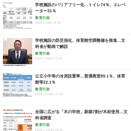
学校施設のバリアフリー化…トイレ74％、エレベ
ーター31％
教育行政
2025.4.4(金) 16:45
学校施設の防災強化、体育館空調整備を推進…文
科省が動画で解説
教育行政
2025.1.28(火) 10:45
公立小中等の冷房設置率…普通教室99.1％、体育
館等22.1％
教育行政
2024.10.3(木) 10:45
全国に広がる「木の学校」新築7割が木材使用…文
科省調査
教育行政
2025.1.15(水) 16:45