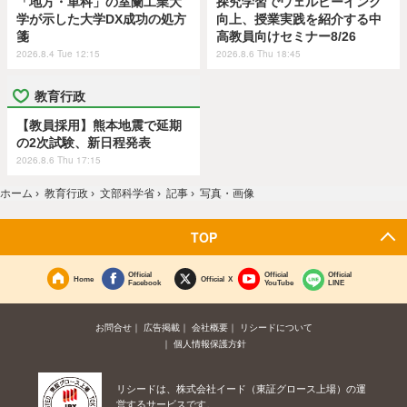
「地方・単科」の室蘭工業大
探究学習でウェルビーイング
学が示した大学DX成功の処方
向上、授業実践を紹介する中
箋
高教員向けセミナー8/26
2026.8.4 Tue 12:15
2026.8.6 Thu 18:45
教育行政
【教員採用】熊本地震で延期
の2次試験、新日程発表
2026.8.6 Thu 17:15
ホーム
›
教育行政
›
文部科学省
›
記事
›
写真・画像
TOP
Official
Official
Official
Home
Official X
Facebook
YouTube
LINE
お問合せ
広告掲載
会社概要
リシードについて
個人情報保護方針
リシードは、株式会社イード（東証グロース上場）の運
営するサービスです。