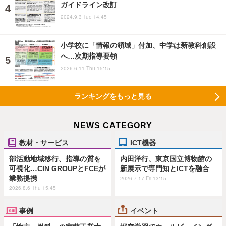
ガイドライン改訂
2024.9.3 Tue 14:45
小学校に「情報の領域」付加、中学は新教科創設
へ…次期指導要領
2026.6.11 Thu 15:15
ランキングをもっと見る
NEWS CATEGORY
教材・サービス
ICT機器
部活動地域移行、指導の質を
内田洋行、東京国立博物館の
可視化…CIN GROUPとFCEが
新展示で専門知とICTを融合
業務提携
2026.7.17 Fri 13:15
2026.8.6 Thu 15:45
事例
イベント