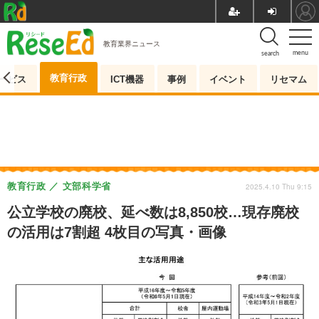
教育業界ニュース
menu
search
教育行政
ービス
ICT機器
事例
イベント
リセマム
教育行政
文部科学省
2025.4.10 Thu 9:15
公立学校の廃校、延べ数は8,850校…現存廃校
の活用は7割超 4枚目の写真・画像