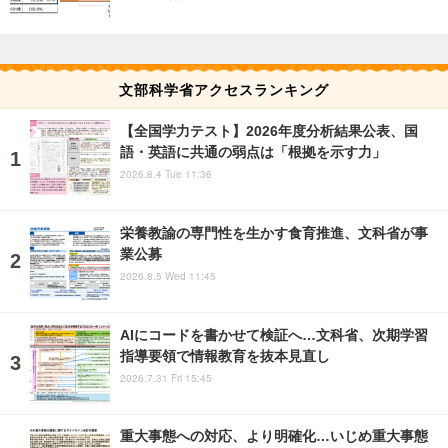
文部科学省アクセスランキング
【全国学力テスト】2026年度分析結果公表、国
語・英語に共通の弱点は「根拠を示す力」
2026.8.4 Tue 11:36
栄養教諭の専門性を生かす食育推進、文科省が事
業公募
2026.8.5 Wed 11:45
AIにコードを書かせて検証へ…文科省、次期学習
指導要領で情報教育を抜本見直し
2026.7.31 Fri 15:45
重大事態への対応、より明確化…いじめ重大事態