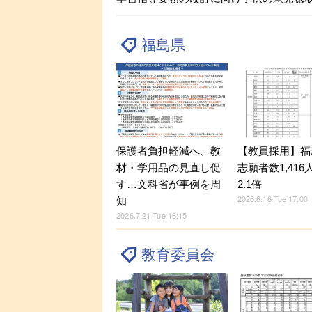
福島県
保護者負担軽減へ、教
【教員採用】福
材・学用品の見直し促
志願者数1,41
す…文科省が事例を周
2.1倍
2026.6.16 Tue 17:00
知
2026.7.21 Tue 16:15
教育委員会