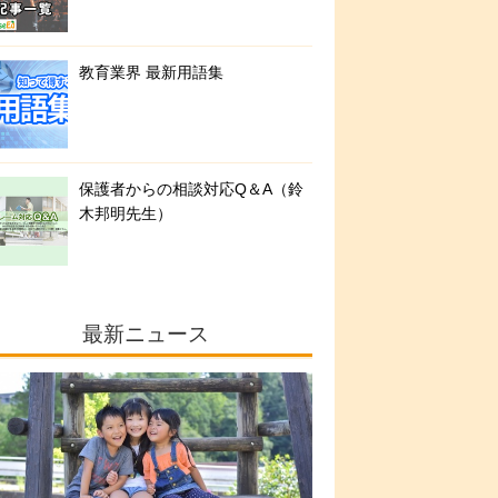
教育業界 最新用語集
保護者からの相談対応Q＆A（鈴
木邦明先生）
最新ニュース