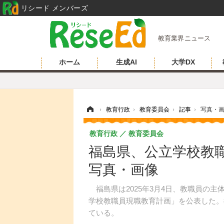
リシード メンバーズ
教育業界ニュース
ホーム
生成AI
大学DX
ホーム
›
教育行政
›
教育委員会
›
記事
›
写真・
教育行政
教育委員会
福島県、公立学校教職
写真・画像
福島県は2025年3月4日、教職員の主
学校教職員現職教育計画」を公表した。
ている。