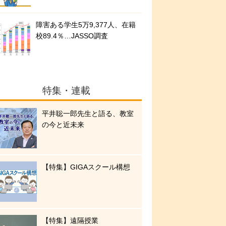
障害ある学生5万9,377人、在籍
校89.4％…JASSO調査
特集・連載
平井聡一郎先生と語る、教室
の今と近未来
【特集】GIGAスクール構想
【特集】遠隔授業