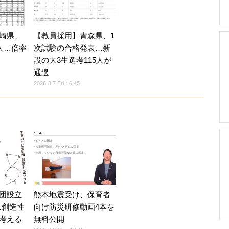
崎県、
【教員採用】青森県、1
人…倍率
次試験の合格発表…新
設の大3生選考115人が
通過
2026.8.7 Fri 16:45
熊本地震受け、保育者
団設立
向け防災研修動画4本を
…創造性
無料公開
考える