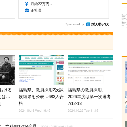
月給22万円～
正社員
Sponsored by
おける
福島県、教員採用2次試
福島県の教員採用、
とは…
験結果を公表…683人合
2026年度は第一次選考
t］
格
7/12-13
2024.10.16 Wed 16:45
2024.10.22 Tue 11:15
文科相12/24会見
2024.12.25 Wed 15:45