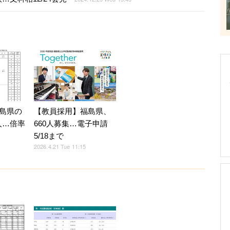
島県の
【教員採用】福島県、
6人…倍率
660人募集…電子申請
5/18まで
2026.4.21 Tue 11:15