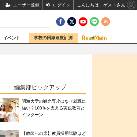
ユーザー登録
ログイン
こんにちは、ゲストさん
学校の回線速度計測
イベント
編集部ピックアップ
明海大学の観光専攻はなぜ就職に
強い？100％を支える実践教育と
インターン
【教師への扉】教員採用試験はど