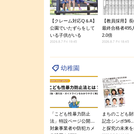
【クレーム対応Q＆A】
【教員採用】長
公園でいたずらをして
最終合格者495
いる子供がいる
2.0倍
2026.8.7 Fri 19:45
2026.8.7 Fri 18:45
幼稚園
「こども性暴力防止
まちのこども財
法」特設ページ公開…
記念シンポ9/6
対象事業者や防犯カメ
と探究の未来を