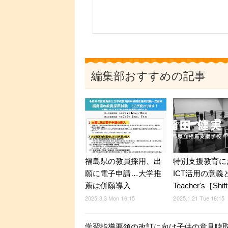
編集部おすすめの記事
福島県の教員採用、出
特別支援教育に
願に電子申請…大学推
ICT活用の意義
薦は併願導入
Teacher's［Shif
2025.3.3 Mon 16:15
2025.1.21 Tue 16:15
学習指導要領の改訂に向け子供の意見聴取…