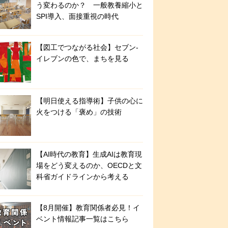
う変わるのか？ 一般教養縮小と
SPI導入、面接重視の時代
【図工でつながる社会】セブン‐
イレブンの色で、まちを見る
【明日使える指導術】子供の心に
火をつける「褒め」の技術
【AI時代の教育】生成AIは教育現
場をどう変えるのか、OECDと文
科省ガイドラインから考える
【8月開催】教育関係者必見！イ
ベント情報記事一覧はこちら