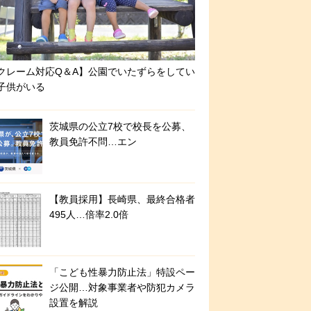
クレーム対応Q＆A】公園でいたずらをしてい
子供がいる
茨城県の公立7校で校長を公募、
教員免許不問…エン
【教員採用】長崎県、最終合格者
495人…倍率2.0倍
「こども性暴力防止法」特設ペー
ジ公開…対象事業者や防犯カメラ
設置を解説