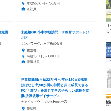
年収550万円～750万円
正社員
【
る
険完備
未経験OK 小中学校訪問・IT教育サポート@
北区
部
マンパワーグループ株式会社
東京都
時給1,700円～1,800円
派遣社員
児童指導員/月給22万円～/年休120日&残業
ほぼなし/約50か所の仲間と共に成長できる
FC/「遊び」を通じてその子らしい成長を支
援/放課後等デイサービス
チャイルドウィッシュHeart一宮
愛知県