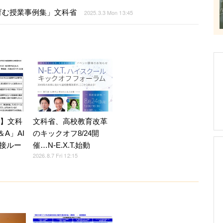
育む授業事例集」文科省
2025.3.3 Mon 13:45
7】文科
文科省、高校教育改革
A」AI
のキックオフ8/24開
接ルー
催…N-E.X.T.始動
2026.8.7 Fri 12:15