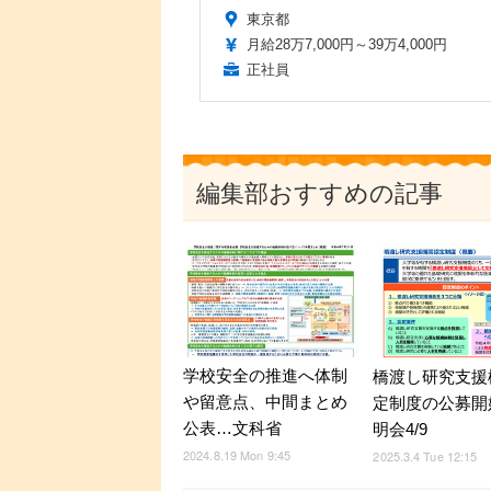
東京都
月給28万7,000円～39万4,000円
正社員
編集部おすすめの記事
学校安全の推進へ体制
橋渡し研究支援
や留意点、中間まとめ
定制度の公募開
公表…文科省
明会4/9
2024.8.19 Mon 9:45
2025.3.4 Tue 12:15