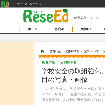
リシード メンバーズ
教育業界ニュース
ホーム
生成AI
大学DX
ホーム
›
教育行政
›
文部科学省
›
記事
›
写真・
教育行政
文部科学省
学校安全の取組強化、
目の写真・画像
文部科学省は、学校安全を推進するた
2025年3月3日、「審議のまとめ」を
担う教職員および校内組織体制を強化す