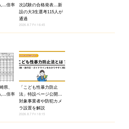
人…倍率
次試験の合格発表…新
設の大3生選考115人が
通過
2026.8.7 Fri 16:45
崎県、
「こども性暴力防止
人…倍率
法」特設ページ公開…
対象事業者や防犯カメ
ラ設置を解説
2026.8.7 Fri 18:15