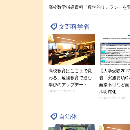
高校数学指導資料「数学的リテラシーを
文部科学省
【大学受験202
高校教育はここまで変
省「実施要項Q＆
わる、遠隔教育で進む
面接不可など面
学びのアップデート
2026.8.7 Fri 15:15
ル明確化
2026.8.7 Fri 14:45
自治体