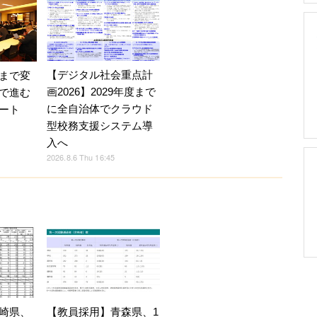
【デジタル社会重点計
まで変
画2026】2029年度まで
で進む
に全自治体でクラウド
ート
型校務支援システム導
入へ
2026.8.6 Thu 16:45
崎県、
【教員採用】青森県、1