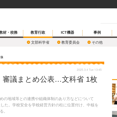
教材・校務
教育行政
ICT機器
事例
文部科学省
教育委員会
その他
画像
2025.3.4 Tue 13:45
審議まとめ公表…文科省 1枚
めの地域等との連携や組織体制のあり方などについて
公表した。学校安全を学校経営方針の柱に位置付け、中核を
る。