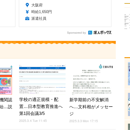
大阪府
時給1,650円
派遣社員
Sponsored by
学校の適正規模・配
機関認
新学期前の不安解消
置…日本型教育推進へ
始…説
へ…文科相がメッセー
第1回会議3/5
ジ
2025.3.4 Tue 11:45
2025.3.3 Mon 17:15