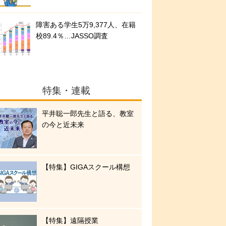
障害ある学生5万9,377人、在籍
校89.4％…JASSO調査
特集・連載
平井聡一郎先生と語る、教室
の今と近未来
【特集】GIGAスクール構想
【特集】遠隔授業