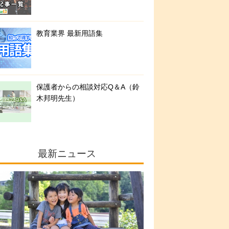
教育業界 最新用語集
保護者からの相談対応Q＆A（鈴
木邦明先生）
最新ニュース