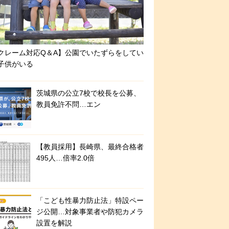
クレーム対応Q＆A】公園でいたずらをしてい
子供がいる
茨城県の公立7校で校長を公募、
教員免許不問…エン
【教員採用】長崎県、最終合格者
495人…倍率2.0倍
「こども性暴力防止法」特設ペー
ジ公開…対象事業者や防犯カメラ
設置を解説