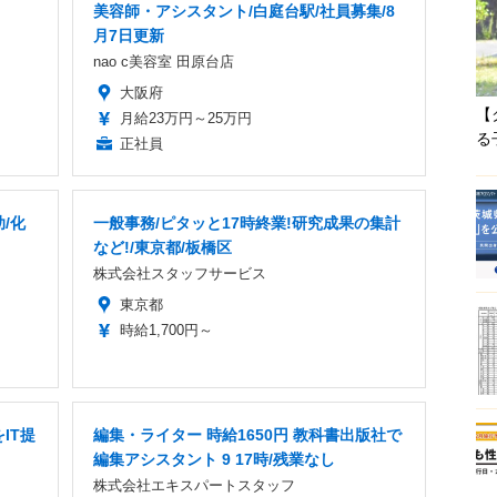
美容師・アシスタント/白庭台駅/社員募集/8
月7日更新
nao c美容室 田原台店
大阪府
【
月給23万円～25万円
る
正社員
/化
一般事務/ピタッと17時終業!研究成果の集計
など!/東京都/板橋区
株式会社スタッフサービス
東京都
時給1,700円～
IT提
編集・ライター 時給1650円 教科書出版社で
編集アシスタント 9 17時/残業なし
株式会社エキスパートスタッフ