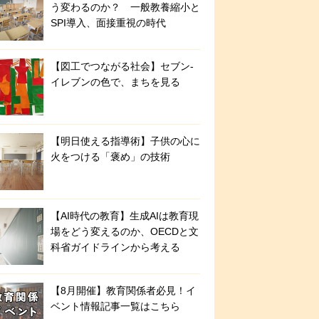
う変わるのか？ 一般教養縮小と
SPI導入、面接重視の時代
【図工でつながる社会】セブン‐
イレブンの色で、まちを見る
【明日使える指導術】子供の心に
火をつける「褒め」の技術
【AI時代の教育】生成AIは教育現
場をどう変えるのか、OECDと文
科省ガイドラインから考える
【8月開催】教育関係者必見！イ
ベント情報記事一覧はこちら