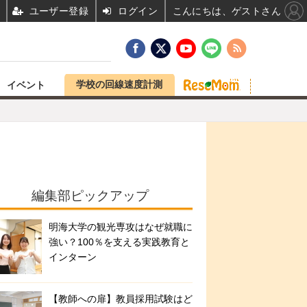
ユーザー登録
ログイン
こんにちは、ゲストさん
学校の回線速度計測
イベント
編集部ピックアップ
明海大学の観光専攻はなぜ就職に
強い？100％を支える実践教育と
インターン
【教師への扉】教員採用試験はど