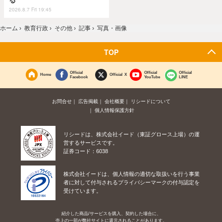
る
2026.8.7 Fri 19:45
ホーム
›
教育行政
›
その他
›
記事
›
写真・画像
TOP
Official
Official
Official
Home
Official X
Facebook
YouTube
LINE
お問合せ
広告掲載
会社概要
リシードについて
個人情報保護方針
リシードは、株式会社イード（東証グロース上場）の運
営するサービスです。
証券コード：6038
株式会社イードは、個人情報の適切な取扱いを行う事業
者に対して付与されるプライバシーマークの付与認定を
受けています。
紹介した商品/サービスを購入、契約した場合に、
売上の一部が弊社サイトに還元されることがあります。