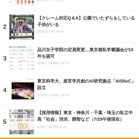
【クレーム対応Q＆A】公園でいたずらをしている
子供がいる
2026.8.7 Fri 19:45
品川女子学院の定員変更…東京都私学審議会が10
件を認可
2026.7.29 Wed 10:15
東京科学大、産官学共創のAI研究拠点「AISNeC」
設立
2026.4.13 Mon 19:15
【採用情報】東京・神奈川・千葉・埼玉の私立中
高「社会」渋渋、開智など（7/29午後現在）
2026.7.30 Thu 9:15