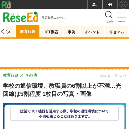
教育業界ニュース
menu
search
教育行政
ービス
ICT機器
事例
イベント
リセマム
教育行政
その他
2025.2.14 Fri 12:45
学校の通信環境、教職員の6割以上が不満…光
回線は5割程度 1枚目の写真・画像