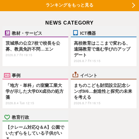
ランキングをもっと見る
NEWS CATEGORY
教材・サービス
ICT機器
茨城県の公立7校で校長を公
高校教育はここまで変わる、
募、教員免許不問…エン
遠隔教育で進む学びのアップ
デート
2026.8.7 Fri 19:15
2026.8.7 Fri 15:15
事例
イベント
「地方・単科」の室蘭工業大
まちのこども財団設立記念シ
学が示した大学DX成功の処方
ンポ9/6…創造性と探究の未来
箋
を考える
2026.8.4 Tue 12:15
2026.8.7 Fri 16:15
教育行政
【クレーム対応Q＆A】公園で
いたずらをしている子供がい