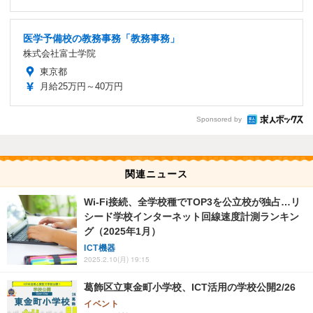
医学予備校の教務事務「教務事務」
株式会社富士学院
東京都
月給25万円～40万円
Sponsored by
関連ニュース
Wi-Fi接続、全学校種でTOP3を公立校が独占…リ
シード学校インターネット回線速度計測ランキン
グ（2025年1月）
ICT機器
2025.2.10(月) 19:15
葛飾区立東金町小学校、ICT活用の学校公開2/26
イベント