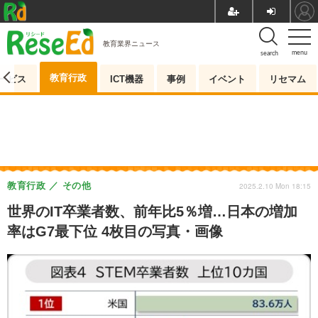
教育業界ニュース
menu
search
教育行政
ービス
ICT機器
事例
イベント
リセマム
教育行政
その他
2025.2.10 Mon 18:15
世界のIT卒業者数、前年比5％増…日本の増加
率はG7最下位 4枚目の写真・画像