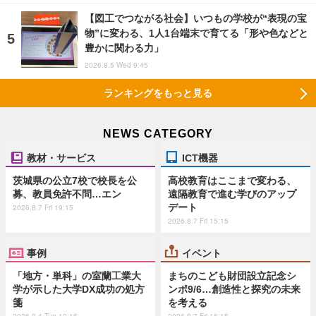
【図工でつながる社会】いつもの学校が“表現の宝
物”に変わる、1人1台端末で育てる「形や色などと
豊かに関わる力」
2026.8.5 Wed 9:45
ランキングをもっと見る
NEWS CATEGORY
教材・サービス
ICT機器
茨城県の公立7校で校長を公
高校教育はここまで変わる、
募、教員免許不問…エン
遠隔教育で進む学びのアップ
デート
2026.8.7 Fri 19:15
2026.8.7 Fri 15:15
事例
イベント
「地方・単科」の室蘭工業大
まちのこども財団設立記念シ
学が示した大学DX成功の処方
ンポ9/6…創造性と探究の未来
箋
を考える