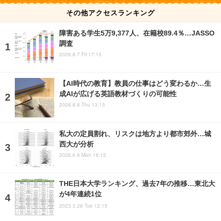
その他アクセスランキング
障害ある学生5万9,377人、在籍校89.4％…JASSO
調査
2026.8.7 Fri 17:15
【AI時代の教育】教員の仕事はどう変わるか…生
成AIが広げる英語教材づくりの可能性
2026.8.6 Thu 13:15
私大の定員割れ、リスクは地方より都市郊外…城
西大が分析
2026.6.8 Mon 18:15
THE日本大学ランキング、過去7年の推移…東北大
が4年連続1位
2023.3.28 Tue 12:15