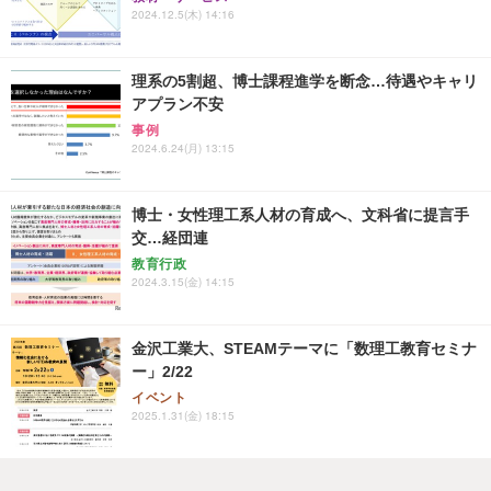
2024.12.5(木) 14:16
理系の5割超、博士課程進学を断念…待遇やキャリ
アプラン不安
事例
2024.6.24(月) 13:15
博士・女性理工系人材の育成へ、文科省に提言手
交…経団連
教育行政
2024.3.15(金) 14:15
金沢工業大、STEAMテーマに「数理工教育セミナ
ー」2/22
イベント
2025.1.31(金) 18:15