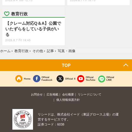
2026.8.4 Tue 12:15
2026.8.7 Fri 16:15
教育行政
【クレーム対応Q＆A】公園で
いたずらをしている子供がい
る
2026.8.7 Fri 19:45
ホーム
›
教育行政
›
その他
›
記事
›
写真・画像
TOP
Official
Official
Official
Home
Official X
Facebook
YouTube
LINE
お問合せ
広告掲載
会社概要
リシードについて
個人情報保護方針
リシードは、株式会社イード（東証グロース上場）の運
営するサービスです。
証券コード：6038