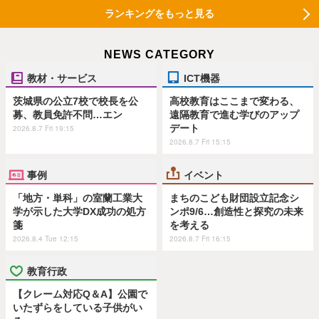
ランキングをもっと見る
NEWS CATEGORY
教材・サービス
ICT機器
茨城県の公立7校で校長を公
高校教育はここまで変わる、
募、教員免許不問…エン
遠隔教育で進む学びのアップ
デート
2026.8.7 Fri 19:15
2026.8.7 Fri 15:15
事例
イベント
「地方・単科」の室蘭工業大
まちのこども財団設立記念シ
学が示した大学DX成功の処方
ンポ9/6…創造性と探究の未来
箋
を考える
2026.8.4 Tue 12:15
2026.8.7 Fri 16:15
教育行政
【クレーム対応Q＆A】公園で
いたずらをしている子供がい