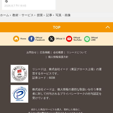
る
2026.8.7 Fri 19:45
ホーム
›
教材・サービス
›
授業
›
記事
›
写真・画像
TOP
Official
Official
Official
Home
Official X
Facebook
YouTube
LINE
お問合せ
広告掲載
会社概要
リシードについて
個人情報保護方針
リシードは、株式会社イード（東証グロース上場）の運
営するサービスです。
証券コード：6038
株式会社イードは、個人情報の適切な取扱いを行う事業
者に対して付与されるプライバシーマークの付与認定を
受けています。
紹介した商品/サービスを購入、契約した場合に、
売上の一部が弊社サイトに還元されることがあります。