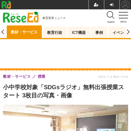
教育業界ニュース
menu
search
教材・サービス
測
教育行政
ICT機器
事例
イベント
教材・サービス
授業
2024.11.6 Wed 14:45
小中学校対象「SDGsラジオ」無料出張授業ス
タート 3枚目の写真・画像