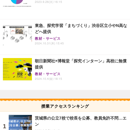
2023.9.26(火) 16:15
東急、探究学習「まちづくり」渋谷区立小やN高な
どへ提供
教材・サービス
2024.10.31(木) 15:45
朝日新聞社×博報堂「探究インターン」高校に無償
提供
教材・サービス
2024.10.4(金) 18:15
授業アクセスランキング
茨城県の公立7校で校長を公募、教員免許不問…エ
ン