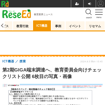
教育業界ニュース
menu
search
ICT機器
ービス
教育行政
事例
イベント
リセマム
ICT機器
授業
2024.8.5 Mon 15:45
第2期GIGA端末調達へ、教育委員会向けチェッ
クリスト公開 6枚目の写真・画像