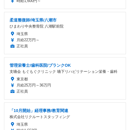
時給1,600円～
柔道整復師/埼玉県/八潮市
ひまわり中央整骨院 八潮駅前院
埼玉県
月給22万円～
正社員
管理栄養士/歯科医院/ブランクOK
支嚥会 もぐもぐクリニック 嚥下リハビリテーション栄養・歯科
東京都
月給25万円～36万円
正社員
「10月開始」経理事務/教育関連
株式会社リクルートスタッフィング
埼玉県