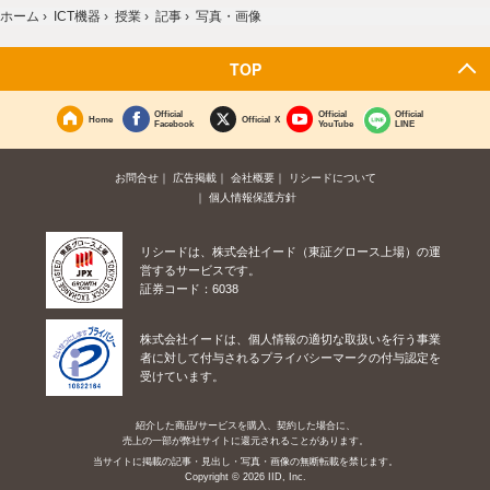
ホーム
›
ICT機器
›
授業
›
記事
›
写真・画像
TOP
Official
Official
Official
Home
Official X
Facebook
YouTube
LINE
お問合せ
広告掲載
会社概要
リシードについて
個人情報保護方針
リシードは、株式会社イード（東証グロース上場）の運
営するサービスです。
証券コード：6038
株式会社イードは、個人情報の適切な取扱いを行う事業
者に対して付与されるプライバシーマークの付与認定を
受けています。
紹介した商品/サービスを購入、契約した場合に、
売上の一部が弊社サイトに還元されることがあります。
当サイトに掲載の記事・見出し・写真・画像の無断転載を禁じます。
Copyright © 2026 IID, Inc.