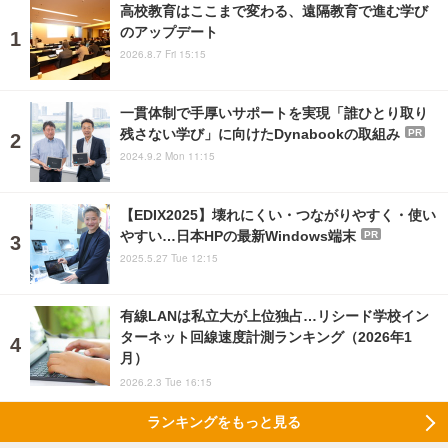
高校教育はここまで変わる、遠隔教育で進む学び
のアップデート
2026.8.7 Fri 15:15
一貫体制で手厚いサポートを実現「誰ひとり取り
残さない学び」に向けたDynabookの取組み
PR
2024.9.2 Mon 11:15
【EDIX2025】壊れにくい・つながりやすく・使い
やすい…日本HPの最新Windows端末
PR
2025.5.27 Tue 12:15
有線LANは私立大が上位独占…リシード学校イン
ターネット回線速度計測ランキング（2026年1
月）
2026.2.3 Tue 16:15
ランキングをもっと見る