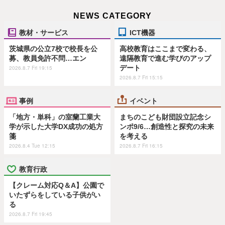
NEWS CATEGORY
教材・サービス
ICT機器
茨城県の公立7校で校長を公
高校教育はここまで変わる、
募、教員免許不問…エン
遠隔教育で進む学びのアップ
デート
2026.8.7 Fri 19:15
2026.8.7 Fri 15:15
事例
イベント
「地方・単科」の室蘭工業大
まちのこども財団設立記念シ
学が示した大学DX成功の処方
ンポ9/6…創造性と探究の未来
箋
を考える
2026.8.4 Tue 12:15
2026.8.7 Fri 16:15
教育行政
【クレーム対応Q＆A】公園で
いたずらをしている子供がい
る
2026.8.7 Fri 19:45