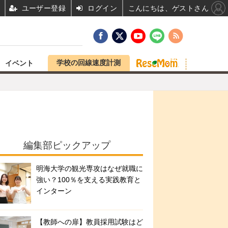
ユーザー登録
ログイン
こんにちは、ゲストさん
学校の回線速度計測
イベント
編集部ピックアップ
明海大学の観光専攻はなぜ就職に
強い？100％を支える実践教育と
インターン
【教師への扉】教員採用試験はど