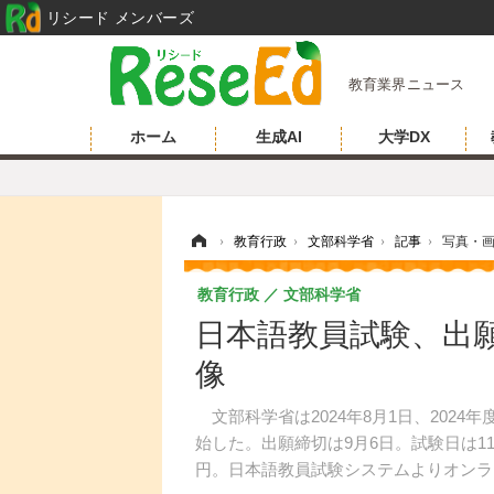
リシード メンバーズ
教育業界ニュース
ホーム
生成AI
大学DX
ホーム
›
教育行政
›
文部科学省
›
記事
›
写真・
教育行政
文部科学省
日本語教員試験、出願
像
文部科学省は2024年8月1日、202
始した。出願締切は9月6日。試験日は11月
円。日本語教員試験システムよりオンラ