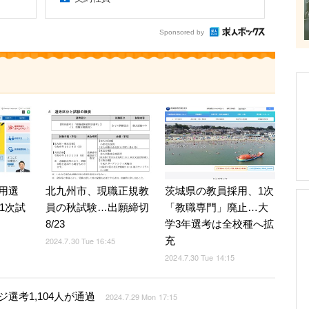
Sponsored by
用選
北九州市、現職正規教
茨城県の教員採用、1次
は1次試
員の秋試験…出願締切
「教職専門」廃止…大
8/23
学3年選考は全校種へ拡
充
2024.7.30 Tue 16:45
2024.7.30 Tue 14:15
選考1,104人が通過
2024.7.29 Mon 17:15