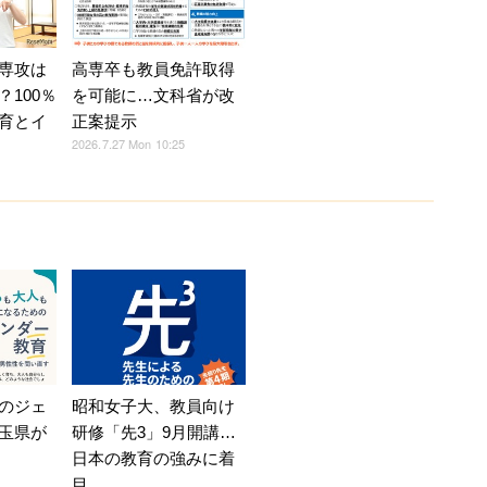
専攻は
高専卒も教員免許取得
100％
を可能に…文科省が改
育とイ
正案提示
2026.7.27 Mon 10:25
のジェ
昭和女子大、教員向け
玉県が
研修「先3」9月開講…
日本の教育の強みに着
目