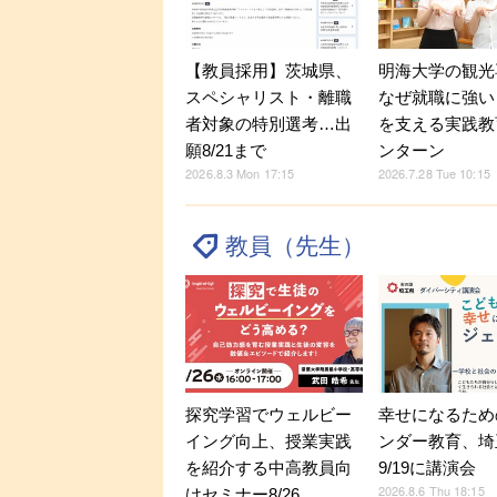
明海大学の観光
【教員採用】茨城県、
なぜ就職に強い？
スペシャリスト・離職
を支える実践教
者対象の特別選考…出
ンターン
願8/21まで
2026.7.28 Tue 10:15
2026.8.3 Mon 17:15
教員（先生）
探究学習でウェルビー
幸せになるため
イング向上、授業実践
ンダー教育、埼
を紹介する中高教員向
9/19に講演会
2026.8.6 Thu 18:15
けセミナー8/26