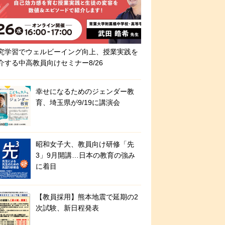
究学習でウェルビーイング向上、授業実践を
介する中高教員向けセミナー8/26
幸せになるためのジェンダー教
育、埼玉県が9/19に講演会
昭和女子大、教員向け研修「先
3」9月開講…日本の教育の強み
に着目
【教員採用】熊本地震で延期の2
次試験、新日程発表