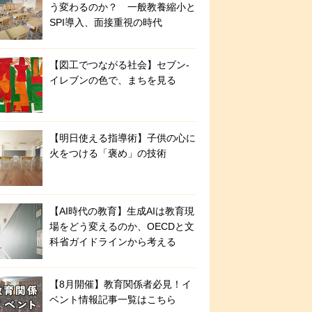
う変わるのか？ 一般教養縮小と
SPI導入、面接重視の時代
【図工でつながる社会】セブン‐
イレブンの色で、まちを見る
【明日使える指導術】子供の心に
火をつける「褒め」の技術
【AI時代の教育】生成AIは教育現
場をどう変えるのか、OECDと文
科省ガイドラインから考える
【8月開催】教育関係者必見！イ
ベント情報記事一覧はこちら