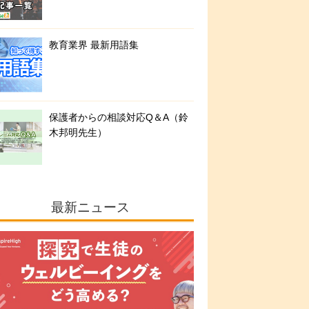
教育業界 最新用語集
保護者からの相談対応Q＆A（鈴
木邦明先生）
最新ニュース