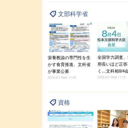
文部科学省
全国学力調査、
栄養教諭の専門性を生
用長いほど正答
かす食育推進、文科省
く…文科相8/4
が事業公募
2026.8.5 Wed 11:15
2026.8.5 Wed 11:45
資格