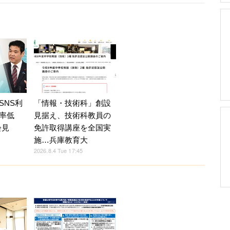
SNS利
「情報・技術科」創設
率低
見据え、技術科教員の
会見
免許取得講座を全国実
施…兵庫教育大
2026.8.4 Tue 17:45