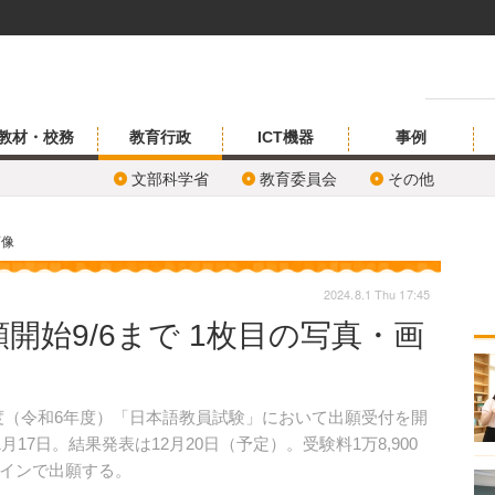
教材・校務
教育行政
ICT機器
事例
文部科学省
教育委員会
その他
画像
2024.8.1 Thu 17:45
開始9/6まで 1枚目の写真・画
4年度（令和6年度）「日本語教員試験」において出願受付を開
17日。結果発表は12月20日（予定）。受験料1万8,900
インで出願する。