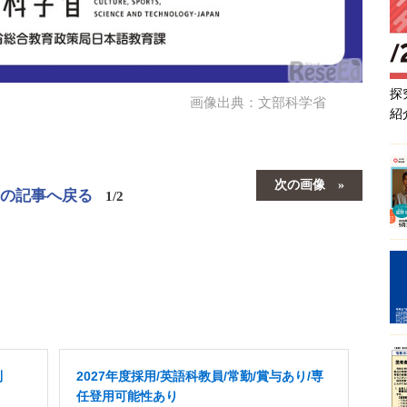
探
画像出典：文部科学省
紹
次の画像
この記事へ戻る
1/2
制
2027年度採用/英語科教員/常勤/賞与あり/専
任登用可能性あり