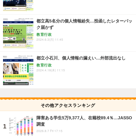
都立高5名分の個人情報紛失…投函したレターパッ
ク届かず
教育行政
2024.6.3(月) 11:45
都立小石川、個人情報の漏えい…外部流出なし
教育行政
2024.4.18(木) 11:15
その他アクセスランキング
障害ある学生5万9,377人、在籍校89.4％…JASSO
調査
2026.8.7 Fri 17:15