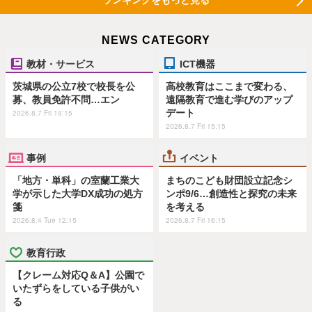
ランキングをもっと見る
NEWS CATEGORY
教材・サービス
ICT機器
茨城県の公立7校で校長を公
高校教育はここまで変わる、
募、教員免許不問…エン
遠隔教育で進む学びのアップ
デート
2026.8.7 Fri 19:15
2026.8.7 Fri 15:15
事例
イベント
「地方・単科」の室蘭工業大
まちのこども財団設立記念シ
学が示した大学DX成功の処方
ンポ9/6…創造性と探究の未来
箋
を考える
2026.8.4 Tue 12:15
2026.8.7 Fri 16:15
教育行政
【クレーム対応Q＆A】公園で
いたずらをしている子供がい
る