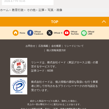
2026.8.7 Fri 19:45
ホーム
›
教育行政
›
その他
›
記事
›
写真・画像
TOP
Official
Official
Official
Home
Official X
Facebook
YouTube
LINE
お問合せ
広告掲載
会社概要
リシードについて
個人情報保護方針
リシードは、株式会社イード（東証グロース上場）の運
営するサービスです。
証券コード：6038
株式会社イードは、個人情報の適切な取扱いを行う事業
者に対して付与されるプライバシーマークの付与認定を
受けています。
紹介した商品/サービスを購入、契約した場合に、
売上の一部が弊社サイトに還元されることがあります。