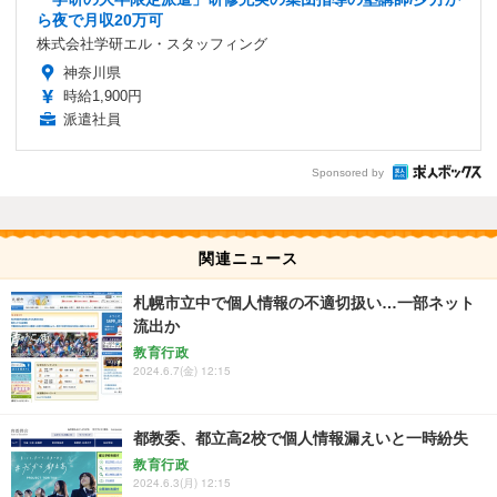
ら夜で月収20万可
株式会社学研エル・スタッフィング
神奈川県
時給1,900円
派遣社員
Sponsored by
関連ニュース
札幌市立中で個人情報の不適切扱い…一部ネット
流出か
教育行政
2024.6.7(金) 12:15
都教委、都立高2校で個人情報漏えいと一時紛失
教育行政
2024.6.3(月) 12:15