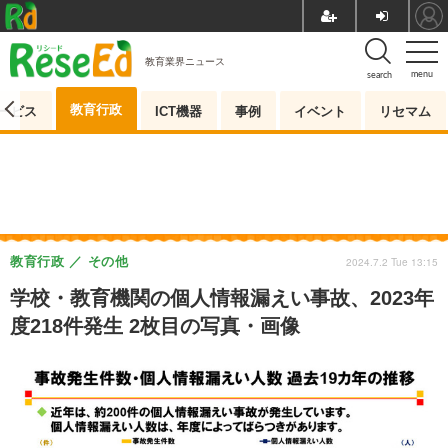
教育業界ニュース
menu
search
教育行政
ービス
ICT機器
事例
イベント
リセマム
教育行政
その他
2024.7.2 Tue 13:15
学校・教育機関の個人情報漏えい事故、2023年
度218件発生 2枚目の写真・画像