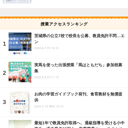
授業アクセスランキング
茨城県の公立7校で校長を公募、教員免許不問…エ
ン
2026.8.7 Fri 19:15
実馬を使った出張授業「馬はともだち」参加校募
集
2022.5.6 Fri 11:15
お肉の学習ガイドブック発刊、食育教材を無償提
供
2025.3.19 Wed 19:15
最短1年で教員免許取得へ、通級指導を受ける小中