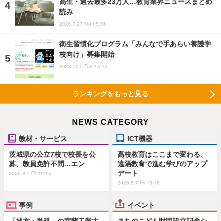
高生・過去最多23万人…教育業界ニュースまとめ
読み
2026.7.27 Mon 5:55
衛生習慣化プログラム「みんなで手あらい養護学
校向け」募集開始
2023.12.5 Tue 15:15
ランキングをもっと見る
NEWS CATEGORY
教材・サービス
ICT機器
茨城県の公立7校で校長を公
高校教育はここまで変わる、
募、教員免許不問…エン
遠隔教育で進む学びのアップ
デート
2026.8.7 Fri 19:15
2026.8.7 Fri 15:15
事例
イベント