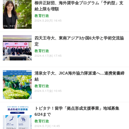
柳井正財団、海外奨学金プログラム「予約型」支
給上限を増額
教育行政
2024.5.20(月) 16:45
四天王寺大、東南アジア3か国6大学と学術交流協
定
教育行政
2024.4.17(水) 17:45
清泉女子大、JICA海外協力隊派遣へ…連携覚書締
結
教育行政
2024.5.17(金) 10:45
トビタテ！留学「拠点形成支援事業」地域募集
6/24まで
教育行政
2024.5.7(火) 14:45