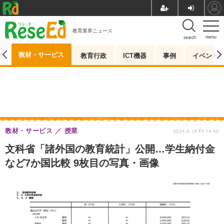
教育業界ニュース
menu
search
教材・サービス
測
教育行政
ICT機器
事例
イベント
教材・サービス
授業
2024.6.14 Fri 14:45
文科省「諸外国の教育統計」公開…学生納付金
など7か国比較 9枚目の写真・画像