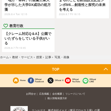
「地方・単科」の室蘭工業大
まちのこども財団設立記念シ
学が示した大学DX成功の処方
ンポ9/6…創造性と探究の未来
箋
を考える
2026.8.4 Tue 12:15
2026.8.7 Fri 16:15
教育行政
【クレーム対応Q＆A】公園で
いたずらをしている子供がい
る
2026.8.7 Fri 19:45
ホーム
›
教材・サービス
›
授業
›
記事
›
写真・画像
TOP
Official
Official
Official
Home
Official X
Facebook
YouTube
LINE
お問合せ
広告掲載
会社概要
リシードについて
個人情報保護方針
リシードは、株式会社イード（東証グロース上場）の運