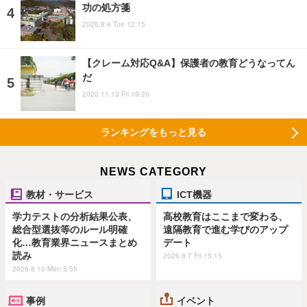
功の処方箋
2026.8.4 Tue 12:15
【クレーム対応Q&A】保護者の教育どうなってん
だ
2020.11.13 Fri 19:20
ランキングをもっと見る
NEWS CATEGORY
教材・サービス
ICT機器
学力テストの分析結果公表、
高校教育はここまで変わる、
総合型選抜等のルール明確
遠隔教育で進む学びのアップ
化…教育業界ニュースまとめ
デート
読み
2026.8.7 Fri 15:15
2026.8.10 Mon 5:55
事例
イベント