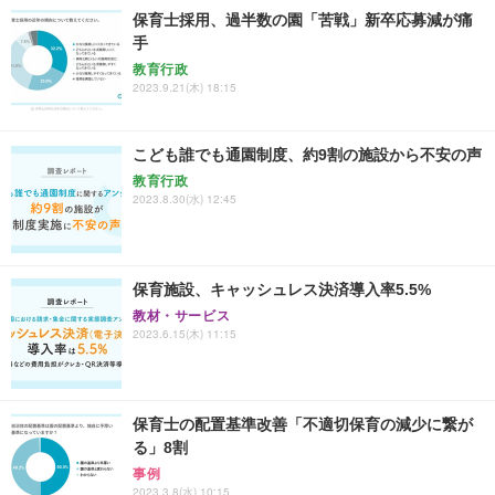
保育士採用、過半数の園「苦戦」新卒応募減が痛
手
教育行政
2023.9.21(木) 18:15
こども誰でも通園制度、約9割の施設から不安の声
教育行政
2023.8.30(水) 12:45
保育施設、キャッシュレス決済導入率5.5%
教材・サービス
2023.6.15(木) 11:15
保育士の配置基準改善「不適切保育の減少に繋が
る」8割
事例
2023.3.8(水) 10:15