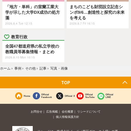
「地方・単科」の室蘭工業大
まちのこども財団設立記念シ
学が示した大学DX成功の処方
ンポ9/6…創造性と探究の未来
箋
を考える
2026.8.4 Tue 12:15
2026.8.7 Fri 16:15
教育行政
全国47都道府県の私立学校の
教職員等募集情報・まとめ
2026.8.10 Mon 10:15
ホーム
›
事例
›
その他
›
記事
›
写真・画像
TOP
Official
Official
Official
Home
Official X
Facebook
YouTube
LINE
お問合せ
広告掲載
会社概要
リシードについて
個人情報保護方針