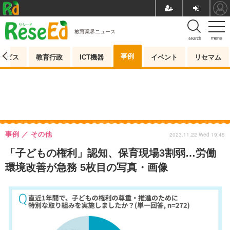
教育業界ニュース
menu
search
事例
ービス
教育行政
ICT機器
イベント
リセマム
事例
その他
2023.11.22 Wed 19:45
「子どもの権利」認知、保育現場3割弱…労働
環境改善が急務 5枚目の写真・画像