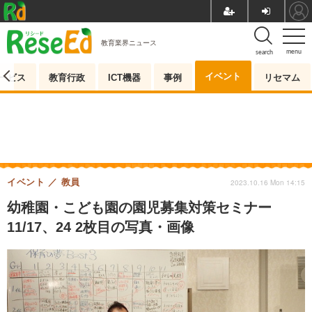
教育業界ニュース
menu
search
イベント
ービス
教育行政
ICT機器
事例
リセマム
イベント
教員
2023.10.16 Mon 14:15
幼稚園・こども園の園児募集対策セミナー
11/17、24 2枚目の写真・画像