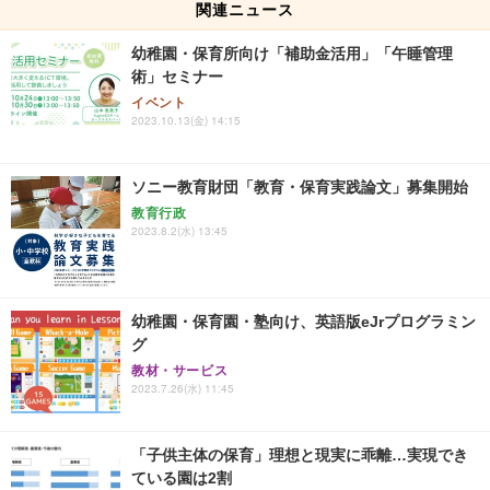
関連ニュース
幼稚園・保育所向け「補助金活用」「午睡管理
術」セミナー
イベント
2023.10.13(金) 14:15
ソニー教育財団「教育・保育実践論文」募集開始
教育行政
2023.8.2(水) 13:45
幼稚園・保育園・塾向け、英語版eJrプログラミン
グ
教材・サービス
2023.7.26(水) 11:45
「子供主体の保育」理想と現実に乖離…実現でき
ている園は2割