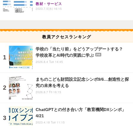
教材・サービス
2023.7.5(水) 16:15
教員アクセスランキング
学校の「当たり前」をどうアップデートする？
学校改革とAI時代の実践に学ぶ
PR
2026.8.4 Tue 14:45
まちのこども財団設立記念シンポ9/6…創造性と探
究の未来を考える
2026.8.7 Fri 16:15
ChatGPTとの付き合い方「教育機関DXシンポ」
4/21
2023.4.18 Tue 11:15