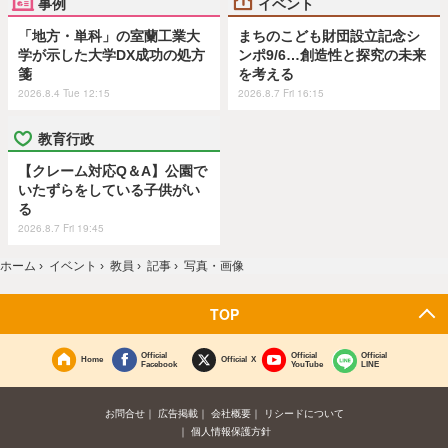
事例
イベント
「地方・単科」の室蘭工業大
まちのこども財団設立記念シ
学が示した大学DX成功の処方
ンポ9/6…創造性と探究の未来
箋
を考える
2026.8.4 Tue 12:15
2026.8.7 Fri 16:15
教育行政
【クレーム対応Q＆A】公園で
いたずらをしている子供がい
る
2026.8.7 Fri 19:45
ホーム
›
イベント
›
教員
›
記事
›
写真・画像
TOP
Official
Official
Official
Home
Official X
Facebook
YouTube
LINE
お問合せ
広告掲載
会社概要
リシードについて
個人情報保護方針