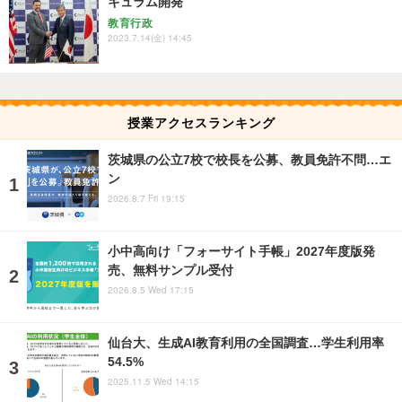
キュラム開発
教育行政
2023.7.14(金) 14:45
授業アクセスランキング
茨城県の公立7校で校長を公募、教員免許不問…エ
ン
2026.8.7 Fri 19:15
小中高向け「フォーサイト手帳」2027年度版発
売、無料サンプル受付
2026.8.5 Wed 17:15
仙台大、生成AI教育利用の全国調査…学生利用率
54.5%
2025.11.5 Wed 14:15