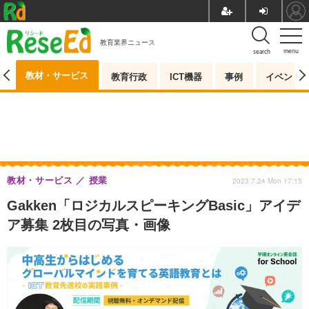
教育業界ニュース
menu
search
教材・サービス
測
教育行政
ICT機器
事例
イベント
教材・サービス
授業
2023.7.24 Mon 17:15
Gakken「ロジカルスピーキングBasic」アイデ
ア募集 2枚目の写真・画像