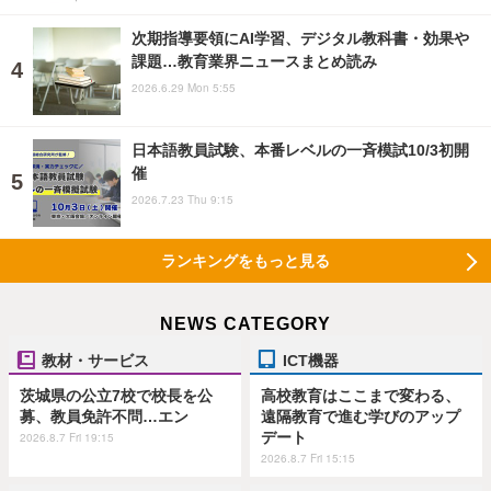
次期指導要領にAI学習、デジタル教科書・効果や
課題…教育業界ニュースまとめ読み
2026.6.29 Mon 5:55
日本語教員試験、本番レベルの一斉模試10/3初開
催
2026.7.23 Thu 9:15
ランキングをもっと見る
NEWS CATEGORY
教材・サービス
ICT機器
茨城県の公立7校で校長を公
高校教育はここまで変わる、
募、教員免許不問…エン
遠隔教育で進む学びのアップ
デート
2026.8.7 Fri 19:15
2026.8.7 Fri 15:15