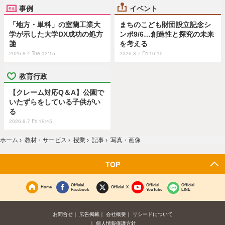
事例
イベント
「地方・単科」の室蘭工業大
まちのこども財団設立記念シ
学が示した大学DX成功の処方
ンポ9/6…創造性と探究の未来
箋
を考える
2026.8.4 Tue 12:15
2026.8.7 Fri 16:15
教育行政
【クレーム対応Q＆A】公園で
いたずらをしている子供がい
る
2026.8.7 Fri 19:45
ホーム
›
教材・サービス
›
授業
›
記事
›
写真・画像
TOP
Official
Official
Official
Home
Official X
Facebook
YouTube
LINE
お問合せ
広告掲載
会社概要
リシードについて
個人情報保護方針