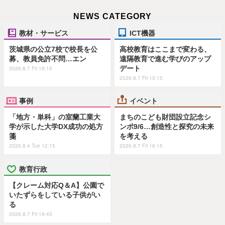
NEWS CATEGORY
教材・サービス
ICT機器
茨城県の公立7校で校長を公
高校教育はここまで変わる、
募、教員免許不問…エン
遠隔教育で進む学びのアップ
デート
2026.8.7 Fri 19:15
2026.8.7 Fri 15:15
事例
イベント
「地方・単科」の室蘭工業大
まちのこども財団設立記念シ
学が示した大学DX成功の処方
ンポ9/6…創造性と探究の未来
箋
を考える
2026.8.4 Tue 12:15
2026.8.7 Fri 16:15
教育行政
【クレーム対応Q＆A】公園で
いたずらをしている子供がい
る
2026.8.7 Fri 19:45