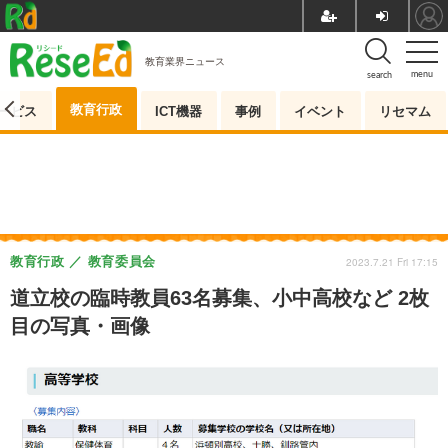
教育業界ニュース
menu
search
教育行政
ービス
ICT機器
事例
イベント
リセマム
教育行政
教育委員会
2023.7.21 Fri 17:15
道立校の臨時教員63名募集、小中高校など 2枚
目の写真・画像