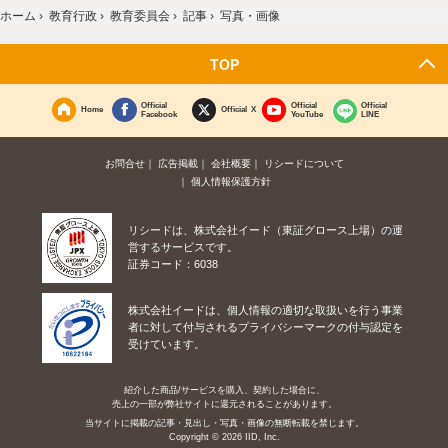
ホーム
›
教育行政
›
教育委員会
›
記事
›
写真・画像
TOP
Official
Official
Official
Home
Official X
Facebook
YouTube
LINE
お問合せ
広告掲載
会社概要
リシードについて
個人情報保護方針
リシードは、株式会社イード（東証グロース上場）の運
営するサービスです。
証券コード：6038
株式会社イードは、個人情報の適切な取扱いを行う事業
者に対して付与されるプライバシーマークの付与認定を
受けています。
紹介した商品/サービスを購入、契約した場合に、
売上の一部が弊社サイトに還元されることがあります。
当サイトに掲載の記事・見出し・写真・画像の無断転載を禁じます。
Copyright © 2026 IID, Inc.