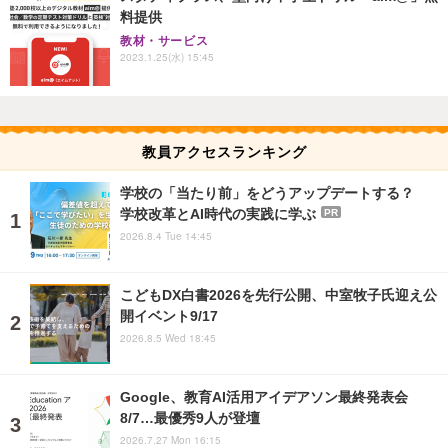
料提供
教材・サービス
2023.1.25(水) 15:45
教員アクセスランキング
学校の「当たり前」をどうアップデートする？
学校改革とAI時代の実践に学ぶ
PR
2026.8.4 Tue 14:45
こどもDX白書2026を先行公開、中室牧子氏迎え公
開イベント9/17
2026.8.5 Wed 18:45
Google、教育AI活用アイデアソン最終発表会
8/7…最優秀9人が登壇
2026.7.27 Mon 16:15