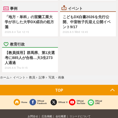
事例
イベント
「地方・単科」の室蘭工業大
こどもDX白書2026を先行公
学が示した大学DX成功の処方
開、中室牧子氏迎え公開イベ
箋
ント9/17
2026.8.4 Tue 12:15
2026.8.5 Wed 18:45
教育行政
【教員採用】群馬県、第1次選
考に885人が合格…大3生273
人通過
2026.8.6 Thu 9:15
ホーム
›
イベント
›
教員
›
記事
›
写真・画像
TOP
Official
Official
Official
Home
Official X
Facebook
YouTube
LINE
お問合せ
広告掲載
会社概要
リシードについて