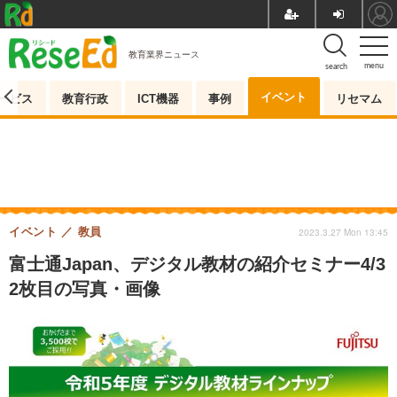
教育業界ニュース
menu
search
イベント
ービス
教育行政
ICT機器
事例
リセマム
イベント
教員
2023.3.27 Mon 13:45
富士通Japan、デジタル教材の紹介セミナー4/3
2枚目の写真・画像