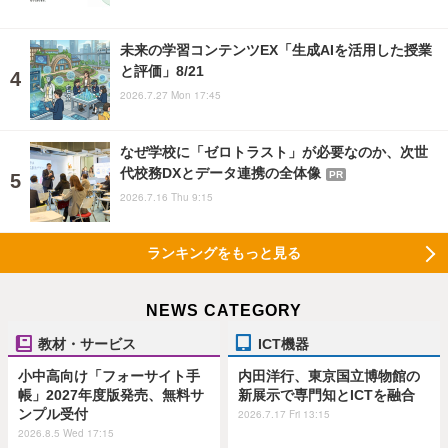
未来の学習コンテンツEX「生成AIを活用した授業
と評価」8/21
2026.7.27 Mon 17:45
なぜ学校に「ゼロトラスト」が必要なのか、次世
代校務DXとデータ連携の全体像
PR
2026.7.16 Thu 9:15
ランキングをもっと見る
NEWS CATEGORY
教材・サービス
ICT機器
小中高向け「フォーサイト手
内田洋行、東京国立博物館の
帳」2027年度版発売、無料サ
新展示で専門知とICTを融合
ンプル受付
2026.7.17 Fri 13:15
2026.8.5 Wed 17:15