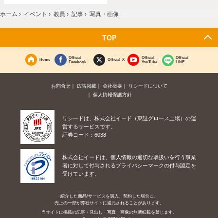
ホーム
›
イベント
›
教員
›
記事
›
写真・画像
TOP
Official
Official
Official
Home
Official X
Facebook
YouTube
LINE
お問合せ
広告掲載
会社概要
リシードについて
個人情報保護方針
リシードは、株式会社イード（東証グロース上場）の運
営するサービスです。
証券コード：6038
株式会社イードは、個人情報の適切な取扱いを行う事業
者に対して付与されるプライバシーマークの付与認定を
受けています。
紹介した商品/サービスを購入、契約した場合に、
売上の一部が弊社サイトに還元されることがあります。
当サイトに掲載の記事・見出し・写真・画像の無断転載を禁じます。