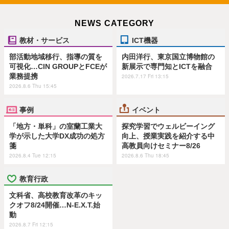
NEWS CATEGORY
教材・サービス
ICT機器
部活動地域移行、指導の質を
内田洋行、東京国立博物館の
可視化…CIN GROUPとFCEが
新展示で専門知とICTを融合
業務提携
2026.7.17 Fri 13:15
2026.8.6 Thu 15:45
事例
イベント
「地方・単科」の室蘭工業大
探究学習でウェルビーイング
学が示した大学DX成功の処方
向上、授業実践を紹介する中
箋
高教員向けセミナー8/26
2026.8.4 Tue 12:15
2026.8.6 Thu 18:45
教育行政
文科省、高校教育改革のキッ
クオフ8/24開催…N-E.X.T.始
動
2026.8.7 Fri 12:15