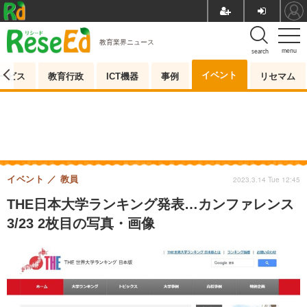
教育業界ニュース
menu
search
イベント
ービス
教育行政
ICT機器
事例
リセマム
イベント
教員
2023.3.14 Tue 12:45
THE日本大学ランキング発表…カンファレンス
3/23 2枚目の写真・画像