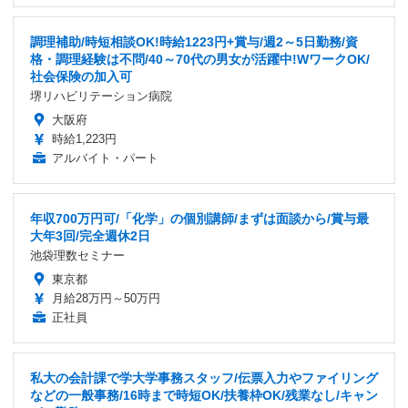
調理補助/時短相談OK!時給1223円+賞与/週2～5日勤務/資
格・調理経験は不問/40～70代の男女が活躍中!WワークOK/
社会保険の加入可
堺リハビリテーション病院
大阪府
時給1,223円
アルバイト・パート
年収700万円可/「化学」の個別講師/まずは面談から/賞与最
大年3回/完全週休2日
池袋理数セミナー
東京都
月給28万円～50万円
正社員
私大の会計課で学大学事務スタッフ/伝票入力やファイリング
などの一般事務/16時まで時短OK/扶養枠OK/残業なし/キャン