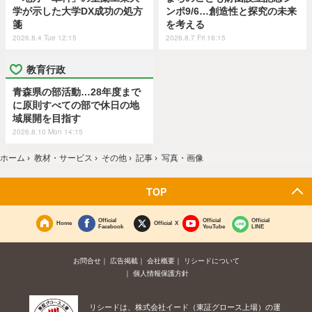
学が示した大学DX成功の処方
ンポ9/6…創造性と探究の未来
箋
を考える
2026.8.4 Tue 12:15
2026.8.7 Fri 16:15
教育行政
青森県の部活動…28年度まで
に原則すべての部で休日の地
域展開を目指す
2026.8.10 Mon 14:15
ホーム
›
教材・サービス
›
その他
›
記事
›
写真・画像
TOP
Official
Official
Official
Home
Official X
Facebook
YouTube
LINE
お問合せ
広告掲載
会社概要
リシードについて
個人情報保護方針
リシードは、株式会社イード（東証グロース上場）の運