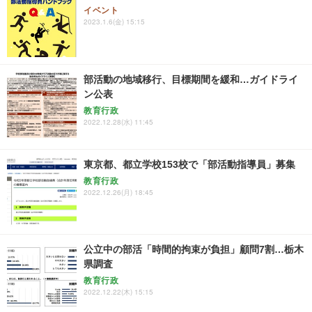
イベント
2023.1.6(金) 15:15
部活動の地域移行、目標期間を緩和…ガイドライ
ン公表
教育行政
2022.12.28(水) 11:45
東京都、都立学校153校で「部活動指導員」募集
教育行政
2022.12.26(月) 18:45
公立中の部活「時間的拘束が負担」顧問7割…栃木
県調査
教育行政
2022.12.22(木) 15:15