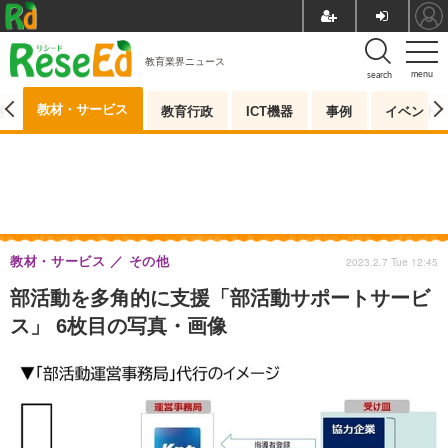
教育業界ニュース
menu
search
教材・サービス
測
教育行政
ICT機器
事例
イベント
教材・サービス
その他
2023.2.7 Tue 12:45
部活動を多角的に支援「部活動サポートサービ
ス」 6枚目の写真・画像