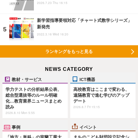
2026.7.23 Thu 16:15
新学習指導要領対応「チャート式数学シリーズ」
新発売
2022.3.16 Wed 16:20
ランキングをもっと見る
NEWS CATEGORY
教材・サービス
ICT機器
学力テストの分析結果公表、
高校教育はここまで変わる、
総合型選抜等のルール明確
遠隔教育で進む学びのアップ
化…教育業界ニュースまとめ
デート
読み
2026.8.7 Fri 15:15
2026.8.10 Mon 5:55
事例
イベント
「地方・単科」の室蘭工業大
まちのこども財団設立記念シ