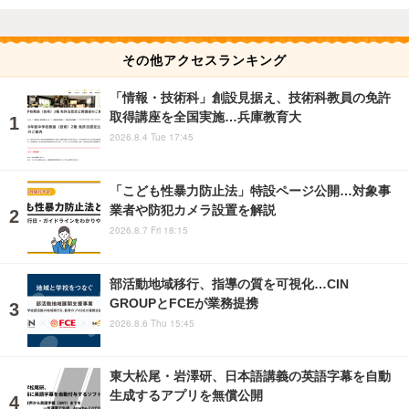
その他アクセスランキング
「情報・技術科」創設見据え、技術科教員の免許
取得講座を全国実施…兵庫教育大
2026.8.4 Tue 17:45
「こども性暴力防止法」特設ページ公開…対象事
業者や防犯カメラ設置を解説
2026.8.7 Fri 18:15
部活動地域移行、指導の質を可視化…CIN
GROUPとFCEが業務提携
2026.8.6 Thu 15:45
東大松尾・岩澤研、日本語講義の英語字幕を自動
生成するアプリを無償公開