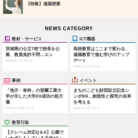
【特集】遠隔授業
NEWS CATEGORY
教材・サービス
ICT機器
茨城県の公立7校で校長を公
高校教育はここまで変わる、
募、教員免許不問…エン
遠隔教育で進む学びのアップ
デート
2026.8.7 Fri 19:15
2026.8.7 Fri 15:15
事例
イベント
「地方・単科」の室蘭工業大
まちのこども財団設立記念シ
学が示した大学DX成功の処方
ンポ9/6…創造性と探究の未来
箋
を考える
2026.8.4 Tue 12:15
2026.8.7 Fri 16:15
教育行政
【クレーム対応Q＆A】公園で
いたずらをしている子供がい