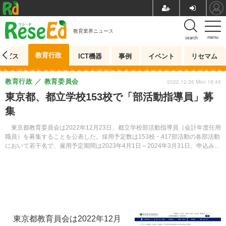
教育業界ニュース
menu
search
教育行政
ービス
ICT機器
事例
イベント
リセマム
教育行政
教育委員会
2022.12.26 Mon 18:45
東京都、都立学校153校で「部活動指導員」募
集
東京都教育委員会は2022年12月23日、都立学校部活動指導員（会計年度任用
職員）を募集することを公表した。採用予定数は153校・417部活動の各部活動
において若干名で、雇用予定期間は2023年4月1日～2024年3月31日。申込みは
1月11日必着。
東京都教育員会は2022年12月