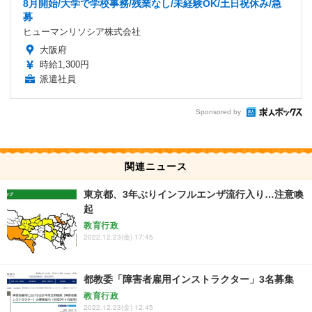
8月開始/大学で学校事務/残業なし/未経験OK/土日祝休み/急
募
ヒューマンリソシア株式会社
大阪府
時給1,300円
派遣社員
Sponsored by
関連ニュース
東京都、3年ぶりインフルエンザ流行入り…注意喚
起
教育行政
2022.12.23(金) 17:45
都教委「障害者雇用インストラクター」3名募集
教育行政
2022.12.23(金) 12:45