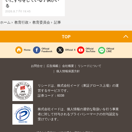
る
2026.8.7 Fri 19:45
ホーム
›
教育行政
›
教育委員会
›
記事
TOP
Official
Official
Official
Home
Official X
Facebook
YouTube
LINE
お問合せ
広告掲載
会社概要
リシードについて
個人情報保護方針
リシードは、株式会社イード（東証グロース上場）の運
営するサービスです。
証券コード：6038
株式会社イードは、個人情報の適切な取扱いを行う事業
者に対して付与されるプライバシーマークの付与認定を
受けています。