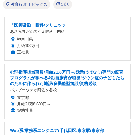
教育行政 トピックス
部活
「医師常勤」眼科/クリニック
あざみ野だんのうえ眼科・内科
神奈川県
月給100万円～
正社員
心理指導担当職員/月給21.8万円～/残業ほぼなし/専門の療育
プログラムが学べる&独自療育が特徴!ダウン症の子どもたち
のために作られた施設/多機能型施設/資格必須
バンブーワァオ阿佐ヶ谷校
東京都
月給21万8,600円～
契約社員
Web系/業務系エンジニア/千代田区/東京駅/東京都