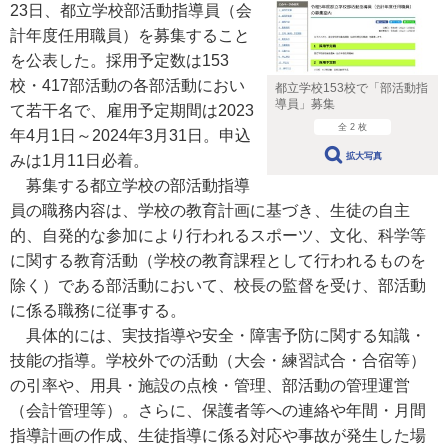
23日、都立学校部活動指導員（会
計年度任用職員）を募集すること
を公表した。採用予定数は153
校・417部活動の各部活動におい
都立学校153校で「部活動指
導員」募集
て若干名で、雇用予定期間は2023
全 2 枚
年4月1日～2024年3月31日。申込
拡大写真
みは1月11日必着。
募集する都立学校の部活動指導
員の職務内容は、学校の教育計画に基づき、生徒の自主
的、自発的な参加により行われるスポーツ、文化、科学等
に関する教育活動（学校の教育課程として行われるものを
除く）である部活動において、校長の監督を受け、部活動
に係る職務に従事する。
具体的には、実技指導や安全・障害予防に関する知識・
技能の指導。学校外での活動（大会・練習試合・合宿等）
の引率や、用具・施設の点検・管理、部活動の管理運営
（会計管理等）。さらに、保護者等への連絡や年間・月間
指導計画の作成、生徒指導に係る対応や事故が発生した場