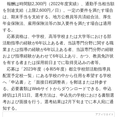
報酬は時間額2,300円（2022年度実績）、通勤手当相当額
を別途支給（上限2,600円／日）。一定の要件を満たす場合
は、期末手当を支給する。地方公務員等共済組合法、厚生
年金保険法、雇用保険法等の加入要件を満たす場合は適用
する。
応募資格は、中学校、高等学校または大学等における部
活動指導の経験が6年以上ある者。当該専門分野に関する職
業または指導の経験が6年以上ある者、当該専門分野の経験
および指導経験があわせて6年以上あり、かつ、教員免許状
を有する者または採用前日までに取得見込みの者等。
応募は「2023年度（令和5年度）都立学校部活動指導員
配置予定校一覧」にある学校の中から任用を希望する学校
へ「申込書」と「面接日程調整表」を郵送または持参す
る。必要書類はWebサイトからダウンロードできる。申込
締切は1月11日。選考方法は、申込先の学校における書類選
考および面接を行う。選考結果は2月下旬までに本人宛に通
知する。