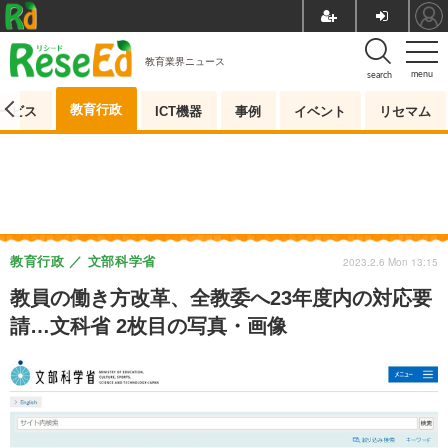
教育業界ニュース
menu
search
教育行政
ービス
ICT機器
事例
イベント
リセマム
教育行政
文部科学省
2023.2.6 Mon 13:15
教員の働き方改革、全教委へ23年度内の対応要
請…文科省 2枚目の写真・画像