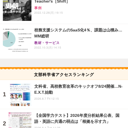
Teacher's［Shift］
事例
2022.12.26(月) 19:15
校務支援システムのSaaS化4％、課題は山積み…
MM総研
教材・サービス
2022.10.3(月) 14:15
文部科学省アクセスランキング
文科省、高校教育改革のキックオフ8/24開催…N-
E.X.T.始動
2026.8.7 Fri 12:15
【全国学力テスト】2026年度分析結果公表、国
語・英語に共通の弱点は「根拠を示す力」
2026.8.4 Tue 11:36