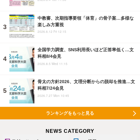
中教審、次期指導要領「体育」の骨子案…多様な
楽しみ方重視
2026.6.12 Fri 12:15
全国学力調査、SNS利用長いほど正答率低く…文
科相8/4会見
2026.8.5 Wed 11:15
骨太の方針2026、文理分断からの脱却を推進…文
科相7/24会見
2026.7.27 Mon 10:45
ランキングをもっと見る
NEWS CATEGORY