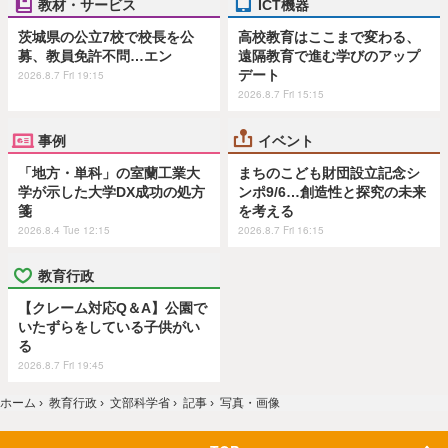
教材・サービス
ICT機器
茨城県の公立7校で校長を公
高校教育はここまで変わる、
募、教員免許不問…エン
遠隔教育で進む学びのアップ
デート
2026.8.7 Fri 19:15
2026.8.7 Fri 15:15
事例
イベント
「地方・単科」の室蘭工業大
まちのこども財団設立記念シ
学が示した大学DX成功の処方
ンポ9/6…創造性と探究の未来
箋
を考える
2026.8.4 Tue 12:15
2026.8.7 Fri 16:15
教育行政
【クレーム対応Q＆A】公園で
いたずらをしている子供がい
る
2026.8.7 Fri 19:45
ホーム
›
教育行政
›
文部科学省
›
記事
›
写真・画像