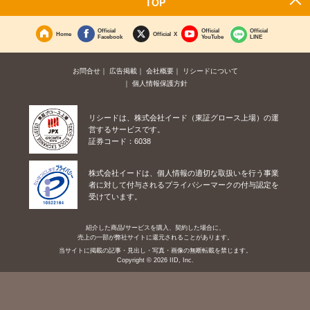
TOP
Official
Official
Official
Home
Official X
Facebook
YouTube
LINE
お問合せ
広告掲載
会社概要
リシードについて
個人情報保護方針
リシードは、株式会社イード（東証グロース上場）の運
営するサービスです。
証券コード：6038
株式会社イードは、個人情報の適切な取扱いを行う事業
者に対して付与されるプライバシーマークの付与認定を
受けています。
紹介した商品/サービスを購入、契約した場合に、
売上の一部が弊社サイトに還元されることがあります。
当サイトに掲載の記事・見出し・写真・画像の無断転載を禁じます。
Copyright © 2026 IID, Inc.