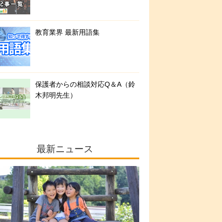
教育業界 最新用語集
保護者からの相談対応Q＆A（鈴
木邦明先生）
最新ニュース