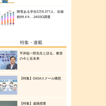
障害ある学生5万9,377人、在籍
校89.4％…JASSO調査
特集・連載
平井聡一郎先生と語る、教室
の今と近未来
【特集】GIGAスクール構想
【特集】遠隔授業