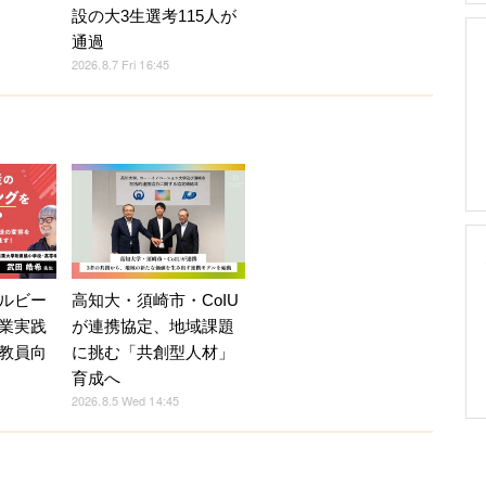
設の大3生選考115人が
通過
2026.8.7 Fri 16:45
ルビー
高知大・須崎市・CoIU
業実践
が連携協定、地域課題
教員向
に挑む「共創型人材」
育成へ
2026.8.5 Wed 14:45