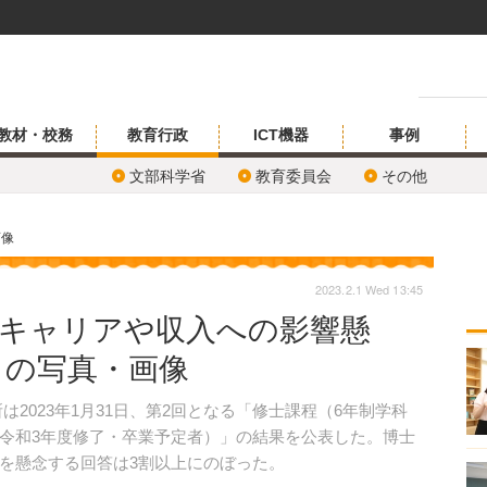
教材・校務
教育行政
ICT機器
事例
文部科学省
教育委員会
その他
画像
2023.2.1 Wed 13:45
がキャリアや収入への影響懸
目の写真・画像
2023年1月31日、第2回となる「修士課程（6年制学科
令和3年度修了・卒業予定者）」の結果を公表した。博士
を懸念する回答は3割以上にのぼった。