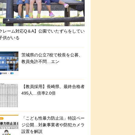
クレーム対応Q＆A】公園でいたずらをしてい
子供がいる
茨城県の公立7校で校長を公募、
教員免許不問…エン
【教員採用】長崎県、最終合格者
495人…倍率2.0倍
「こども性暴力防止法」特設ペー
ジ公開…対象事業者や防犯カメラ
設置を解説