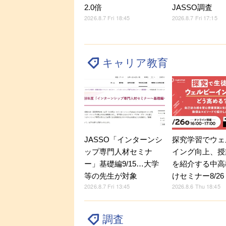
2.0倍
JASSO調査
2026.8.7 Fri 18:45
2026.8.7 Fri 17:15
キャリア教育
JASSO「インターンシ
探究学習でウェ
ップ専門人材セミナ
イング向上、授
ー」基礎編9/15…大学
を紹介する中高
等の先生が対象
けセミナー8/26
2026.8.7 Fri 13:45
2026.8.6 Thu 18:45
調査