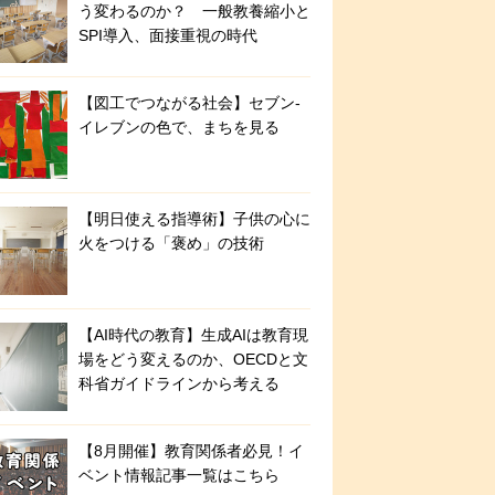
う変わるのか？ 一般教養縮小と
SPI導入、面接重視の時代
【図工でつながる社会】セブン‐
イレブンの色で、まちを見る
【明日使える指導術】子供の心に
火をつける「褒め」の技術
【AI時代の教育】生成AIは教育現
場をどう変えるのか、OECDと文
科省ガイドラインから考える
【8月開催】教育関係者必見！イ
ベント情報記事一覧はこちら