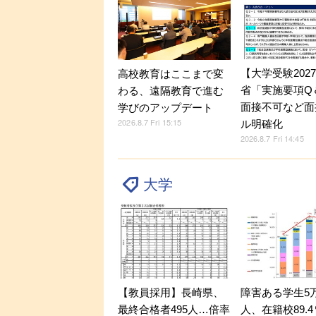
【大学受験202
高校教育はここまで変
省「実施要項Q＆
わる、遠隔教育で進む
面接不可など面
学びのアップデート
2026.8.7 Fri 15:15
ル明確化
2026.8.7 Fri 14:45
大学
【教員採用】長崎県、
障害ある学生5万9
最終合格者495人…倍率
人、在籍校89.