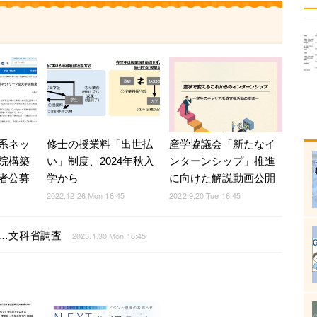
系ネッ
修士の授業料「出世払
産学協議会「新たなイ
院構築
い」制度、2024年秋入
ンターンシップ」推進
者公募
学から
に向けた解説動画公開
2022.12.26 Mon 16:45
2022.9.20 Tue 16:45
…文科省調査
2023.1.30 Mon 16:45