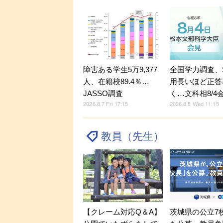
障害ある学生5万9,377
全国学力調査、
人、在籍校89.4％…
用長いほど正答
JASSO調査
く…文科相8/4
2026.8.7 Fri 17:15
2026.8.5 Wed 11:15
教員（先生）
【クレーム対応Q＆A】
茨城県の公立7