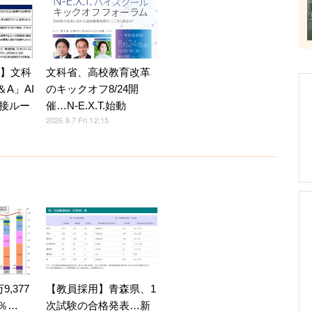
7】文科
文科省、高校教育改革
A」AI
のキックオフ8/24開
接ルー
催…N-E.X.T.始動
2026.8.7 Fri 12:15
,377
【教員採用】青森県、1
4％…
次試験の合格発表…新