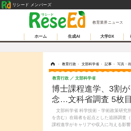
リシード メンバーズ
教育業界ニュース
ホーム
生成AI
大学DX
ホーム
›
教育行政
›
文部科学省
›
記事
›
写真・
教育行政
文部科学省
博士課程進学、3割
念…文科省調査 5枚
文部科学省 科学技術・学術政策研究所は
を含む）在籍者を起点とした追跡調査（
課程進学がキャリアや収入に与える影響