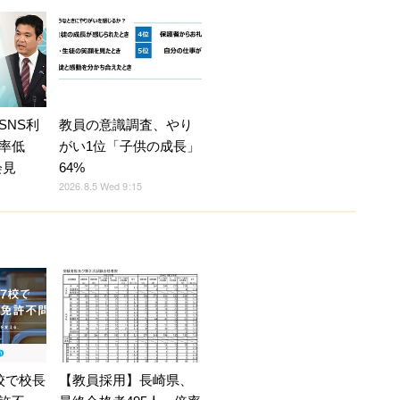
SNS利
教員の意識調査、やり
率低
がい1位「子供の成長」
会見
64%
2026.8.5 Wed 9:15
校で校長
【教員採用】長崎県、