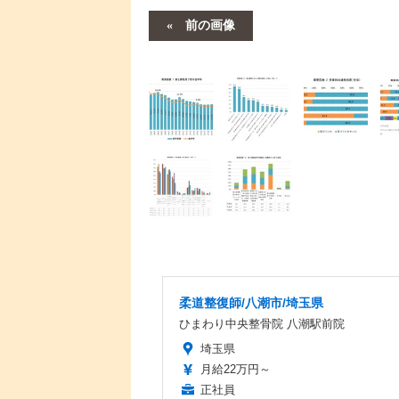
前の画像
柔道整復師/八潮市/埼玉県
ひまわり中央整骨院 八潮駅前院
埼玉県
月給22万円～
正社員