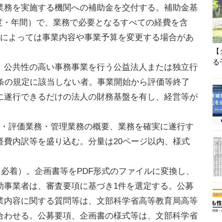
業務を実施する機関への補助金を交付する。補助金基
（初年度・年間）で、業務で必要となるすべての経費を含
況によっては事業内容や事業予算を変更する場合があ
【
る
公共性の高い事務事業を行う公益法人または独立行
0条の規定に該当しない者。事業開始から評価等終了
に遂行できるだけの法人の財務基盤を有し、経営等が
・評価業務・管理業務の概要、業務を確実に遂行す
経費内訳等を盛り込む。分量は20ページ以内、様式
（必着）。企画書等をPDF形式のファイルに変換し、
助事業者は、審査要項に基づき1件を選定する。公募
業内容に関する質問等は、文部科学省高等教育局高等
合わせる。公募要項、企画書の様式等は、文部科学省