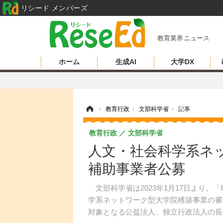
リシード メンバーズ
教育業界ニュース
ホーム
生成AI
大学DX
ホーム
›
教育行政
›
文部科学省
›
記事
教育行政
文部科学省
人文・社会科学系ネ
補助事業者公募
文部科学省は2023年1月17日より、
学系ネットワーク型大学院構築事業の審
対象となる公益法人、独立行政法人の長