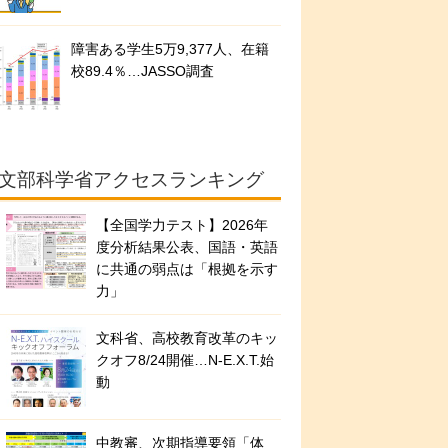
障害ある学生5万9,377人、在籍
校89.4％…JASSO調査
文部科学省アクセスランキング
【全国学力テスト】2026年
度分析結果公表、国語・英語
に共通の弱点は「根拠を示す
力」
文科省、高校教育改革のキッ
クオフ8/24開催…N-E.X.T.始
動
中教審、次期指導要領「体