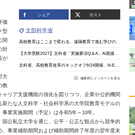
、
シェア
ポスト
評価
文部科学省
ク型
に関
高校教育はここまで変わる、遠隔教育で進む学びのアップデート
の対
【大学受験2027】文科省「実施要項Q＆A」AI面接不可など面接ルール明確化
長が
文科省、高校教育改革のキックオフ8/24開催…N-E.X.T.始動
。
型大
編集部にメッセージを送る
の教
キャリア支援機能の強化を図りつつ、企業や公的機関
る新たな人文科学・社会科学系の大学院教育モデルの
事業実施期間（予定）は令和5年～10年。
国公私立大学を通じ、公平・公正な観点から競争的
め、事業補助期間および補助期間終了年度の翌年度末