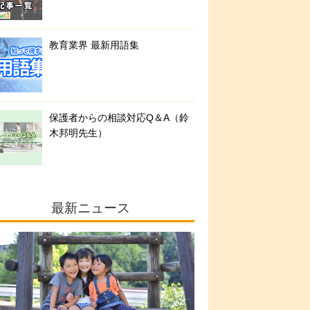
教育業界 最新用語集
保護者からの相談対応Q＆A（鈴
木邦明先生）
最新ニュース