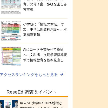
育」の骨子案…多様な楽しみ
方重視
小学校に「情報の領域」付
加、中学は新教科創設へ…次
期指導要領
AIにコードを書かせて検証
へ…文科省、次期学習指導要
領で情報教育を抜本見直し
アクセスランキングをもっと見る
ReseEd 調査＆イベント
年末SP 大学DX 2025総括と