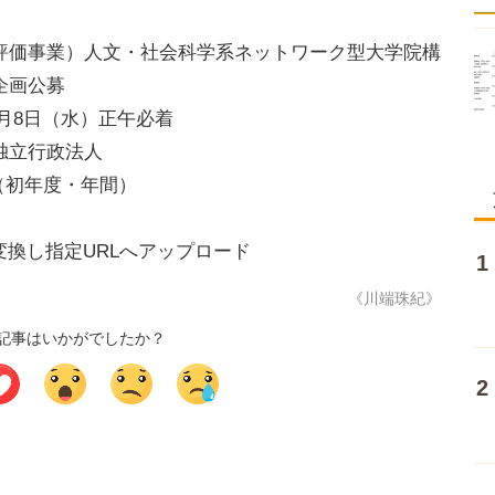
評価事業）人文・社会科学系ネットワーク型大学院構
企画公募
2月8日（水）正午必着
独立行政法人
内（初年度・年間）
変換し指定URLへアップロード
《川端珠紀》
記事はいかがでしたか？