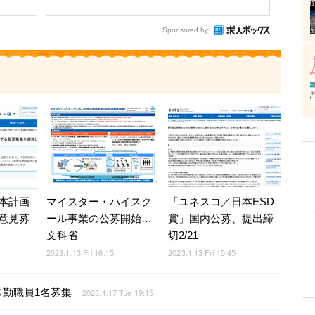
Sponsored by
本計画
マイスター・ハイスク
「ユネスコ／日本ESD
意見募
ール事業の公募開始…
賞」国内公募、提出締
文科省
切2/21
2023.1.13 Fri 16:15
2023.1.13 Fri 15:45
勤職員1名募集
2023.1.17 Tue 19:15