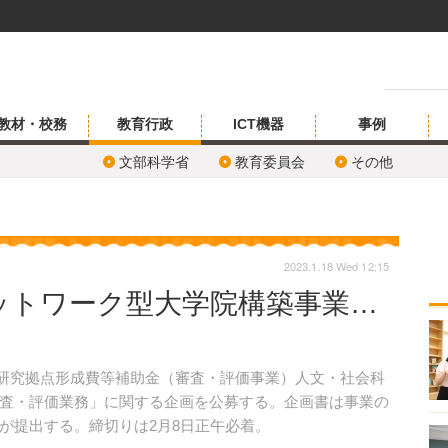
教材・校務
教育行政
ICT機器
事例
文部科学省
教育委員会
その他
2023.1.18 Wed 12:15
ットワーク型大学院構築事業…
「研究拠点形成費等補助金（審査・評価事業）人文・社会科
査・評価業務」に関する企画を公募する。企画書は事業の
が提出する。締切りは2月8日正午必着。