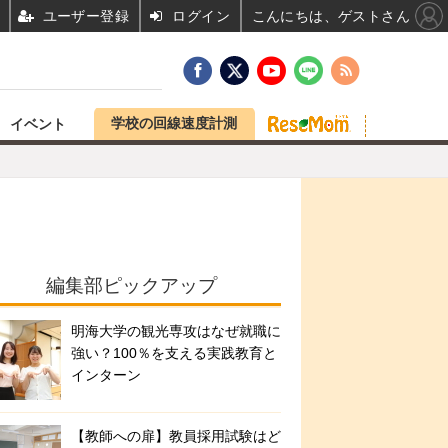
ユーザー登録
ログイン
こんにちは、ゲストさん
学校の回線速度計測
イベント
編集部ピックアップ
明海大学の観光専攻はなぜ就職に
強い？100％を支える実践教育と
インターン
【教師への扉】教員採用試験はど