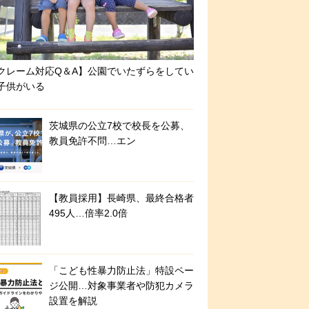
クレーム対応Q＆A】公園でいたずらをしてい
子供がいる
茨城県の公立7校で校長を公募、
教員免許不問…エン
【教員採用】長崎県、最終合格者
495人…倍率2.0倍
「こども性暴力防止法」特設ペー
ジ公開…対象事業者や防犯カメラ
設置を解説