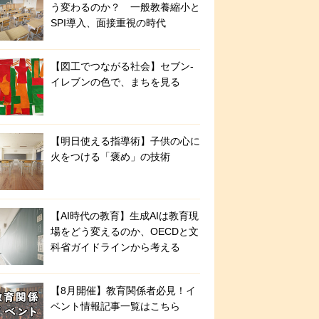
う変わるのか？ 一般教養縮小と
SPI導入、面接重視の時代
【図工でつながる社会】セブン‐
イレブンの色で、まちを見る
【明日使える指導術】子供の心に
火をつける「褒め」の技術
【AI時代の教育】生成AIは教育現
場をどう変えるのか、OECDと文
科省ガイドラインから考える
【8月開催】教育関係者必見！イ
ベント情報記事一覧はこちら