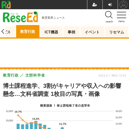
教育業界ニュース
menu
search
教育行政
ービス
ICT機器
事例
イベント
リセマム
教育行政
文部科学省
2023.2.1 Wed 13:45
博士課程進学、3割がキャリアや収入への影響
懸念…文科省調査 1枚目の写真・画像