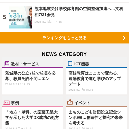
熊本地震受け学校体育館の空調整備加速へ…文科
相7/31会見
2026.8.3 Mon 14:45
ランキングをもっと見る
NEWS CATEGORY
教材・サービス
ICT機器
茨城県の公立7校で校長を公
高校教育はここまで変わる、
募、教員免許不問…エン
遠隔教育で進む学びのアップ
デート
2026.8.7 Fri 19:15
2026.8.7 Fri 15:15
事例
イベント
「地方・単科」の室蘭工業大
まちのこども財団設立記念シ
学が示した大学DX成功の処方
ンポ9/6…創造性と探究の未来
箋
を考える
2026.8.4 Tue 12:15
2026.8.7 Fri 16:15