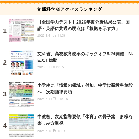
文部科学省アクセスランキング
【全国学力テスト】2026年度分析結果公表、国
語・英語に共通の弱点は「根拠を示す力」
2026.8.4 Tue 11:36
文科省、高校教育改革のキックオフ8/24開催…N-
E.X.T.始動
2026.8.7 Fri 12:15
小学校に「情報の領域」付加、中学は新教科創設
へ…次期指導要領
2026.6.11 Thu 15:15
中教審、次期指導要領「体育」の骨子案…多様な
楽しみ方重視
2026.6.12 Fri 12:15