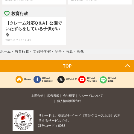
教育行政
【クレーム対応Q＆A】公園で
いたずらをしている子供がい
る
2026.8.7 Fri 19:45
ホーム
›
教育行政
›
文部科学省
›
記事
›
写真・画像
TOP
Official
Official
Official
Home
Official X
Facebook
YouTube
LINE
お問合せ
広告掲載
会社概要
リシードについて
個人情報保護方針
リシードは、株式会社イード（東証グロース上場）の運
営するサービスです。
証券コード：6038