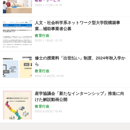
教材・サービス
2023.1.11(水) 15:15
人文・社会科学系ネットワーク型大学院構築事
業…補助事業者公募
教育行政
2023.1.18(水) 12:15
修士の授業料「出世払い」制度、2024年秋入学か
ら
教育行政
2022.12.26(月) 16:45
産学協議会「新たなインターンシップ」推進に向
けた解説動画公開
教育行政
2022.9.20(火) 16:45