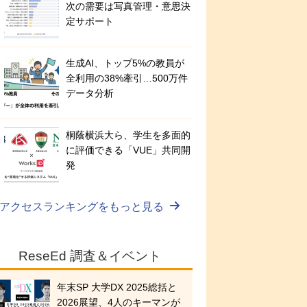
次の需要は写真管理・意思決
定サポート
生成AI、トップ5%の教員が
全利用の38%牽引…500万件
データ分析
桐蔭横浜大ら、学生を多面的
に評価できる「VUE」共同開
発
アクセスランキングをもっと見る
ReseEd 調査＆イベント
年末SP 大学DX 2025総括と
2026展望、4人のキーマンが