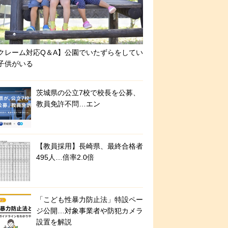
クレーム対応Q＆A】公園でいたずらをしてい
子供がいる
茨城県の公立7校で校長を公募、
教員免許不問…エン
【教員採用】長崎県、最終合格者
495人…倍率2.0倍
「こども性暴力防止法」特設ペー
ジ公開…対象事業者や防犯カメラ
設置を解説