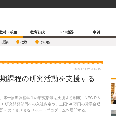
教材・校務
教育行政
ICT機器
事例
授業
校務
その他
2023.1.11 Wed 15:15
後期課程の研究活動を支援する
日、博士後期課程学生の研究活動を支援する制度「NEC R＆
した。NEC研究開発部門への入社内定や、上限540万円の奨学金返
題へのさまざまなサポートプログラムを展開する。