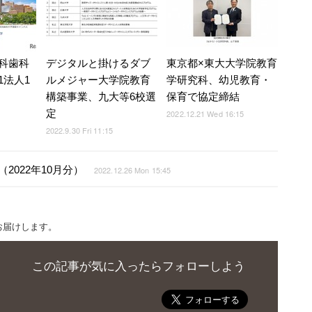
科歯科
デジタルと掛けるダブ
東京都×東大大学院教育
1法人1
ルメジャー大学院教育
学研究科、幼児教育・
構築事業、九大等6校選
保育で協定締結
定
2022.12.21 Wed 16:15
2022.9.30 Fri 11:15
022年10月分）
2022.12.26 Mon 15:45
お届けします。
この記事が気に入ったらフォローしよう