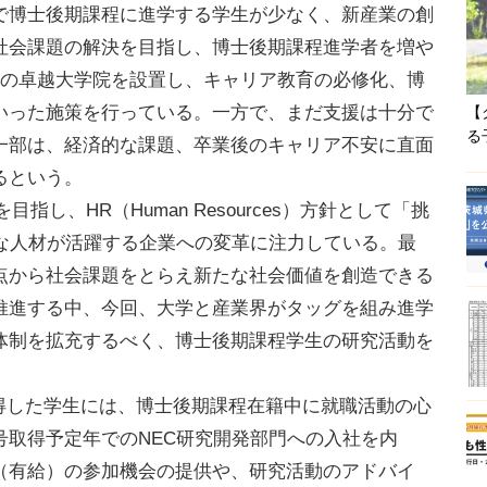
博士後期課程に進学する学生が少なく、新産業の創
社会課題の解決を目指し、博士後期課程進学者を増や
つの卓越大学院を設置し、キャリア教育の必修化、博
いった施策を行っている。一方で、まだ支援は十分で
【
る
一部は、経済的な課題、卒業後のキャリア不安に直面
るという。
指し、HR（Human Resources）方針として「挑
様な人材が活躍する企業への変革に注力している。最
点から社会課題をとらえ新たな社会価値を創造できる
推進する中、今回、大学と産業界がタッグを組み進学
体制を拡充するべく、博士後期課程学生の研究活動を
ss」を取得した学生には、博士後期課程在籍中に就職活動の心
号取得予定年でのNEC研究開発部門への入社を内
（有給）の参加機会の提供や、研究活動のアドバイ