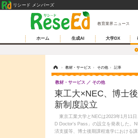
リシード メンバーズ
教育業界ニュース
ホーム
生成AI
大学DX
ホーム
›
教材・サービス
›
その他
›
記事
教材・サービス
その他
東工大×NEC、博士
新制度設立
東京工業大学とNECは2023年1月11
D Doctor's Pass」の設立を発表
済支援等、博士後期課程進学における課