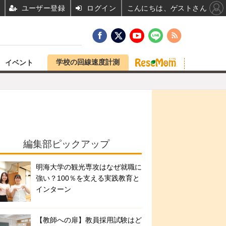
ユーザー登録
ログイン
こんにちは、ゲストさん
学校の回線速度計測
イベント
編集部ピックアップ
明海大学の観光専攻はなぜ就職に
強い？100％を支える実践教育と
インターン
【教師への扉】教員採用試験はど