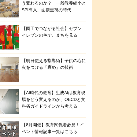
う変わるのか？ 一般教養縮小と
SPI導入、面接重視の時代
【図工でつながる社会】セブン‐
イレブンの色で、まちを見る
【明日使える指導術】子供の心に
火をつける「褒め」の技術
【AI時代の教育】生成AIは教育現
場をどう変えるのか、OECDと文
科省ガイドラインから考える
【8月開催】教育関係者必見！イ
ベント情報記事一覧はこちら