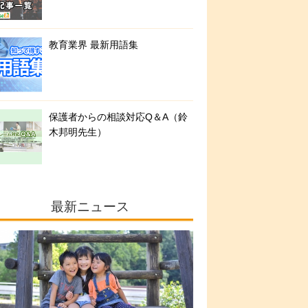
教育業界 最新用語集
保護者からの相談対応Q＆A（鈴
木邦明先生）
最新ニュース