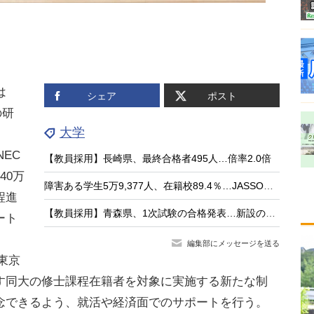
は
シェア
ポスト
の研
大学
NEC
【教員採用】長崎県、最終合格者495人…倍率2.0倍
40万
障害ある学生5万9,377人、在籍校89.4％…JASSO調査
程進
【教員採用】青森県、1次試験の合格発表…新設の大3生選考115人が通過
ート
編集部にメッセージを送る
、東京
す同大の修士課程在籍者を対象に実施する新たな制
念できるよう、就活や経済面でのサポートを行う。