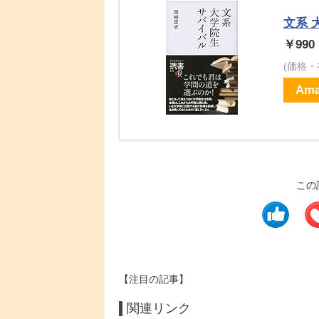
文系 
￥990
(価格
Ama
この
【注目の記事】
関連リンク