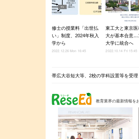
修士の授業料「出世払
東工大と東京医
い」制度、2024年秋入
大が基本合意…
学から
大学に統合へ
2022.12.26 Mon 16:45
2022.10.14 Fri 15:45
帯広大谷短大等、2校の学科設置等を受理（2
教育業界の最新情報を