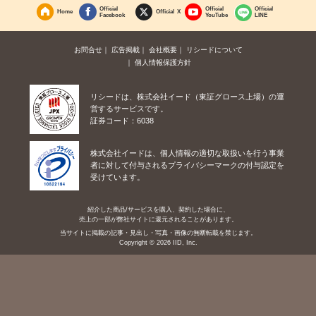
Official
Official
Official
Home
Official X
Facebook
YouTube
LINE
お問合せ
広告掲載
会社概要
リシードについて
個人情報保護方針
リシードは、株式会社イード（東証グロース上場）の運
営するサービスです。
証券コード：6038
株式会社イードは、個人情報の適切な取扱いを行う事業
者に対して付与されるプライバシーマークの付与認定を
受けています。
紹介した商品/サービスを購入、契約した場合に、
売上の一部が弊社サイトに還元されることがあります。
当サイトに掲載の記事・見出し・写真・画像の無断転載を禁じます。
Copyright © 2026 IID, Inc.