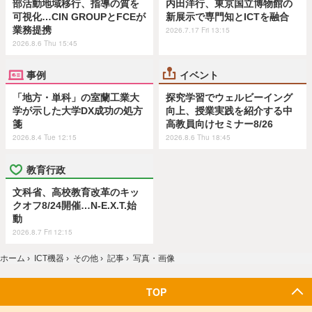
部活動地域移行、指導の質を
内田洋行、東京国立博物館の
可視化…CIN GROUPとFCEが
新展示で専門知とICTを融合
業務提携
2026.7.17 Fri 13:15
2026.8.6 Thu 15:45
事例
イベント
「地方・単科」の室蘭工業大
探究学習でウェルビーイング
学が示した大学DX成功の処方
向上、授業実践を紹介する中
箋
高教員向けセミナー8/26
2026.8.4 Tue 12:15
2026.8.6 Thu 18:45
教育行政
文科省、高校教育改革のキッ
クオフ8/24開催…N-E.X.T.始
動
2026.8.7 Fri 12:15
ホーム
›
ICT機器
›
その他
›
記事
›
写真・画像
TOP