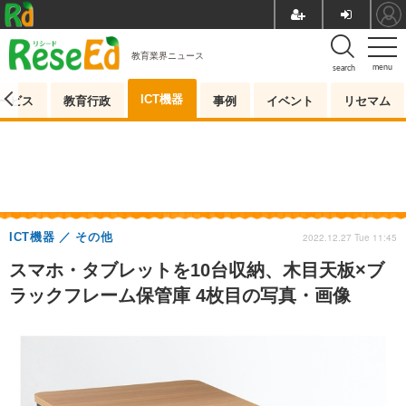
教育業界ニュース
menu
search
ICT機器
ービス
教育行政
事例
イベント
リセマム
ICT機器
その他
2022.12.27 Tue 11:45
スマホ・タブレットを10台収納、木目天板×ブ
ラックフレーム保管庫 4枚目の写真・画像