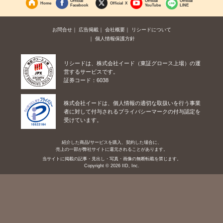
Official
Official
Official
Home
Official X
Facebook
YouTube
LINE
お問合せ
広告掲載
会社概要
リシードについて
個人情報保護方針
リシードは、株式会社イード（東証グロース上場）の運
営するサービスです。
証券コード：6038
株式会社イードは、個人情報の適切な取扱いを行う事業
者に対して付与されるプライバシーマークの付与認定を
受けています。
紹介した商品/サービスを購入、契約した場合に、
売上の一部が弊社サイトに還元されることがあります。
当サイトに掲載の記事・見出し・写真・画像の無断転載を禁じます。
Copyright © 2026 IID, Inc.