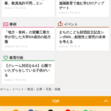
募、教員免許不問…エン
遠隔教育で進む学びのアップ
デート
2026.8.7 Fri 19:15
2026.8.7 Fri 15:15
事例
イベント
「地方・単科」の室蘭工業大
まちのこども財団設立記念シ
学が示した大学DX成功の処方
ンポ9/6…創造性と探究の未来
箋
を考える
2026.8.4 Tue 12:15
2026.8.7 Fri 16:15
教育行政
【クレーム対応Q＆A】公園で
いたずらをしている子供がい
る
2026.8.7 Fri 19:45
ホーム
›
イベント
›
教員
›
記事
›
写真・画像
TOP