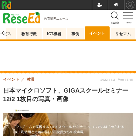
教育業界ニュース
menu
search
イベント
ービス
教育行政
ICT機器
事例
リセマム
イベント
教員
2022.11.21 Mon 15:45
日本マイクロソフト、GIGAスクールセミナー
12/2 1枚目の写真・画像