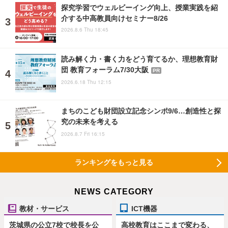
探究学習でウェルビーイング向上、授業実践を紹
介する中高教員向けセミナー8/26
2026.8.6 Thu 18:45
読み解く力・書く力をどう育てるか、理想教育財
団 教育フォーラム7/30大阪
PR
2026.6.18 Thu 12:15
まちのこども財団設立記念シンポ9/6…創造性と探
究の未来を考える
2026.8.7 Fri 16:15
ランキングをもっと見る
NEWS CATEGORY
教材・サービス
ICT機器
茨城県の公立7校で校長を公
高校教育はここまで変わる、