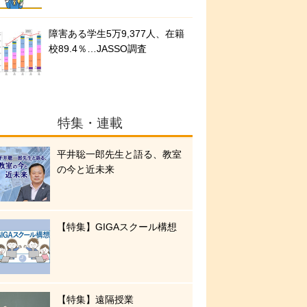
障害ある学生5万9,377人、在籍
校89.4％…JASSO調査
特集・連載
平井聡一郎先生と語る、教室
の今と近未来
【特集】GIGAスクール構想
【特集】遠隔授業