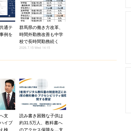
共通テ
群馬県の働き方改革、
事例を
時間外勤務改善も中学
校で長時間勤務続く
2026.7.15 Wed 14:15
へ支
読み書き困難な子供は
ハイブ
約31.5万人、教科書へ
え検
のアクセス保障を…支