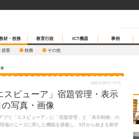
教材・校務
教育行政
ICT機器
事例
授業
校務
その他
画像
2022.8.26 Fri 12:15
エスビューア」宿題管理・表示
目の写真・画像
籍アプリ「エスビューア」に「宿題管理」と「表示制御」の
現場のニーズに即した機能を搭載し、9月から始まる新学