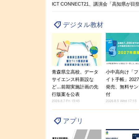
ICT CONNECT21、講演会「高知県が
デジタル教材
小中高向け「フ
青森県立高校、データ
イト手帳」202
サイエンス科新設な
発売、無料サン
ど…前期実施計画の先
付
行版案を公表
2026.8.5 Wed 17:15
2026.8.7 Fri 15:45
アプリ