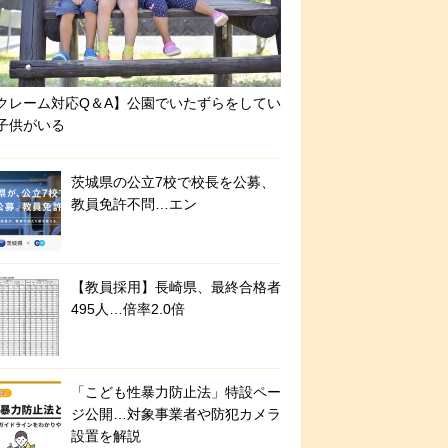
クレーム対応Q＆A】公園でいたずらをしてい
子供がいる
茨城県の公立7校で校長を公募、
教員免許不問…エン
【教員採用】長崎県、最終合格者
495人…倍率2.0倍
「こども性暴力防止法」特設ペー
ジ公開…対象事業者や防犯カメラ
設置を解説