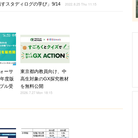
目指すスタディログの学び」9/14
2022.8.25 Thu 11:15
ォーサ
東京都内教員向け、中
7年度版
高生対象のGX探究教材
プル受
を無料公開
2026.7.27 Mon 18:15