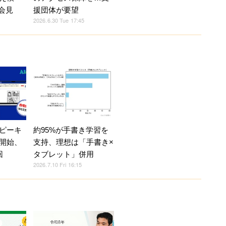
1会見
援団体が要望
2026.6.30 Tue 17:45
ピーキ
約95%が手書き学習を
開始、
支持、理想は「手書き×
回
タブレット」併用
2026.7.10 Fri 16:15