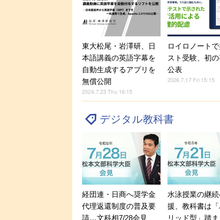
東大松尾・岩澤研、日
ロイロノートで
本語講義の英語字幕を
スト受験、初の
自動生成するアプリを
公表
2026.7.17 Fri 15:15
無償公開
2026.7.23 Thu 16:15
デジタル教科書
経団連・日商へ奨学金
水泳授業の継続
代理返還制度の普及要
援、教科書は「
請…文科相7/28会見
リッド型」踏ま