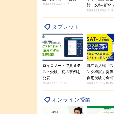
2026.7.29 Wed 11:15
討…文科相7/2
2026.7.22 Wed 13:18
タブレット
ロイロノートで共通テ
都立高入試「ス
スト受験、初の事例を
ング模試」提供
公表
自宅受験で全4
2026.7.17 Fri 15:15
2026.7.16 Thu 10:15
オンライン授業