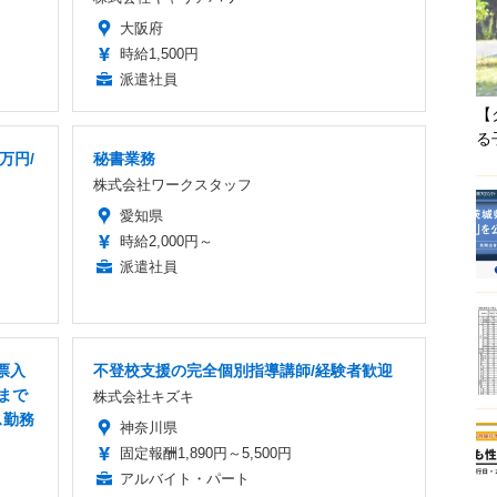
大阪府
時給1,500円
派遣社員
【
る
万円/
秘書業務
株式会社ワークスタッフ
愛知県
時給2,000円～
派遣社員
票入
不登校支援の完全個別指導講師/経験者歓迎
まで
株式会社キズキ
ス勤務
神奈川県
固定報酬1,890円～5,500円
アルバイト・パート