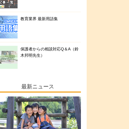
教育業界 最新用語集
保護者からの相談対応Q＆A（鈴
木邦明先生）
最新ニュース