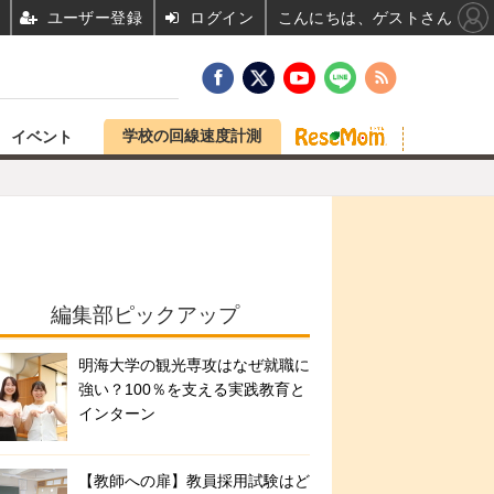
ユーザー登録
ログイン
こんにちは、ゲストさん
学校の回線速度計測
イベント
編集部ピックアップ
明海大学の観光専攻はなぜ就職に
強い？100％を支える実践教育と
インターン
【教師への扉】教員採用試験はど