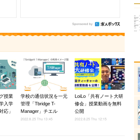
Sponsored by
グ授業
LoiLo「共有ノート大研
学校の通信状況を一元
学入学
修会」授業動画を無料
管理「Tbridge T-
対応」
公開
Manager」チエル
2022.8.25 Thu 12:15
2022.8.25 Thu 13:45