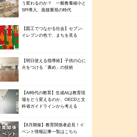
う変わるのか？ 一般教養縮小と
SPI導入、面接重視の時代
【図工でつながる社会】セブン‐
イレブンの色で、まちを見る
【明日使える指導術】子供の心に
火をつける「褒め」の技術
【AI時代の教育】生成AIは教育現
場をどう変えるのか、OECDと文
科省ガイドラインから考える
【8月開催】教育関係者必見！イ
ベント情報記事一覧はこちら