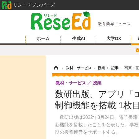
リシード メンバーズ
教育業界ニュース
ホーム
生成AI
大学DX
ホーム
›
教材・サービス
›
授業
›
記事
›
写真・
教材・サービス
授業
数研出版、アプリ「
制御機能を搭載 1枚
数研出版は2022年8月24日、電子書
新機能を搭載したことを公表した。学校
期の授業運営をサポートする。