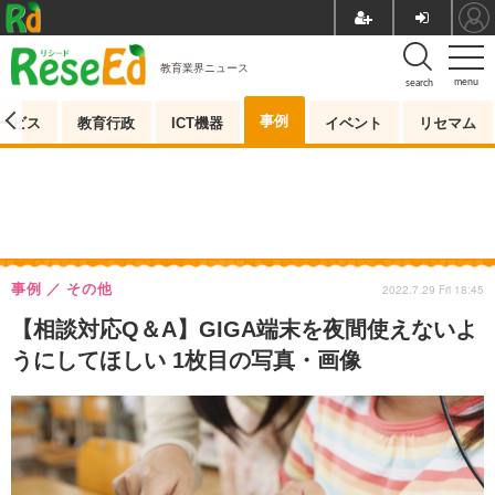
教育業界ニュース
menu
search
事例
ービス
教育行政
ICT機器
イベント
リセマム
事例
その他
2022.7.29 Fri 18:45
【相談対応Q＆A】GIGA端末を夜間使えないよ
うにしてほしい 1枚目の写真・画像