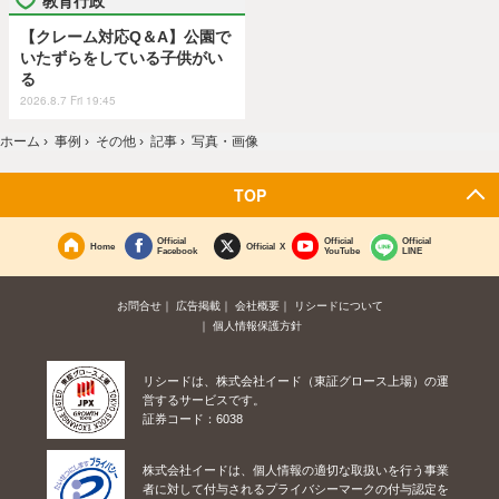
【クレーム対応Q＆A】公園で
いたずらをしている子供がい
る
2026.8.7 Fri 19:45
ホーム
›
事例
›
その他
›
記事
›
写真・画像
TOP
Official
Official
Official
Home
Official X
Facebook
YouTube
LINE
お問合せ
広告掲載
会社概要
リシードについて
個人情報保護方針
リシードは、株式会社イード（東証グロース上場）の運
営するサービスです。
証券コード：6038
株式会社イードは、個人情報の適切な取扱いを行う事業
者に対して付与されるプライバシーマークの付与認定を