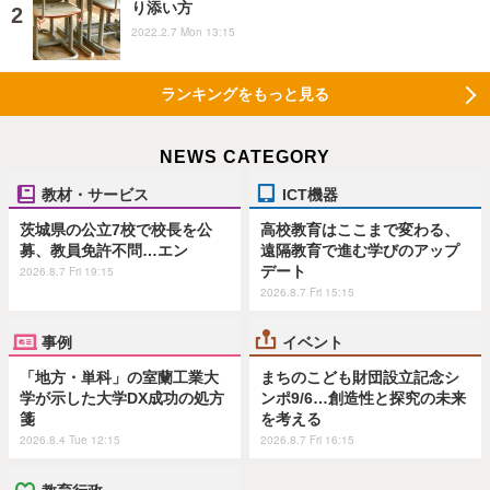
り添い方
2022.2.7 Mon 13:15
ランキングをもっと見る
NEWS CATEGORY
教材・サービス
ICT機器
茨城県の公立7校で校長を公
高校教育はここまで変わる、
募、教員免許不問…エン
遠隔教育で進む学びのアップ
デート
2026.8.7 Fri 19:15
2026.8.7 Fri 15:15
事例
イベント
「地方・単科」の室蘭工業大
まちのこども財団設立記念シ
学が示した大学DX成功の処方
ンポ9/6…創造性と探究の未来
箋
を考える
2026.8.4 Tue 12:15
2026.8.7 Fri 16:15
教育行政