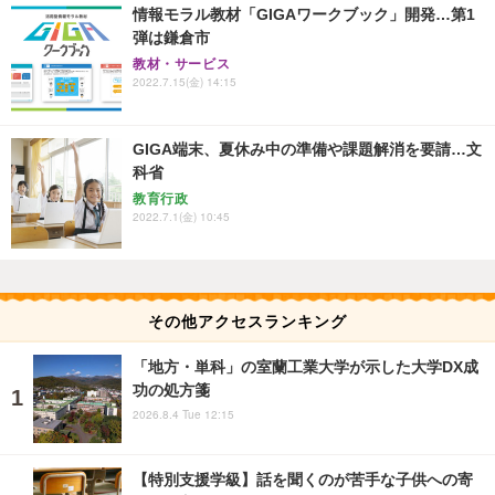
情報モラル教材「GIGAワークブック」開発…第1
弾は鎌倉市
教材・サービス
2022.7.15(金) 14:15
GIGA端末、夏休み中の準備や課題解消を要請…文
科省
教育行政
2022.7.1(金) 10:45
その他アクセスランキング
「地方・単科」の室蘭工業大学が示した大学DX成
功の処方箋
2026.8.4 Tue 12:15
【特別支援学級】話を聞くのが苦手な子供への寄