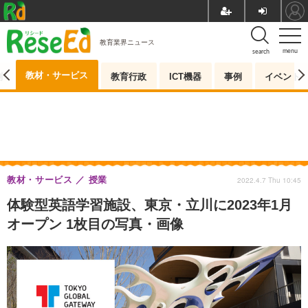
教育業界ニュース
menu
search
教材・サービス
測
教育行政
ICT機器
事例
イベント
教材・サービス
授業
2022.4.7 Thu 10:45
体験型英語学習施設、東京・立川に2023年1月
オープン 1枚目の写真・画像