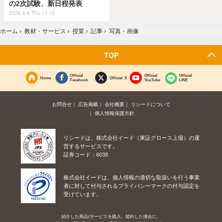
の2次試験、新日程発表
2026.8.6 Thu 17:15
ホーム
›
教材・サービス
›
授業
›
記事
›
写真・画像
TOP
Official
Official
Official
Home
Official X
Facebook
YouTube
LINE
お問合せ
広告掲載
会社概要
リシードについて
個人情報保護方針
リシードは、株式会社イード（東証グロース上場）の運
営するサービスです。
証券コード：6038
株式会社イードは、個人情報の適切な取扱いを行う事業
者に対して付与されるプライバシーマークの付与認定を
受けています。
紹介した商品/サービスを購入、契約した場合に、