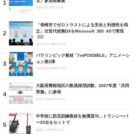
る」参加校募集
2026.3.3 Tue 12:45
「長崎市でゼロトラストによる安全と利便性を両
立」次世代校務DXをMicrosoft 365 A5で実現
PR
2026.6.24 Wed 14:15
パラリンピック教材「I’mPOSSIBLE」アニメーシ
ョン第3弾
2026.6.24 Wed 17:45
大阪府豊能地区の教員採用試験、2027年度「共同
実施」に参画
2025.12.26 Fri 14:15
中学校に防災訓練教材を無償貸与…トランシーバ
ー20台をセットで
2026.1.19 Mon 9:15