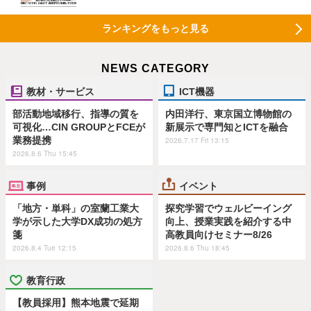
ランキングをもっと見る
NEWS CATEGORY
教材・サービス
ICT機器
部活動地域移行、指導の質を
内田洋行、東京国立博物館の
可視化…CIN GROUPとFCEが
新展示で専門知とICTを融合
業務提携
2026.7.17 Fri 13:15
2026.8.6 Thu 15:45
事例
イベント
「地方・単科」の室蘭工業大
探究学習でウェルビーイング
学が示した大学DX成功の処方
向上、授業実践を紹介する中
箋
高教員向けセミナー8/26
2026.8.4 Tue 12:15
2026.8.6 Thu 18:45
教育行政
【教員採用】熊本地震で延期