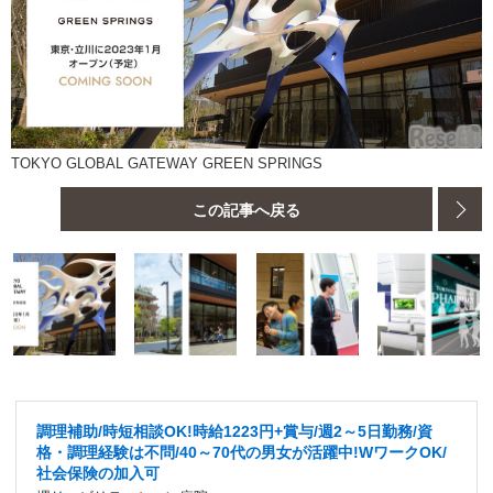
TOKYO GLOBAL GATEWAY GREEN SPRINGS
この記事へ戻る
調理補助/時短相談OK!時給1223円+賞与/週2～5日勤務/資
格・調理経験は不問/40～70代の男女が活躍中!WワークOK/
社会保険の加入可