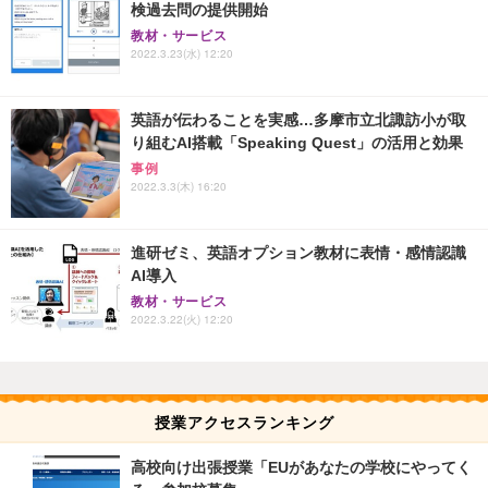
検過去問の提供開始
教材・サービス
2022.3.23(水) 12:20
英語が伝わることを実感…多摩市立北諏訪小が取
り組むAI搭載「Speaking Quest」の活用と効果
事例
2022.3.3(木) 16:20
進研ゼミ、英語オプション教材に表情・感情認識
AI導入
教材・サービス
2022.3.22(火) 12:20
授業アクセスランキング
高校向け出張授業「EUがあなたの学校にやってく