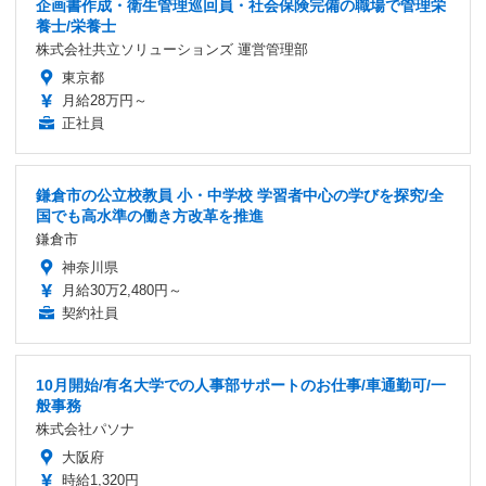
企画書作成・衛生管理巡回員・社会保険完備の職場で管理栄
養士/栄養士
株式会社共立ソリューションズ 運営管理部
東京都
月給28万円～
正社員
鎌倉市の公立校教員 小・中学校 学習者中心の学びを探究/全
国でも高水準の働き方改革を推進
鎌倉市
神奈川県
月給30万2,480円～
契約社員
10月開始/有名大学での人事部サポートのお仕事/車通勤可/一
般事務
株式会社パソナ
大阪府
時給1,320円