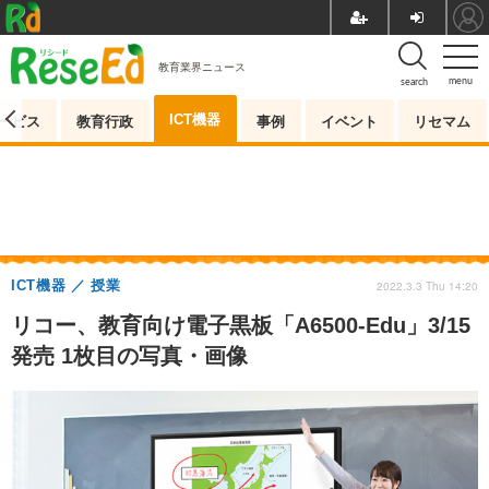
教育業界ニュース
menu
search
ICT機器
ービス
教育行政
事例
イベント
リセマム
ICT機器
授業
2022.3.3 Thu 14:20
リコー、教育向け電子黒板「A6500-Edu」3/15
発売 1枚目の写真・画像