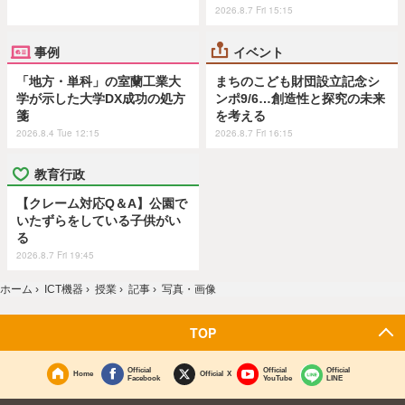
2026.8.7 Fri 15:15
事例
イベント
「地方・単科」の室蘭工業大
まちのこども財団設立記念シ
学が示した大学DX成功の処方
ンポ9/6…創造性と探究の未来
箋
を考える
2026.8.4 Tue 12:15
2026.8.7 Fri 16:15
教育行政
【クレーム対応Q＆A】公園で
いたずらをしている子供がい
る
2026.8.7 Fri 19:45
ホーム
›
ICT機器
›
授業
›
記事
›
写真・画像
TOP
Official
Official
Official
Home
Official X
Facebook
YouTube
LINE