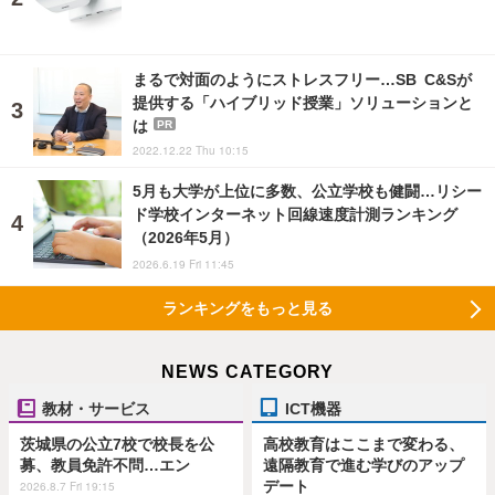
まるで対面のようにストレスフリー…SB C&Sが
提供する「ハイブリッド授業」ソリューションと
は
PR
2022.12.22 Thu 10:15
5月も大学が上位に多数、公立学校も健闘…リシー
ド学校インターネット回線速度計測ランキング
（2026年5月）
2026.6.19 Fri 11:45
ランキングをもっと見る
NEWS CATEGORY
教材・サービス
ICT機器
茨城県の公立7校で校長を公
高校教育はここまで変わる、
募、教員免許不問…エン
遠隔教育で進む学びのアップ
デート
2026.8.7 Fri 19:15