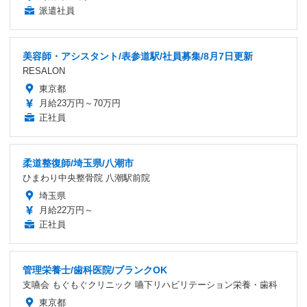
派遣社員
美容師・アシスタント/表参道駅/社員募集/8月7日更新
RESALON
東京都
月給23万円～70万円
正社員
柔道整復師/埼玉県/八潮市
ひまわり中央整骨院 八潮駅前院
埼玉県
月給22万円～
正社員
管理栄養士/歯科医院/ブランクOK
支嚥会 もぐもぐクリニック 嚥下リハビリテーション栄養・歯科
東京都