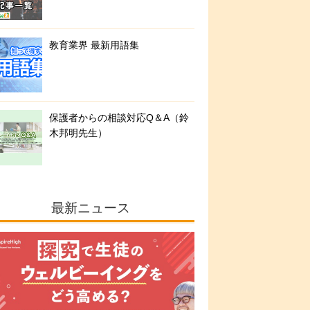
教育業界 最新用語集
保護者からの相談対応Q＆A（鈴
木邦明先生）
最新ニュース