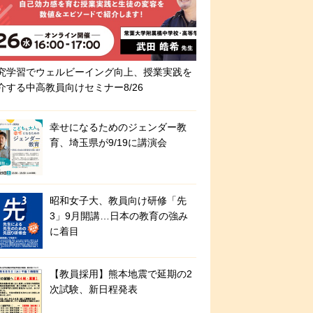
究学習でウェルビーイング向上、授業実践を
介する中高教員向けセミナー8/26
幸せになるためのジェンダー教
育、埼玉県が9/19に講演会
昭和女子大、教員向け研修「先
3」9月開講…日本の教育の強み
に着目
【教員採用】熊本地震で延期の2
次試験、新日程発表