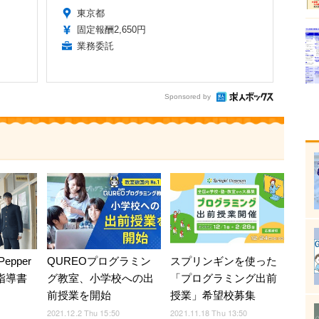
東京都
固定報酬2,650円
業務委託
Sponsored by
pper
QUREOプログラミン
スプリンギンを使った
n」指導書
グ教室、小学校への出
「プログラミング出前
前授業を開始
授業」希望校募集
2021.12.2 Thu 15:50
2021.11.18 Thu 13:50