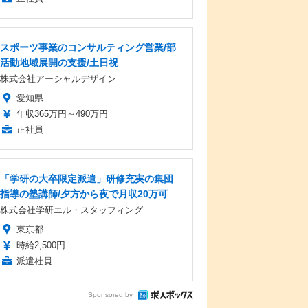
スポーツ事業のコンサルティング営業/部
活動地域展開の支援/土日祝
株式会社アーシャルデザイン
愛知県
年収365万円～490万円
正社員
「学研の大卒限定派遣」研修充実の集団
指導の塾講師/夕方から夜で月収20万可
株式会社学研エル・スタッフィング
東京都
時給2,500円
派遣社員
Sponsored by