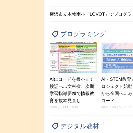
横浜市立本牧南小「LOVOT」でプログラ
プログラミング
AIにコードを書かせて
AI・STEM教
検証へ…文科省、次期
ロジェクト始動
学習指導要領で情報教
から全国へ…み
育を抜本見直し
コード
2026.7.31 Fri 15:45
2026.7.23 Thu 11:15
デジタル教材