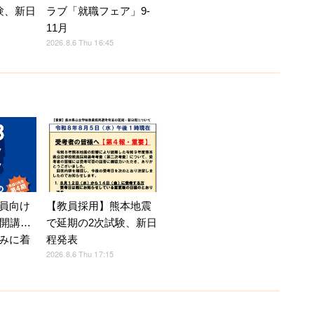
験、新日
ラブ「就職フェア」9-
11月
2026.8.6 Thu 16:45
員向け
【教員採用】熊本地震
月開講…
で延期の2次試験、新日
みに着
程発表
2026.8.6 Thu 17:15