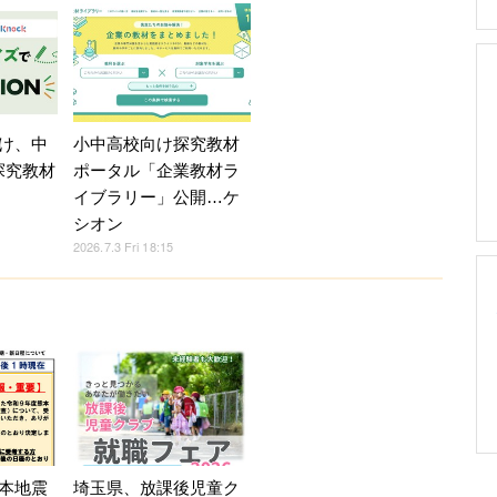
け、中
小中高校向け探究教材
探究教材
ポータル「企業教材ラ
イブラリー」公開…ケ
シオン
2026.7.3 Fri 18:15
本地震
埼玉県、放課後児童ク