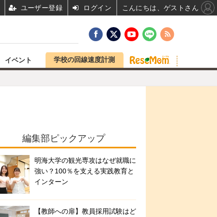
ユーザー登録
ログイン
こんにちは、ゲストさん
学校の回線速度計測
イベント
編集部ピックアップ
明海大学の観光専攻はなぜ就職に
強い？100％を支える実践教育と
インターン
【教師への扉】教員採用試験はど