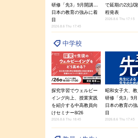
研修「先3」9月開講…
で延期の2次試
日本の教育の強みに着
程発表
2026.8.6 Thu 17:15
目
2026.8.6 Thu 17:45
中学校
探究学習でウェルビー
昭和女子大、教
イング向上、授業実践
研修「先3」9
を紹介する中高教員向
日本の教育の強
けセミナー8/26
目
2026.8.6 Thu 18:45
2026.8.6 Thu 17:45