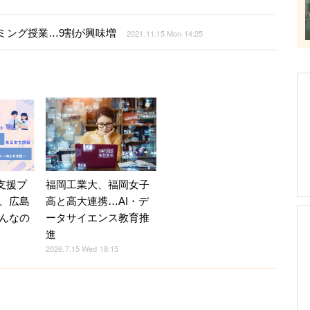
ミング授業…9割が興味増
2021.11.15 Mon 14:25
福岡工業大、福岡女子
育支援プ
高と高大連携…AI・デ
、広島
ータサイエンス教育推
んなの
進
2026.7.15 Wed 18:15