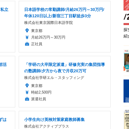
」私立
日本語学校の常勤講師/月給26万円～30万円/
年休120日以上/新宿三丁目駅徒歩3分
株式会社東京国際日本語学院
探
東京都
紹
月給26万円～30万円
正社員
部活
「学研の大卒限定派遣」研修充実の集団指導
の塾講師/夕方から夜で月収20万可
株式会社学研エル・スタッフィング
東京都
時給2,500円
派遣社員
ずは
小学生向け英検対策家庭教師募集
株式会社アクティブプラス