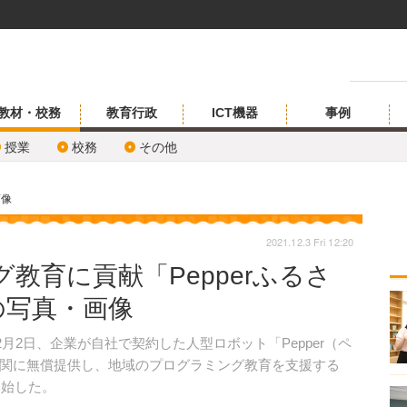
教材・校務
教育行政
ICT機器
事例
授業
校務
その他
画像
2021.12.3 Fri 12:20
教育に貢献「Pepperふるさ
の写真・画像
月2日、企業が自社で契約した人型ロボット「Pepper（ペ
関に無償提供し、地域のプログラミング教育を支援する
開始した。