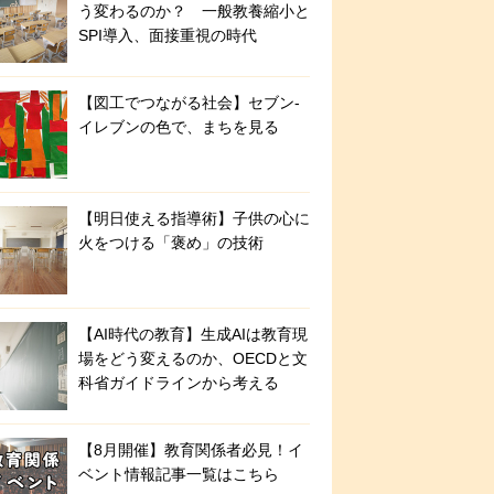
う変わるのか？ 一般教養縮小と
SPI導入、面接重視の時代
【図工でつながる社会】セブン‐
イレブンの色で、まちを見る
【明日使える指導術】子供の心に
火をつける「褒め」の技術
【AI時代の教育】生成AIは教育現
場をどう変えるのか、OECDと文
科省ガイドラインから考える
【8月開催】教育関係者必見！イ
ベント情報記事一覧はこちら