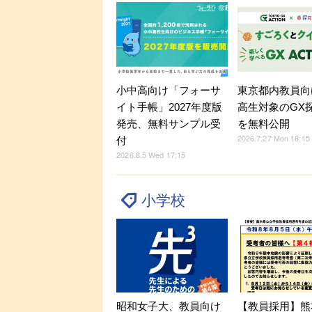
小中高向け「フォーサ
東京都内教員向
イト手帳」2027年度版
高生対象のGX
発売、無料サンプル受
を無料公開
2026.7.27 Mon 18:15
付
2026.8.5 Wed 17:15
小学校
昭和女子大、教員向け
【教員採用】熊