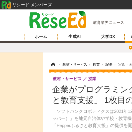
リシード メンバーズ
教育業界ニュース
ホーム
生成AI
大学DX
ホーム
›
教材・サービス
›
授業
›
記事
›
写真・
教材・サービス
授業
企業がプログラミング
と教育支援」 1枚目
ソフトバンクロボティクスは2021年12
ッパー）」を地元自治体や学校・教育機
「Pepperふるさと教育支援」の提供を