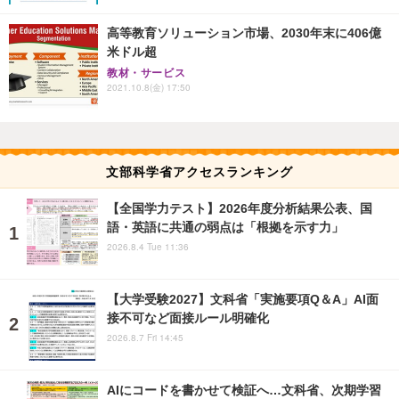
高等教育ソリューション市場、2030年末に406億
米ドル超
教材・サービス
2021.10.8(金) 17:50
文部科学省アクセスランキング
【全国学力テスト】2026年度分析結果公表、国
語・英語に共通の弱点は「根拠を示す力」
2026.8.4 Tue 11:36
【大学受験2027】文科省「実施要項Q＆A」AI面
接不可など面接ルール明確化
2026.8.7 Fri 14:45
AIにコードを書かせて検証へ…文科省、次期学習