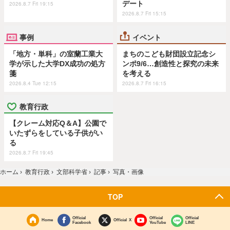
デート
2026.8.7 Fri 19:15
2026.8.7 Fri 15:15
事例
イベント
「地方・単科」の室蘭工業大
まちのこども財団設立記念シ
学が示した大学DX成功の処方
ンポ9/6…創造性と探究の未来
箋
を考える
2026.8.4 Tue 12:15
2026.8.7 Fri 16:15
教育行政
【クレーム対応Q＆A】公園で
いたずらをしている子供がい
る
2026.8.7 Fri 19:45
ホーム
›
教育行政
›
文部科学省
›
記事
›
写真・画像
TOP
Official
Official
Official
Home
Official X
Facebook
YouTube
LINE