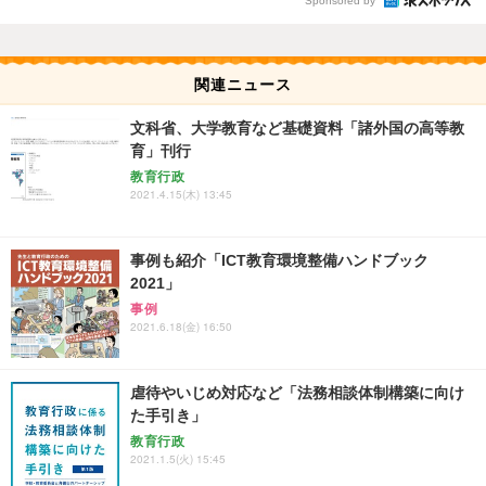
Sponsored by
関連ニュース
文科省、大学教育など基礎資料「諸外国の高等教
育」刊行
教育行政
2021.4.15(木) 13:45
事例も紹介「ICT教育環境整備ハンドブック
2021」
事例
2021.6.18(金) 16:50
虐待やいじめ対応など「法務相談体制構築に向け
た手引き」
教育行政
2021.1.5(火) 15:45