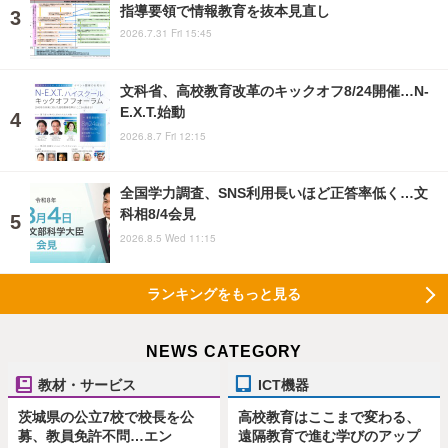
指導要領で情報教育を抜本見直し
2026.7.31 Fri 15:45
文科省、高校教育改革のキックオフ8/24開催…N-
E.X.T.始動
2026.8.7 Fri 12:15
全国学力調査、SNS利用長いほど正答率低く…文
科相8/4会見
2026.8.5 Wed 11:15
ランキングをもっと見る
NEWS CATEGORY
教材・サービス
ICT機器
茨城県の公立7校で校長を公
高校教育はここまで変わる、
募、教員免許不問…エン
遠隔教育で進む学びのアップ