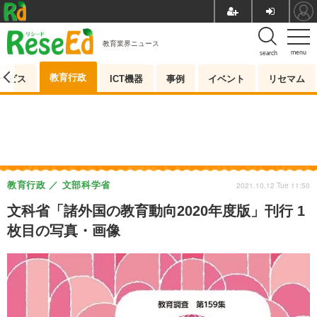
教育業界ニュース
menu
search
教育行政
ービス
ICT機器
事例
イベント
リセマム
教育行政
文部科学省
2021.10.12 Tue 11:50
文科省「諸外国の教育動向2020年度版」刊行 1
枚目の写真・画像